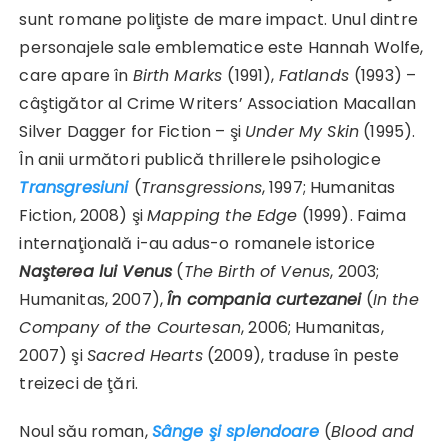
sunt romane poliţiste de mare impact. Unul dintre
personajele sale emblematice este Hannah Wolfe,
care apare în
Birth Marks
(1991),
Fatlands
(1993) –
câştigător al Crime Writers’ Association Macallan
Silver Dagger for Fiction – şi
Under My Skin
(1995).
În anii următori publică thrillerele psihologice
Transgresiuni
(
Transgressions
, 1997; Humanitas
Fiction, 2008) şi
Mapping the Edge
(1999). Faima
internaţională i-au adus-o romanele istorice
Naşterea lui Venus
(
The Birth of Venus
, 2003;
Humanitas, 2007),
În compania curtezanei
(
In the
Company of the Courtesan
, 2006; Humanitas,
2007) şi
Sacred Hearts
(2009), traduse în peste
treizeci de ţări.
Noul său roman,
Sânge şi splendoare
(
Blood and