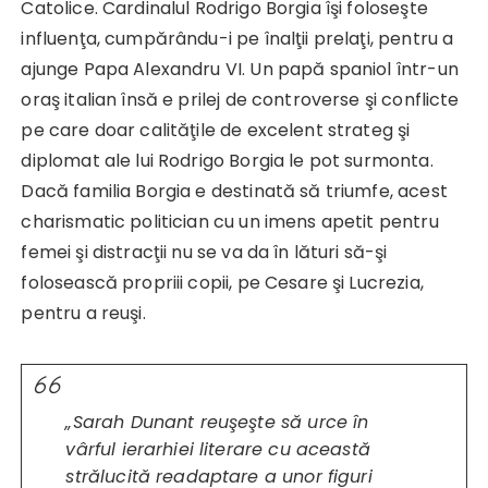
Catolice. Cardinalul Rodrigo Borgia îşi foloseşte
influenţa, cumpărându-i pe înalţii prelaţi, pentru a
ajunge Papa Alexandru VI. Un papă spaniol într-un
oraş italian însă e prilej de controverse şi conflicte
pe care doar calităţile de excelent strateg şi
diplomat ale lui Rodrigo Borgia le pot surmonta.
Dacă familia Borgia e destinată să triumfe, acest
charismatic politician cu un imens apetit pentru
femei şi distracţii nu se va da în lături să-şi
folosească propriii copii, pe Cesare şi Lucrezia,
pentru a reuşi.
„Sarah Dunant reuşeşte să urce în
vârful ierarhiei literare cu această
strălucită readaptare a unor figuri