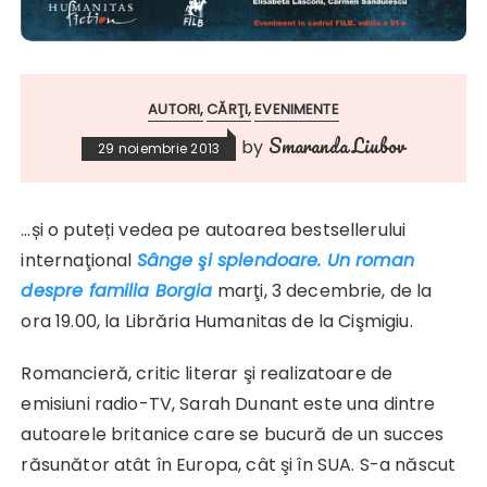
AUTORI
CĂRŢI
EVENIMENTE
Smaranda Liubov
by
29 noiembrie 2013
…și o puteți vedea pe
autoarea bestsellerului
internaţional
Sânge şi splendoare. Un roman
despre familia Borgia
marţi, 3 decembrie, de la
ora 19.00, la Librăria Humanitas de la Cişmigiu.
Romancieră, critic literar şi realizatoare de
emisiuni radio-TV, Sarah Dunant este una dintre
autoarele britanice care se bucură de un succes
răsunător atât în Europa, cât şi în SUA. S-a născut