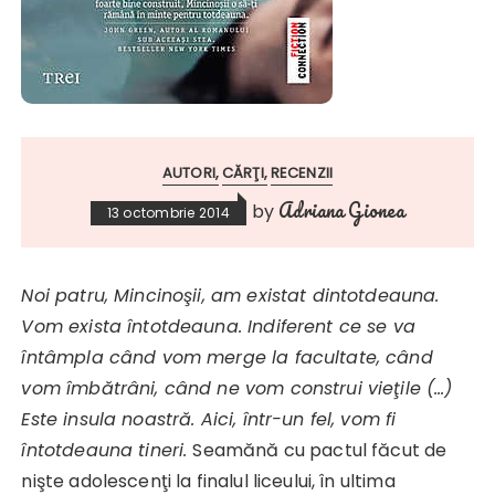
AUTORI
CĂRŢI
RECENZII
Adriana Gionea
by
13 octombrie 2014
Noi patru, Mincinoşii, am existat dintotdeauna.
Vom exista întotdeauna.
Indiferent ce se va
întâmpla când vom merge la facultate, când
vom îmbătrâni, când ne vom construi vieţile (…)
Este insula noastră. Aici, într-un fel, vom fi
întotdeauna tineri.
Seamănă cu pactul făcut de
nişte adolescenţi la finalul liceului, în ultima