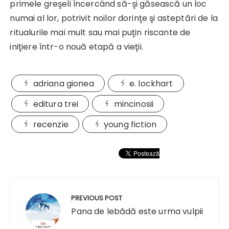
primele greşeli încercând să-şi găsească un loc
numai al lor, potrivit noilor dorinţe şi asteptări de la
ritualurile mai mult sau mai puţin riscante de
iniţiere într-o nouă etapă a vieţii.
adriana gionea
e. lockhart
editura trei
mincinosii
recenzie
young fiction
Navigare
în
PREVIOUS POST
articole
Pana de lebădă este urma vulpii