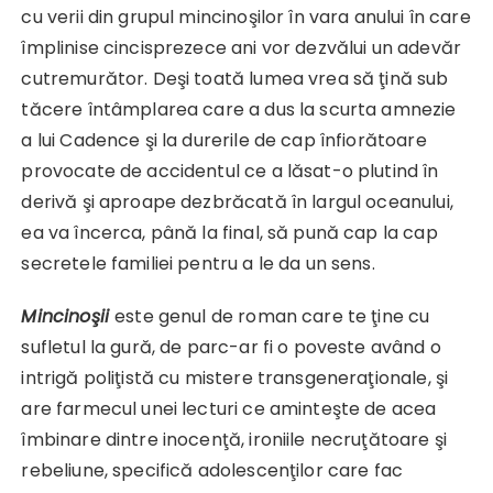
cu verii din grupul mincinoşilor în vara anului în care
împlinise cincisprezece ani vor dezvălui un adevăr
cutremurător. Deşi toată lumea vrea să ţină sub
tăcere întâmplarea care a dus la scurta amnezie
a lui Cadence şi la durerile de cap înfiorătoare
provocate de accidentul ce a lăsat-o plutind în
derivă şi aproape dezbrăcată în largul oceanului,
ea va încerca, până la final, să pună cap la cap
secretele familiei pentru a le da un sens.
Mincinoşii
este genul de roman care te ţine cu
sufletul la gură, de parc-ar fi o poveste având o
intrigă poliţistă cu mistere transgeneraţionale, şi
are farmecul unei lecturi ce aminteşte de acea
îmbinare dintre inocenţă, ironiile necruţătoare şi
rebeliune, specifică adolescenţilor care fac