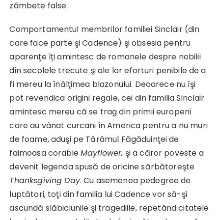
zâmbete false.
Comportamentul membrilor familiei Sinclair (din
care face parte şi Cadence) şi obsesia pentru
aparenţe îţi amintesc de romanele despre nobilii
din secolele trecute şi ale lor eforturi penibile de a
fi mereu la înălţimea blazonului. Deoarece nu îşi
pot revendica origini regale, cei din familia Sinclair
amintesc mereu că se trag din primii europeni
care au vânat curcani în America pentru a nu muri
de foame, aduşi pe Tărâmul Făgăduinţei de
faimoasa corabie
Mayflower,
şi a căror poveste a
devenit legenda spusă de oricine sărbătoreşte
Thanksgiving Day
. Cu asemenea pedegree de
luptători, toţi din familia lui Cadence vor să-şi
ascundă slăbiciunile şi tragediile, repetând citatele