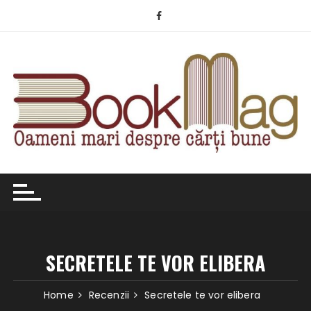
Skip
to
content
SECRETELE TE VOR ELIBERA
Home
Recenzii
Secretele te vor elibera