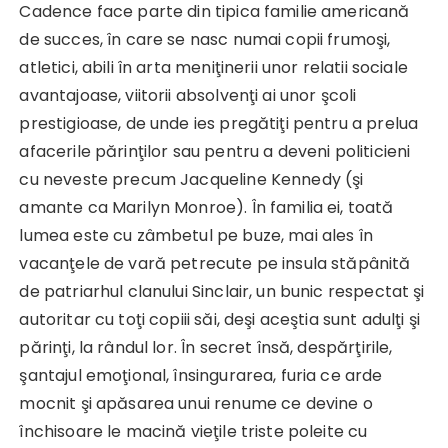
Cadence face parte din tipica familie americană
de succes, în care se nasc numai copii frumoşi,
atletici, abili în arta meniţinerii unor relatii sociale
avantajoase, viitorii absolvenţi ai unor şcoli
prestigioase, de unde ies pregătiţi pentru a prelua
afacerile părinţilor sau pentru a deveni politicieni
cu neveste precum Jacqueline Kennedy (şi
amante ca Marilyn Monroe). În familia ei, toată
lumea este cu zâmbetul pe buze, mai ales în
vacanţele de vară petrecute pe insula stăpânită
de patriarhul clanului Sinclair, un bunic respectat şi
autoritar cu toţi copiii săi, deşi aceştia sunt adulţi şi
părinţi, la rândul lor. În secret însă, despărţirile,
şantajul emoţional, însingurarea, furia ce arde
mocnit şi apăsarea unui renume ce devine o
închisoare le macină vieţile triste poleite cu