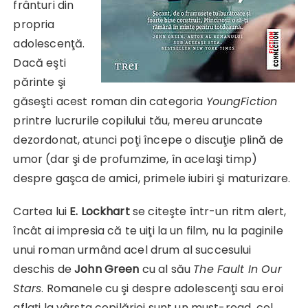
frânturi din
propria
adolescenţă.
Dacă eşti
părinte şi
găseşti acest roman din categoria
YoungFiction
printre lucrurile copilului tău, mereu aruncate
dezordonat, atunci poţi începe o discuţie plină de
umor (dar şi de profumzime, în acelaşi timp)
despre gaşca de amici, primele iubiri şi maturizare.
Cartea lui
E. Lockhart
se citeşte într-un ritm alert,
încât ai impresia că te uiţi la un film, nu la paginile
unui roman urmând acel drum al succesului
deschis de
John Green
cu al său
The Fault In Our
Stars
. Romanele cu şi despre adolescenţi sau eroi
aflaţi la vârsta copilăriei sunt un must-read, cel