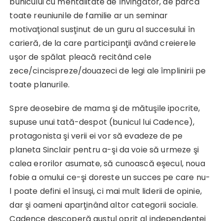
bunicului cu mentalitate de învingător, de parcă
toate reuniunile de familie ar un seminar
motivaţional susţinut de un guru al succesului în
carieră, de la care participanţii având creierele
uşor de spălat pleacă recitând cele
zece/cincispreze/douazeci de legi ale împlinirii pe
toate planurile.
Spre deosebire de mama şi de mătuşile ipocrite,
supuse unui tată-despot (bunicul lui Cadence),
protagonista şi verii ei vor să evadeze de pe
planeta Sinclair pentru a-şi da voie să urmeze şi
calea erorilor asumate, să cunoască eşecul, noua
fobie a omului ce-şi doreste un succes pe care nu-
l poate defini el însuşi, ci mai mult liderii de opinie,
dar şi oameni aparţinând altor categorii sociale.
Cadence descoperă gustul oprit al independenţei