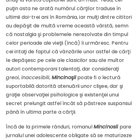
puţin asta ne arată numărul cărţilor traduse în
ultimii doi-trei ani în România, iar mulţi dintre cititori
au depăşit de multă vreme această vârstă, semn
că nostalgia şi problemele nerezolvate din timpul
celor perioade ale vieţii (încă) îi urmăresc. Pentru
cei iritaţi de faptul că vânzările unor astfel de cărţi
le depăşesc pe cele ale clasicilor sau ale multor
autori contemporani talentaţi, dar consideraţi
greoi
,
inaccesibili
,
Mincinoşii
poate fi o lectură
suportabilă datorită atenuării unor clişee, dar şi
graţie observaţiei psihologice şi existenţei unui
secret prelungit astfel încât să păstreze suspansul
până în ultima parte a cărţii.
Încă de la primele rânduri, romanul
Mincinosii
pare
jurnalul unei adolescente obligate să se maturizeze