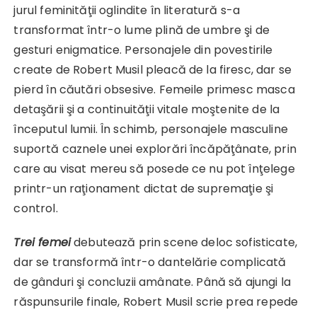
jurul feminităţii oglindite în literatură s-a
transformat într-o lume plină de umbre şi de
gesturi enigmatice. Personajele din povestirile
create de Robert Musil pleacă de la firesc, dar se
pierd în căutări obsesive. Femeile primesc masca
detaşării şi a continuităţii vitale moştenite de la
începutul lumii. În schimb, personajele masculine
suportă caznele unei explorări încăpăţânate, prin
care au visat mereu să posede ce nu pot înţelege
printr-un raţionament dictat de supremaţie şi
control.
Trei femei
debutează prin scene deloc sofisticate,
dar se transformă într-o dantelărie complicată
de gânduri şi concluzii amânate. Până să ajungi la
răspunsurile finale, Robert Musil scrie prea repede