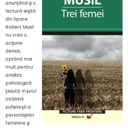
anunţând şi o
lectură ieşită
din tipare.
Robert Musil
nu vrea o
acţiune
densă,
optând mai
mult pentru
analiza
psihologică
ţesută în jurul
întâlnirii
sufleteşti a
personajelor
feminine şi