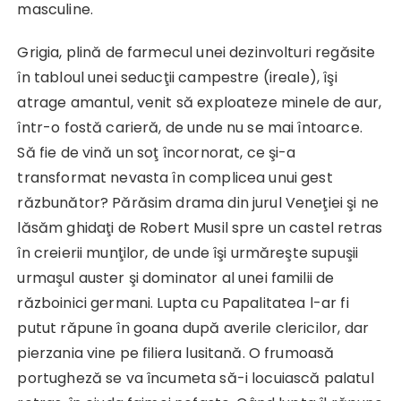
masculine.
Grigia, plină de farmecul unei dezinvolturi regăsite
în tabloul unei seducţii campestre (ireale), îşi
atrage amantul, venit să exploateze minele de aur,
într-o fostă carieră, de unde nu se mai întoarce.
Să fie de vină un soţ încornorat, ce şi-a
transformat nevasta în complicea unui gest
răzbunător? Părăsim drama din jurul Veneţiei şi ne
lăsăm ghidaţi de Robert Musil spre un castel retras
în creierii munţilor, de unde îşi urmăreşte supuşii
urmaşul auster şi dominator al unei familii de
războinici germani. Lupta cu Papalitatea l-ar fi
putut răpune în goana după averile clericilor, dar
pierzania vine pe filiera lusitană. O frumoasă
portugheză se va încumeta să-i locuiască palatul