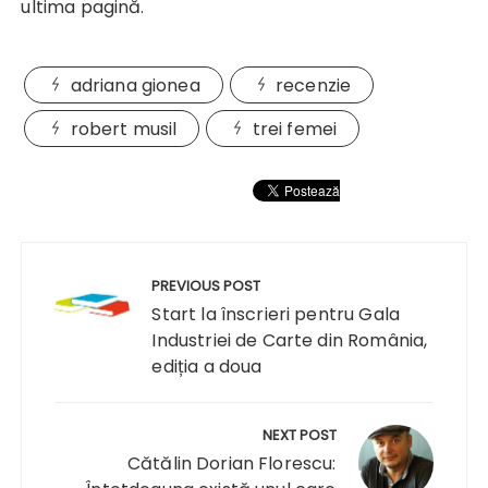
ultima pagină.
adriana gionea
recenzie
robert musil
trei femei
Navigare
în
PREVIOUS POST
articole
Start la înscrieri pentru Gala
Industriei de Carte din România,
ediția a doua
NEXT POST
Cătălin Dorian Florescu: