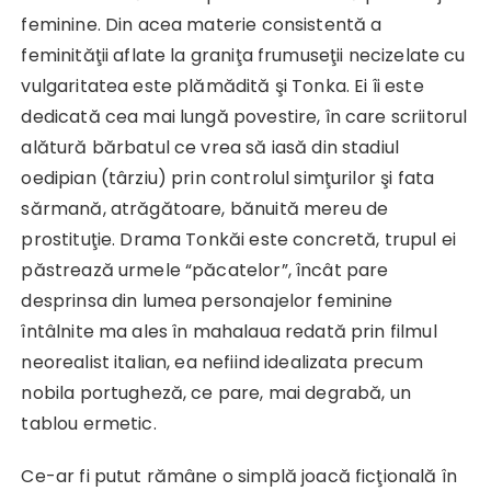
feminine. Din acea materie consistentă a
feminităţii aflate la graniţa frumuseţii necizelate cu
vulgaritatea este plămădită şi Tonka. Ei îi este
dedicată cea mai lungă povestire, în care scriitorul
alătură bărbatul ce vrea să iasă din stadiul
oedipian (târziu) prin controlul simţurilor şi fata
sărmană, atrăgătoare, bănuită mereu de
prostituţie. Drama Tonkăi este concretă, trupul ei
păstrează urmele “păcatelor”, încât pare
desprinsa din lumea personajelor feminine
întâlnite ma ales în mahalaua redată prin filmul
neorealist italian, ea nefiind idealizata precum
nobila portugheză, ce pare, mai degrabă, un
tablou ermetic.
Ce-ar fi putut rămâne o simplă joacă ficţională în