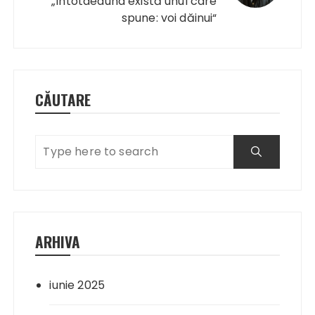
„Întotdeauna există unul care
spune: voi dăinui“
CĂUTARE
ARHIVA
iunie 2025