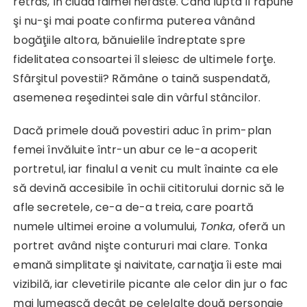
retras, în ciuda faimei nefaste. Când lupta îl răpune
şi nu-şi mai poate confirma puterea vânând
bogăţiile altora, bănuielile îndreptate spre
fidelitatea consoartei îl sleiesc de ultimele forţe.
Sfârşitul povestii? Rămâne o taină suspendată,
asemenea reşedintei sale din vârful stâncilor.
Dacă primele două povestiri aduc în prim-plan
femei învăluite într-un abur ce le-a acoperit
portretul, iar finalul a venit cu mult înainte ca ele
să devină accesibile în ochii cititorului dornic să le
afle secretele, ce-a de-a treia, care poartă
numele ultimei eroine a volumului,
Tonka
, oferă un
portret având nişte contururi mai clare. Tonka
emană simplitate şi naivitate, carnaţia îi este mai
vizibilă, iar clevetirile picante ale celor din jur o fac
mai lumească decât pe celelalte două personaje