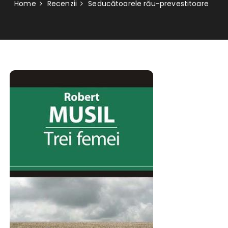
Home
Recenzii
Seducătoarele rău-prevestitoare