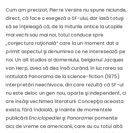
Cum am precizat, Pierre Versins nu spune niciunde,
direct, că face o exegeză a SF-ului, dar lasă totuşi
să se înţeleagă că, de la miturile antice la utopiile
mai vechi sau mai noi, totul conduce spre
„conjectura raţională“ care la un moment dat a
primit aspectul şi denumirea ce ne interesează pe
noi. Un alt studios al domeniului, belgianul Jacques
van Herp, avea să dea însă curând, în lucrarea sa
intitulată
Panorama de la science-fiction (1975)
interpretări neechivoce, din care rezultă că SF-ul
nu este deloc un gen nou, aparte şi independent, ci
are însăşi vechimea literaturii. Concepţia aceasta
exista, fără îndoială, şi înainte de momentele
publicării
Enciclopediei
şi
Panoramei
pomenite
aici, de vreme ce americanii, care au cu totul altă