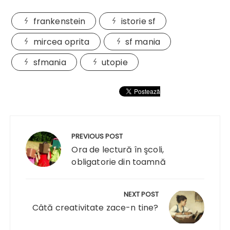
frankenstein
istorie sf
mircea oprita
sf mania
sfmania
utopie
Navigare
în
PREVIOUS POST
articole
Ora de lectură în şcoli,
obligatorie din toamnă
NEXT POST
Câtă creativitate zace-n tine?