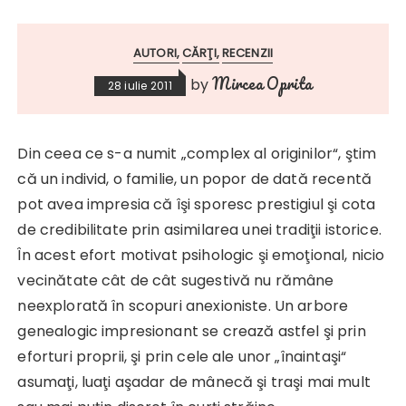
AUTORI
CĂRŢI
RECENZII
Mircea Oprita
by
28 iulie 2011
Din ceea ce s-a numit „complex al originilor“, ştim
că un individ, o familie, un popor de dată recentă
pot avea impresia că îşi sporesc prestigiul şi cota
de credibilitate prin asimilarea unei tradiţii istorice.
În acest efort motivat psihologic şi emoţional, nicio
vecinătate cât de cât sugestivă nu rămâne
neexplorată în scopuri anexioniste. Un arbore
genealogic impresionant se crează astfel şi prin
eforturi proprii, şi prin cele ale unor „înaintaşi“
asumaţi, luaţi aşadar de mânecă şi traşi mai mult