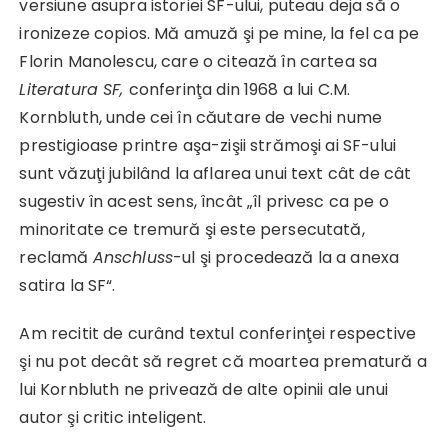
versiune asupra istoriei SF-ului, puteau deja să o
ironizeze copios. Mă amuză şi pe mine, la fel ca pe
Florin Manolescu, care o citează în cartea sa
Literatura SF,
conferinţa din 1968 a lui C.M.
Kornbluth, unde cei în căutare de vechi nume
prestigioase printre aşa-zişii strămoşi ai SF-ului
sunt văzuţi jubilând la aflarea unui text cât de cât
sugestiv în acest sens, încât „îl privesc ca pe o
minoritate ce tremură şi este persecutată,
reclamă
Anschluss
-ul şi procedează la a anexa
satira la SF“.
Am recitit de curând textul conferinţei respective
şi nu pot decât să regret că moartea prematură a
lui Kornbluth ne privează de alte opinii ale unui
autor şi critic inteligent.