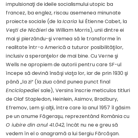
impulsionaţi de ideile socialismului utopic ba
francez, ba englez, riscau asemenea minunate
proiecte sociale (de la
Icaria
lui Étienne Cabet, la
Veşti de Nicăieri
de William Morris), unii dintre ei
mai şi pierzându-şi vremea să le transforme în
realitate într-o Americă a tuturor posibilităţilor,
inclusiv a speranţelor de mai bine. Cu Verne şi
Wells ne apropiem de autorii pentru care SF-ul
începe să devină însăşi viaţa lor, iar de prin 1930 şi
până „la zi“ (la ziua când punea punct final
Enciclopediei
sale), Versins înscrie meticulos titluri
de Olaf Stapledon, Heinlein, Asimov, Bradbury,
Efremov, Lem şi alţii, între care la anul 1957 îl găsim
pe un anume Făgeraşu, reprezentând România cu
O iubire din anul 41.042,
încât nu ne e greu să
vedem în el o anagramă a lui Sergiu Fărcăşan.