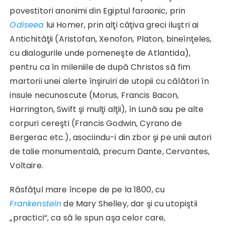
povestitori anonimi din Egiptul faraonic, prin
Odiseea
lui Homer, prin alţi câţiva greci iluştri ai
Antichităţii (Aristofan, Xenofon, Platon, bineînţeles,
cu dialogurile unde pomeneşte de Atlantida),
pentru ca în mileniile de după Christos să fim
martorii unei alerte înşiruiri de utopii cu călători în
insule necunoscute (Morus, Francis Bacon,
Harrington, Swift şi mulţi alţii), în Lună sau pe alte
corpuri cereşti (Francis Godwin, Cyrano de
Bergerac etc.), asociindu-i din zbor şi pe unii autori
de talie monumentală, precum Dante, Cervantes,
Voltaire.
Răsfăţul mare începe de pe la 1800, cu
Frankenstein
de Mary Shelley, dar şi cu utopiştii
„practici“, ca să le spun aşa celor care,