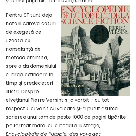
sau mai puţin discret în curţi străine.
Pentru SF sunt deja
notorii câteva cazuri
de exegeză ce
uzează cu
nonşalanţă de
metoda amintită,
spre a da domeniului
o largă extindere în
timp şi predecesori
iluştri. Despre
elveţianul Pierre Versins s-a vorbit – cu tot
respectul cuvenit cuiva care şi-a putut asuma
scrierea unui tom de peste 1000 de pagini tipărite
pe format mare, cu o bogată ilustraţie,
Encyclopédie de l’utopie, des voyages