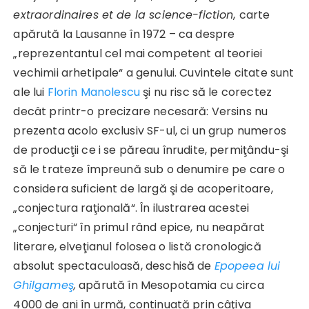
extraordinaires et de la science-fiction
,
carte
apărută la Lausanne în 1972 – ca despre
„reprezentantul cel mai competent al teoriei
vechimii arhetipale“ a genului. Cuvintele citate sunt
ale lui
Florin Manolescu
şi nu risc să le corectez
decât printr-o precizare necesară: Versins nu
prezenta acolo exclusiv SF-ul, ci un grup numeros
de producţii ce i se păreau înrudite, permiţându-şi
să le trateze împreună sub o denumire pe care o
considera suficient de largă şi de acoperitoare,
„conjectura raţională“. În ilustrarea acestei
„conjecturi“ în primul rând epice, nu neapărat
literare, elveţianul folosea o listă cronologică
absolut spectaculoasă, deschisă de
Epopeea lui
Ghilgameş
,
apărută în Mesopotamia cu circa
4000 de ani în urmă, continuată prin câţiva