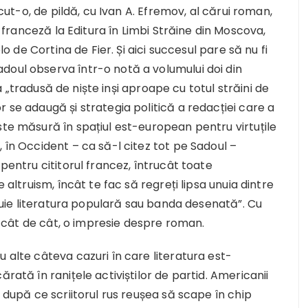
ăcut-o, de pildă, cu Ivan A. Efremov, al cărui roman,
 franceză la Editura în Limbi Străine din Moscova,
lo de Cortina de Fier. Și aici succesul pare să nu fi
doul observa într-o notă a volumului doi din
„tradusă de niște inși aproape cu totul străini de
 se adaugă și strategia politică a redacției care a
ste măsură în spațiul est-european pentru virtuțile
 în Occident – ca să-l citez tot pe Sadoul –
 pentru cititorul francez, întrucât toate
 altruism, încât te fac să regreți lipsa unuia dintre
hipuie literatura populară sau banda desenată”. Cu
e, cât de cât, o impresie despre roman.
 alte câteva cazuri în care literatura est-
rată în ranițele activiștilor de partid. Americanii
n după ce scriitorul rus reușea să scape în chip