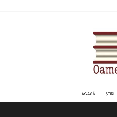
Skip
to
content
ACASĂ
ŞTIRI