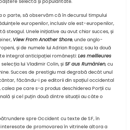
oaștere selectă și popularitate.
 o parte, să observăm că în decursul timpului
ăduințele europenilor, inclusiv ale est-europenilor,
 steagul. Unele inițiative au avut chiar succes, și
einer,
View From Another Shore
,
unde anglo-
ropeni, și de numele lui Adrian Rogoz; sau la două
te integral anticipației românești:
Les meilleures
 selecția lui Vladimir Colin, și
SF aus Rumänien
,
cu
mine. Succes de prestigiu mai degrabă decât unul
cântar, făcându-i pe editorii din spațiul occidental
m, calea pe care s-a produs deschiderea Porții cu
onală și cel puțin două dintre situații au câte o
e pătrundere spre Occident cu texte de SF, în
 interesate de promovarea în vitrinele altora a