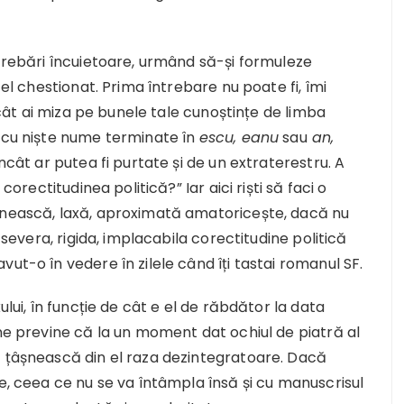
ntrebări încuietoare, urmând să-și formuleze
fel chestionat. Prima întrebare nu poate fi, îmi
ricât ai miza pe bunele tale cunoștințe de limba
i cu niște nume terminate în
escu, eanu
sau
an,
ncât ar putea fi purtate și de un extraterestru. A
corectitudinea politică?” Iar aici riști să faci o
mânească, laxă, aproximată amatoricește, dacă nu
i severa, rigida, implacabila corectitudine politică
ut-o în vedere în zilele când îți tastai romanul SF.
ului, în funcție de cât e el de răbdător la data
 ne previne că la un moment dat ochiul de piatră al
ă țâșnească din el raza dezintegratoare. Dacă
re, ceea ce nu se va întâmpla însă și cu manuscrisul