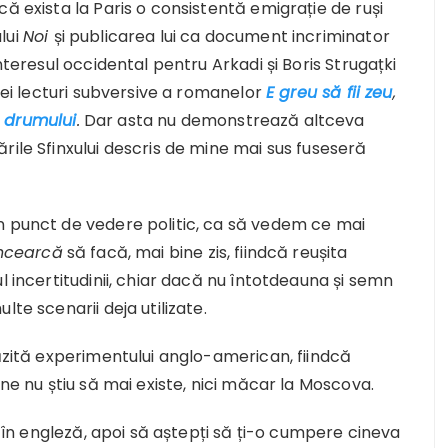
ă exista la Paris o consistentă emigrație de ruși
lui
Noi
și publicarea lui ca document incriminator
nteresul occidental pentru Arkadi și Boris Strugațki
unei lecturi subversive a romanelor
E greu să fii zeu
,
 drumului
.
Dar asta nu demonstrează altceva
rile Sfinxului descris de mine mai sus fuseseră
n punct de vedere politic, ca să vedem ce mai
ncearcă
să facă, mai bine zis, fiindcă reușita
l incertitudinii, chiar dacă nu întotdeauna și semn
te scenarii deja utilizate.
răzită experimentului anglo-american, fiindcă
ine nu știu să mai existe, nici măcar la Moscova.
ct în engleză, apoi să aștepți să ți-o cumpere cineva