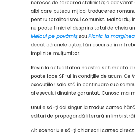
norocos de teroarea stalinistă; e adevărat c
albi care puteau mijloci traducerea romanu
pentru totalitarismul comunist. Mai târziu, i
nu poate fi nici el desprins total de cheia 
Melcul pe povârniș
sau
Picnic la marginea
decât că unele așteptări ascunse în întrebă
împlinite mulțumitor.
Revin la actualitatea noastră schimbată di
poate face SF-ul în condițiile de acum. Ce
î
execuțiilor sale stă în continuare sub semnu
al eșecului dinainte garantat. Cunosc mai mul
Unul e să-ți dai singur la tradus cartea hă
edituri de propagandă literară în limbi stră
Alt scenariu e să-ți chiar scrii cartea dire