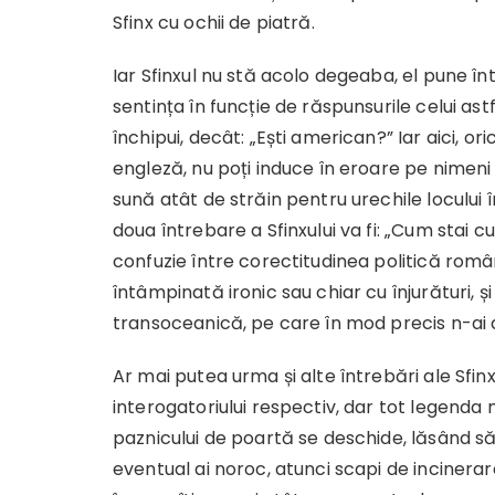
Sfinx cu ochii de piatră.
Iar Sfinxul nu stă acolo degeaba, el pune î
sentința în funcție de răspunsurile celui ast
închipui, decât: „Ești american?” Iar aici, o
engleză, nu poți induce în eroare pe nimen
sună atât de străin pentru urechile locului î
doua întrebare a Sfinxului va fi: „Cum stai cu 
confuzie între corectitudinea politică ro
întâmpinată ironic sau chiar cu înjurături, ș
transoceanică, pe care în mod precis n-ai av
Ar mai putea urma și alte întrebări ale Sfinx
interogatoriului respectiv, dar tot legenda
paznicului de poartă se deschide, lăsând s
eventual ai noroc, atunci scapi de incinera