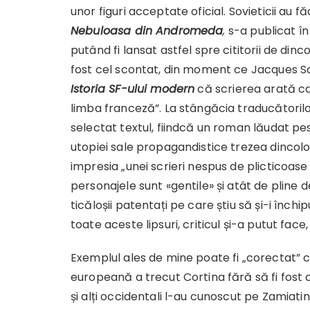
unor figuri acceptate oficial. Sovieticii au f
Nebuloasa din Andromeda
,
s-a publicat în
putând fi lansat astfel spre cititorii de dinco
fost cel scontat, din moment ce Jacques Sa
Istoria SF-ului modern
că scrierea arată ca 
limba franceză”. La stângăcia traducătorilor
selectat textul, fiindcă un roman lăudat pe
utopiei sale propagandistice trezea dincolo,
impresia „unei scrieri nespus de plicticoase
personajele sunt «gentile» și atât de pline de
ticăloșii patentați pe care știu să și-i înc
toate aceste lipsuri, criticul și-a putut fac
Exemplul ales de mine poate fi „corectat” cu
europeană a trecut Cortina fără să fi fost că
și alți occidentali l-au cunoscut pe Zamiati