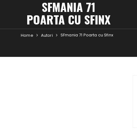
SFMANIA 71
POARTA CU SFINX
SFmania 71 Poarta cu Sfinx
Home
Autori