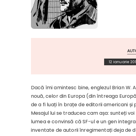
AUT
12 ianuarie 20
Dacă îmi amintesc bine, englezul Brian W. 
nouă, celor din Europa (din întreaga Europă
de a fi luați în brațe de editorii americani și 
Mesajul lui se traducea cam așa: sunteți voi 
lumea e convinsă că SF-ul e un gen integral
inventate de autorii înregimentați deja de d