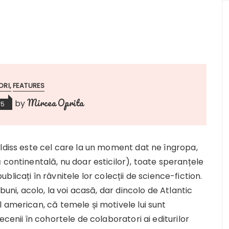
ORI
FEATURES
Mircea Oprita
by
15
Aldiss este cel care la un moment dat ne îngropa,
 continentală, nu doar esticilor), toate speranțele
publicați în râvnitele lor colecții de science-fiction.
buni, acolo, la voi acasă, dar dincolo de Atlantic
 american, că temele și motivele lui sunt
ecenii în cohortele de colaboratori ai editurilor