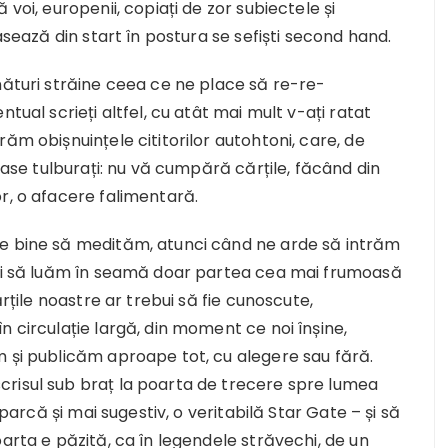
voi, europenii, copiați de zor subiectele și
asează din start în postura se sefiști second hand.
nături străine ceea ce ne place să re-re-
tual scrieți altfel, cu atât mai mult v-ați ratat
ăm obișnuințele cititorilor autohtoni, care, de
 lase tulburați: nu vă cumpără cărțile, făcând din
r, o afacere falimentară.
 e bine să medităm, atunci când ne arde să intrăm
ați să luăm în seamă doar partea cea mai frumoasă
ărțile noastre ar trebui să fie cunoscute,
n circulație largă, din moment ce noi înșine,
m și publicăm aproape tot, cu alegere sau fără.
risul sub braț la poarta de trecere spre lumea
 parcă și mai sugestiv, o veritabilă Star Gate – și să
arta e păzită, ca în legendele străvechi, de un