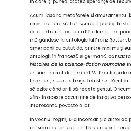
în care îți puneai atâtea speranțe de recun
Acum, lăsând metaforele și amuzamentul la
nimic nu pare să fi descurajat pe deplin str
de a pătrunde pe piața SF a lumii care poartă
mă gândesc la antologia lui Franz Rottenst
americanii au putut da, printre mai mulți eu
antologii, în franceză și germană, consacra
histoires
de la science-fiction roumaine
,
în
un sumar girat de Herbert W. Franke și de 
financiar, ceea ce trage totuși neplăcut în 
să ezite când ar fi să repete gestul. Oricu
Sfinx în aceste cazuri ține de inițiativa pers
interesantă poveste a lor.
În vechiul regim, s-a încercat și o altfel d
măsura în care autoritățile comuniste erau