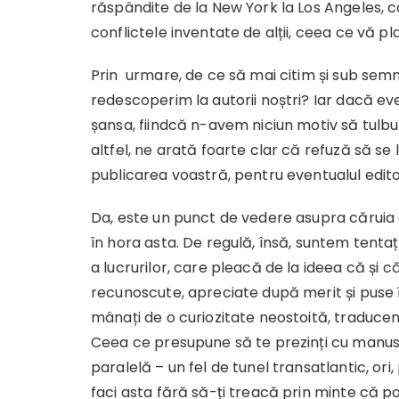
răspândite de la New York la Los Angeles, că 
conflictele inventate de alții, ceea ce vă pl
Prin urmare, de ce să mai citim și sub sem
redescoperim la autorii noștri? Iar dacă even
șansa, fiindcă n-avem niciun motiv să tulbur
altfel, ne arată foarte clar că refuză să se
publicarea voastră, pentru eventualul edito
Da, este un punct de vedere asupra căruia
în hora asta. De regulă, însă, suntem tent
a lucrurilor, care pleacă de la ideea că și c
recunoscute, apreciate după merit și puse î
mânați de o curiozitate neostoită, traduce
Ceea ce presupune să te prezinți cu manusc
paralelă – un fel de tunel transatlantic, ori,
faci asta fără să-ți treacă prin minte că po