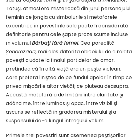
Totuşi, atmosfera misterioasă din jurul personajului
feminin ce jongla cu simbolurile şi metaforele
excentrice în povestirile sale poate fi considerată
definitorie pentru cele şapte proze scurte incluse
în volumul
Bărbaţi fără femei
. Cea poreclită
Șeherezada,
mai ales datorita obiceiului de a relata
poveşti ciudate la finalul partidelor de amor,
pretindea că în altă viaţă era un peşte viclean,
care prefera liniştea de pe fundul apelor în timp ce
privea mişcările altor vietăţi ce pluteau deasupra.
Această metaforă a delimitării între claritate şi
adâncime, între luminos şi opac, între vizibil şi
ascuns se reflectă în gradarea misterului şi a
suspansului de-a lungul întregului volum.
Primele trei povestiri sunt asemenea peştişorilor