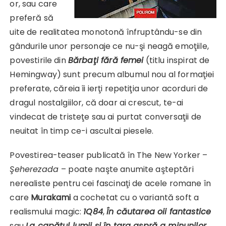
or, sau care
preferă să
uite de realitatea monotonă înfruptându-se din
gândurile unor personaje ce nu-şi neagă emoţiile,
povestirile din
Bărbaţi fără femei
(titlu inspirat de
Hemingway) sunt precum albumul nou al formaţiei
preferate, căreia îi ierţi repetiţia unor acorduri de
dragul nostalgiilor, că doar ai crescut, te-ai
vindecat de tristeţe sau ai purtat conversaţii de
neuitat în timp ce-i ascultai piesele.
Povestirea-teaser publicată în The New Yorker –
Şeherezada
– poate naşte anumite aşteptări
nerealiste pentru cei fascinaţi de acele romane în
care
Murakami
a cochetat cu o variantă soft a
realismului magic:
1Q84
,
În căutarea oii fantastice
sau
La capătul lumii şi în ţara aspră a minunilor
.