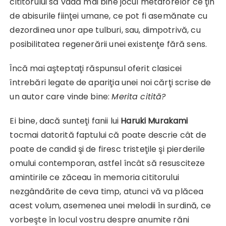
cititorului să vadă mai bine jocul metaforelor ce ţin
de abisurile fiinţei umane, ce pot fi asemănate cu
dezordinea unor ape tulburi, sau, dimpotrivă, cu
posibilitatea regenerării unei existenţe fără sens.
Încă mai aşteptaţi răspunsul oferit clasicei
întrebări legate de apariţia unei noi cărţi scrise de
un autor care vinde bine:
Merita citită?
Ei bine, dacă sunteţi fanii lui
Haruki Murakami
tocmai datorită faptului că poate descrie cât de
poate de candid şi de firesc tristeţile şi pierderile
omului contemporan, astfel încât să resusciteze
amintirile ce zăceau în memoria cititorului
nezgândărite de ceva timp, atunci vă va plăcea
acest volum, asemenea unei melodii în surdină, ce
vorbeşte în locul vostru despre anumite răni