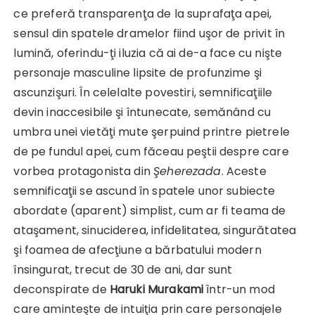
ce preferă transparenţa de la suprafaţa apei,
sensul din spatele dramelor fiind uşor de privit în
lumină, oferindu-ţi iluzia că ai de-a face cu nişte
personaje masculine lipsite de profunzime şi
ascunzişuri. În celelalte povestiri, semnificaţiile
devin inaccesibile şi întunecate, semănând cu
umbra unei vietăţi mute şerpuind printre pietrele
de pe fundul apei, cum făceau peştii despre care
vorbea protagonista din
Şeherezada
. Aceste
semnificaţii se ascund în spatele unor subiecte
abordate (aparent) simplist, cum ar fi teama de
ataşament, sinuciderea, infidelitatea, singurătatea
şi foamea de afecţiune a bărbatului modern
însingurat, trecut de 30 de ani, dar sunt
deconspirate de
Haruki Murakami
într-un mod
care aminteşte de intuiţia prin care personajele