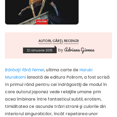
AUTORI
CĂRŢI
RECENZII
Adriana Gionea
by
12 ianuarie 2015
Bărbaţi fără femei
, ultima carte de
Haruki
Murakami
lansată de editura Polirom, a fost scrisă
în primul rând pentru cei îndrăgostiţi de modul în
care autorul japonez vede relaţiile umane prin
acea îmbinare între fantasticul subtil, erotism,
timiditatea ce ascunde trăiri stranii şi culorile din
interiorul singuraticilor, încât repetarea unor