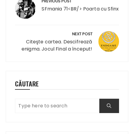
în
PREVIOUS POST
articole
SFmania 71<BR/> Poarta cu Sfinx
NEXT POST
Citeşte cartea. Descifrează
enigma. Jocul Final a început!
CĂUTARE