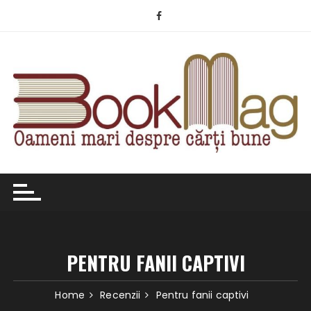
Skip
to
content
PENTRU FANII CAPTIVI
Home
Recenzii
Pentru fanii captivi