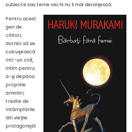
subiecte sau teme vechi nu îi mai deranjează.
Pentru acest
gen de
cititori,
dornici să se
culcuşească
într-un colţ
intim pentru
a-şi depăna
propriile
amintiri,
trezite de
întâmplările
din vieţile
protagoniştil