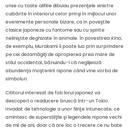
unse cu toate alifiile dibuiau prezenţele sinistre
cuibărite în interiorul celor prinşi în mijlocul unor
evenimente personale bizare, ca în poveştile
clasice japoneze cu fantome sau cu spirite
neliniştite deghizate în animale. În povestirea
Kino
,
de exemplu, Murakami îi poate lua prin surprindere
pe cei dezamăgiţi de apropierea prea mare de
stilul occidental, bănuindu-l că neglijează
abundenţa moştenirii nipone când vine vorba de
simboluri.
Cititorul interesat de folclorul japonez va
descoperi o readucere bruscă într-un Tokio
invadat de tehnologie a unor fiinţe întunecate, ce
amintesc de superstiiţile şi legendele nipone vechi
de mii de ani, doar că are loc o trecere ce nu bate