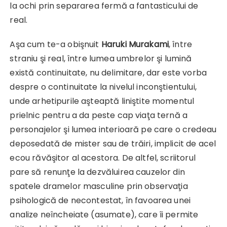
la ochi prin separarea fermă a fantasticului de
real.
Aşa cum te-a obişnuit
Haruki Murakami
, între
straniu şi real, între lumea umbrelor şi lumină
există continuitate, nu delimitare, dar este vorba
despre o continuitate la nivelul inconştientului,
unde arhetipurile aşteaptă liniştite momentul
prielnic pentru a da peste cap viaţa ternă a
personajelor şi lumea interioară pe care o credeau
deposedată de mister sau de trăiri, implicit de acel
ecou răvăşitor al acestora. De altfel, scriitorul
pare să renunţe la dezvăluirea cauzelor din
spatele dramelor masculine prin observaţia
psihologică de necontestat, în favoarea unei
analize neîncheiate (asumate), care îi permite