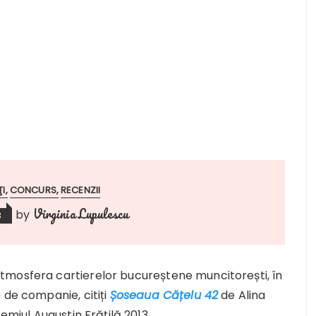
ŢI
CONCURS
RECENZII
Virginia Lupulescu
by
3
tmosfera cartierelor bucureștene muncitorești, în
 de companie, citiți
Șoseaua Cățelu 42
de Alina
emiul Augustin Frățilă 2013.