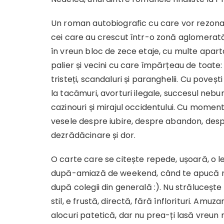
Un roman autobiografic cu care vor rezona
cei care au crescut într-o zonă aglomerată 
în vreun bloc de zece etaje, cu multe apa
palier și vecini cu care împărțeau de toate: 
tristeți, scandaluri și paranghelii. Cu poveșt
la tacâmuri, avorturi ilegale, succesul nebu
cazinouri și mirajul occidentului. Cu moment
vesele despre iubire, despre abandon, des
dezrădăcinare și dor.
O carte care se citește repede, ușoară, o l
după-amiază de weekend, când te apucă no
după colegii din generală :). Nu strălucește 
stil, e frustă, directă, fără înflorituri. Amuz
alocuri patetică, dar nu prea-ți lasă vreun