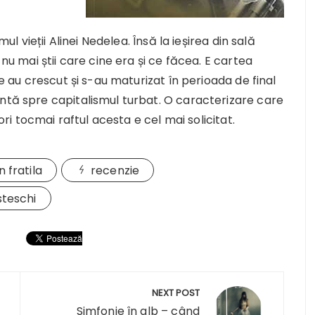
mul vieții Alinei Nedelea. Însă la ieșirea din sală
 nu mai știi care cine era și ce făcea. E cartea
re au crescut și s-au maturizat în perioada de final
entă spre capitalismul turbat. O caracterizare care
eori tocmai raftul acesta e cel mai solicitat.
 fratila
recenzie
steschi
NEXT POST
Simfonie în alb – când