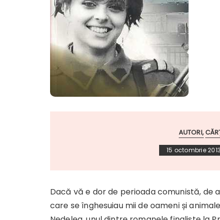
AUTORI
CĂR
15 octombrie 201
Dacă vă e dor de perioada comunistă, de a
care se înghesuiau mii de oameni și animale
Nedelea, unul dintre romanele finaliste la Pr