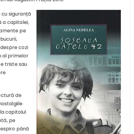
 cu siguranță
a capitalei,
rtamente pe
bucurii,
i despre cozi
n al primelor
e triste sau
pre
ectură de
stalgiile
la capitolul
antă, pe
 respiro până