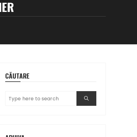
IER
CĂUTARE