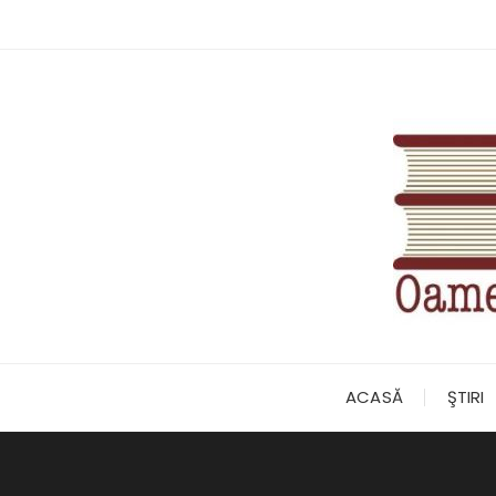
Skip
to
content
ACASĂ
ŞTIRI