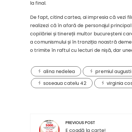
la final.
De fapt, citind cartea, ai impresia că vezi fil
realizezi că în afară de personajul principal
copilăriei și tinereții multor bucureșteni ca
a comunismului și în tranziția noastră dem
o trimite în raftul cu lecturi de nișă, dar un
alina nedelea
premiul augustin
soseaua catelu 42
virginia co
Navigare
PREVIOUS POST
în
E coadă la carte!