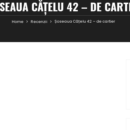
SEAUA CĂȚELU 42 – DE CART
Șoseaua Cățelu 42 – de cartier
Home
Recenzii