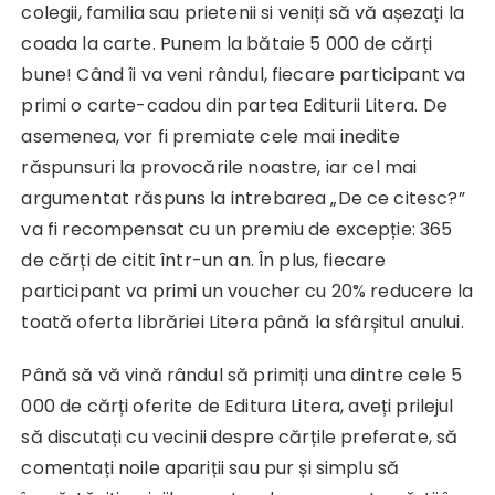
colegii, familia sau prietenii si veniți să vă așezați la
coada la carte. Punem la bătaie 5 000 de cărți
bune! Când îi va veni rândul, fiecare participant va
primi o carte-cadou din partea Editurii Litera. De
asemenea, vor fi premiate cele mai inedite
răspunsuri la provocările noastre, iar cel mai
argumentat răspuns la intrebarea „De ce citesc?”
va fi recompensat cu un premiu de excepție: 365
de cărți de citit într-un an. În plus, fiecare
participant va primi un voucher cu 20% reducere la
toată oferta librăriei Litera până la sfârșitul anului.
Până să vă vină rândul să primiți una dintre cele 5
000 de cărți oferite de Editura Litera, aveți prilejul
să discutați cu vecinii despre cărțile preferate, să
comentați noile apariții sau pur și simplu să