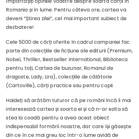
împărtășiți opiniile voastre despre soarta cărții în
Romania și în lume. Pentru câteva ore, cartea va
deveni “Știrea zilei”, cel mai important subiect de
dezbatere!
Cele 5000 de cărți oferite în cadrul campaniei fac
parte din colecțiile de ficțiune ale editurii (Premium,
Nobel, Thriller, Bestseller International, Biblioteca
pentru toți, Cartea de buzunar, Romanul de
dragoste, Lady, Lira), colecțiile de călătorie
(Cartoville), cărți practice sau pentru copii.
Haideți să arătăm tuturor că pe români încă îi mai
interesează cartea și soarta ei și că n-ar ezita să
stea la coadă pentru a avea acest obiect
indispensabil formării noastre, dar care își găsește
din ce în ce mai greu loc într-o lume avidă de