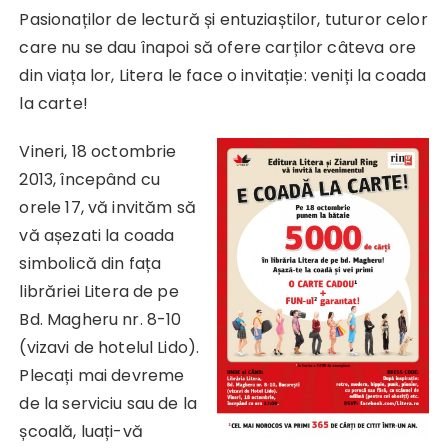
Pasionaților de lectură și entuziaștilor, tuturor celor
care nu se dau înapoi să ofere carților câteva ore
din viața lor, Litera le face o invitație: veniți la coada
la carte!
Vineri, 18 octombrie
2013, începând cu
orele 17, vă invităm să
vă așezati la coada
simbolică din fața
librăriei Litera de pe
Bd. Magheru nr. 8-10
(vizavi de hotelul Lido).
Plecați mai devreme
de la serviciu sau de la
școală, luați-vă