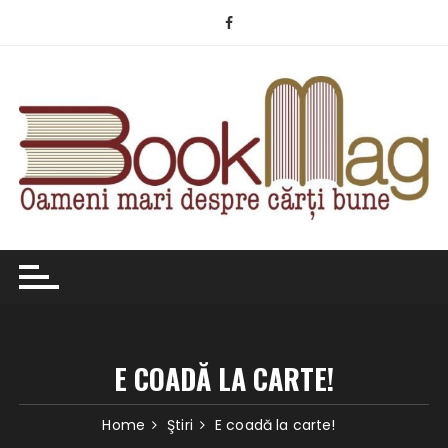
Skip
to
content
E COADĂ LA CARTE!
Home
Ştiri
E coadă la carte!