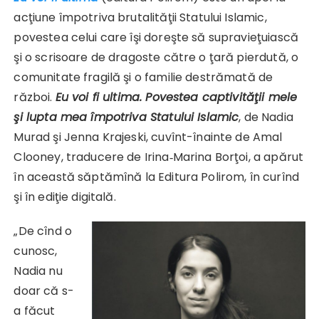
acţiune împotriva brutalităţii Statului Islamic,
povestea celui care îşi doreşte să supravieţuiască
şi o scrisoare de dragoste către o ţară pierdută, o
comunitate fragilă şi o familie destrămată de
război.
Eu voi fi ultima. Povestea captivităţii mele
şi lupta mea împotriva Statului Islamic
, de Nadia
Murad şi Jenna Krajeski, cuvînt-înainte de Amal
Clooney, traducere de Irina‑Marina Borţoi, a apărut
în această săptămînă la Editura Polirom, în curînd
şi în ediţie digitală.
„De cînd o
cunosc,
Nadia nu
doar că s-
a făcut