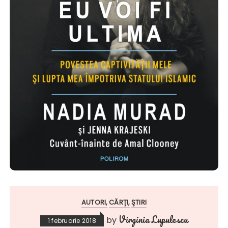
AUTORI
CĂRŢI
ŞTIRI
Virginia Lupulescu
by
1 februarie 2018