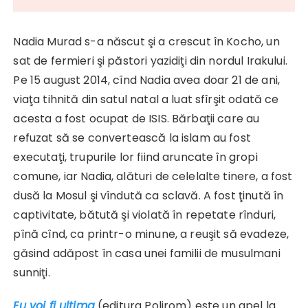
Nadia Murad s-a născut şi a crescut în Kocho, un
sat de fermieri şi păstori yazidiţi din nordul Irakului.
Pe 15 august 2014, cînd Nadia avea doar 21 de ani,
viaţa tihnită din satul natal a luat sfîrşit odată ce
acesta a fost ocupat de ISIS. Bărbaţii care au
refuzat să se convertească la islam au fost
executaţi, trupurile lor fiind aruncate în gropi
comune, iar Nadia, alături de celelalte tinere, a fost
dusă la Mosul şi vîndută ca sclavă. A fost ţinută în
captivitate, bătută şi violată în repetate rînduri,
pînă cînd, ca printr-o minune, a reuşit să evadeze,
găsind adăpost în casa unei familii de musulmani
sunniţi.
Eu voi fi ultima
(editura Polirom) este un apel la