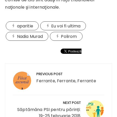
naţionale şi internaţionale.
aparitie
Eu voi fi ultima
Nadia Murad
Polirom
Navigare
în
PREVIOUS POST
articole
Ferrante, Ferrante, Ferrante
NEXT POST
Săptămâna PSI pentru părinți:
19-25 februarie 2018