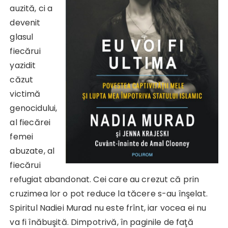
auzită, ci a
devenit
glasul
fiecărui
yazidit
căzut
victimă
genocidului,
al fiecărei
femei
abuzate, al
fiecărui
refugiat abandonat. Cei care au crezut că prin
cruzimea lor o pot reduce la tăcere s-au înşelat.
Spiritul Nadiei Murad nu este frînt, iar vocea ei nu
va fi înăbuşită. Dimpotrivă, în paginile de faţă