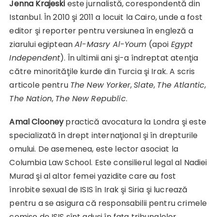
Jenna Krajeski
este jurnalistă, corespondentă din
Istanbul. În 2010 şi 2011 a locuit la Cairo, unde a fost
editor şi reporter pentru versiunea în engleză a
ziarului egiptean
Al-Masry Al-Youm
(apoi
Egypt
Independent
). În ultimii ani şi-a îndreptat atenţia
către minorităţile kurde din Turcia şi Irak. A scris
articole pentru
The New Yorker
,
Slate
,
The Atlantic
,
The Nation
,
The New Republic
.
Amal Clooney
practică avocatura la Londra şi este
specializată în drept internaţional şi în drepturile
omului. De asemenea, este lector asociat la
Columbia Law School. Este consilierul legal al Nadiei
Murad şi al altor femei yazidite care au fost
înrobite sexual de ISIS în Irak şi Siria şi lucrează
pentru a se asigura că responsabilii pentru crimele
comise de ISIS sînt aduşi în faţa tribunalelor