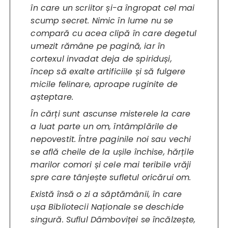
în care un scriitor și-a îngropat cel mai
scump secret. Nimic în lume nu se
compară cu acea clipă în care degetul
umezit rămâne pe pagină, iar în
cortexul invadat deja de spiriduși,
încep să exalte artificiile și să fulgere
micile felinare, aproape ruginite de
așteptare.
În cărți sunt ascunse misterele la care
a luat parte un om, întâmplările de
nepovestit. Între paginile noi sau vechi
se află cheile de la ușile închise, hărțile
marilor comori și cele mai teribile vrăji
spre care tânjește sufletul oricărui om.
Există însă o zi a săptămânii, în care
ușa Bibliotecii Naționale se deschide
singură. Suflul Dâmboviței se încălzește,