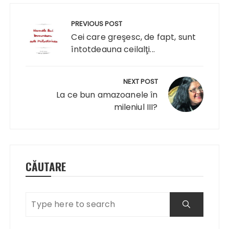
Navigare
în
PREVIOUS POST
articole
Cei care greşesc, de fapt, sunt
întotdeauna ceilalţi...
NEXT POST
La ce bun amazoanele în
mileniul III?
CĂUTARE