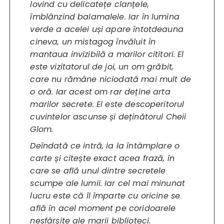
lovind cu delicatețe clanțele,
îmblânzind balamalele. Iar în lumina
verde a acelei uși apare întotdeauna
cineva, un mistagog învăluit în
mantaua invizibilă a marilor cititori. El
este vizitatorul de joi, un om grăbit,
care nu rămâne niciodată mai mult de
o oră. Iar acest om rar deține arta
marilor secrete. El este descoperitorul
cuvintelor ascunse și deținătorul Cheii
Glom.
Deîndată ce intră, ia la întâmplare o
carte și citește exact acea frază, în
care se află unul dintre secretele
scumpe ale lumii. Iar cel mai minunat
lucru este că îl împarte cu oricine se
află în acel moment pe coridoarele
nesfârșite ale marii biblioteci.