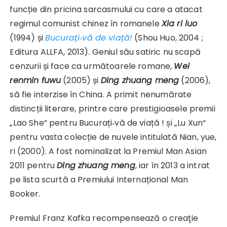
funcție din pricina sarcasmu­lui cu care a atacat
regimul comunist chinez în romanele
Xia ri luo
(1994) și
Bucurați‑vă de viață!
(Shou Huo, 2004 ;
Editura ALLFA, 2013). Geniul său sa­tiric nu scapă
cenzurii și face ca urmă­toarele romane,
Wei
renmin fuwu
(2005) și
Ding zhuang meng
(2006),
să fie in­terzise în China. A primit nenumărate
distincții literare, printre care prestigi­oasele premii
„Lao She“ pentru Bucurați‑vă de viață ! și „Lu Xun“
pen­tru vasta colecție de nuvele intitulată Nian, yue,
ri (2000). A fost no­minalizat la Premiul Man Asian
2011 pentru
Ding zhuang meng
, iar în 2013 a intrat
pe lista scurtă a Premiului Internațional Man
Booker.
Premiul Franz Kafka recompensează o creaţie