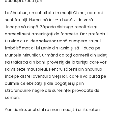
douăsprezece ţări
La Shouhuo, un sat uitat din munţii Chinei, oamenii
sunt fericiţi. Numai că într-o bună zi de vară
începe să ningă. Zăpada distruge recoltele şi
oamenii sunt ameninţaţi de foamete. Dar prefectul
Liu vine cu o idee salvatoare: să cumpere trupul
îmbălsămat al lui Lenin din Rusia şi să-l ducă pe
Muntele Minunilor, urmând ca toţi oamenii din judeţ
să trăiască din banii proveniţi de la turiştii care vor
sa viziteze mausoleul. Pentru sătenii din Shouhuo
începe astfel aventura vieţii lor, care îi va purta pe
culmile celebrităţii şi ale bogăţiei şi prin
străfundurile negre ale suferinţei provocate de
semeni.
Yan Lianke, unul dintre marii maeştri ai literaturii