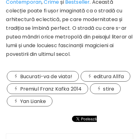
Contemporan
,
Crime
și
Bestseller
. Această
colecție poate fi ușor imaginată ca o stradă cu
arhitectură eclectică, pe care modernitatea și
tradiția se îmbină perfect. O stradă cu care s-ar
putea mândri orice metropolă din peisajul literar al
lumii și unde locuiesc fascinanții magicieni ai
povestirii din ultimul secol.
Bucurati-va de viata!
editura Allfa
Premiul Franz Kafka 2014
stire
Yan Lianke
Navigare