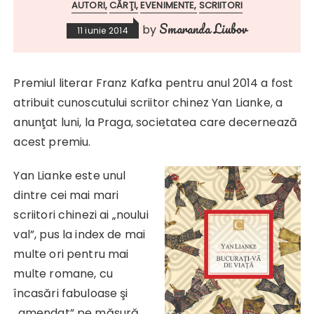
AUTORI
CĂRŢI
EVENIMENTE
SCRIITORI
Smaranda Liubov
by
11 iunie 2014
Premiul literar Franz Kafka pentru anul 2014 a fost
atribuit cunoscutului scriitor chinez Yan Lianke, a
anunţat luni, la Praga, societatea care decernează
acest premiu.
Yan Lianke este unul
dintre cei mai mari
scriitori chinezi ai „noului
val”, pus la index de mai
multe ori pentru mai
multe romane, cu
încasări fabuloase şi
„amendat” pe măsură.