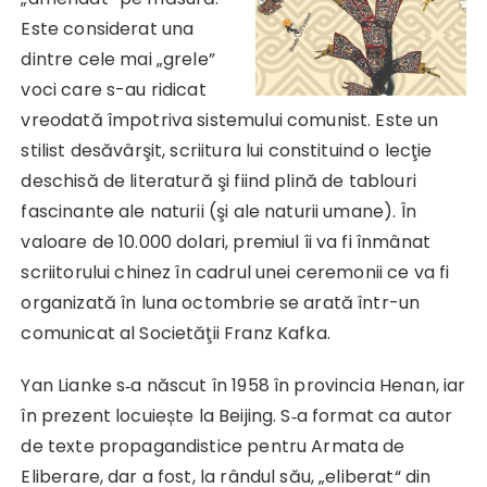
Este considerat una
dintre cele mai „grele”
voci care s-au ridicat
vreodată împotriva sistemului comunist. Este un
stilist desăvârşit, scriitura lui constituind o lecţie
deschisă de literatură şi fiind plină de tablouri
fascinante ale naturii (şi ale naturii umane). În
valoare de 10.000 dolari, premiul îi va fi înmânat
scriitorului chinez în cadrul unei ceremonii ce va fi
organizată în luna octombrie se arată într-un
comunicat al Societăţii Franz Kafka.
Yan Lianke s‑a născut în 1958 în pro­vincia Henan, iar
în prezent locuiește la Beijing. S‑a format ca autor
de tex­te propagandistice pentru Armata de
Eliberare, dar a fost, la rândul său, „eli­berat“ din