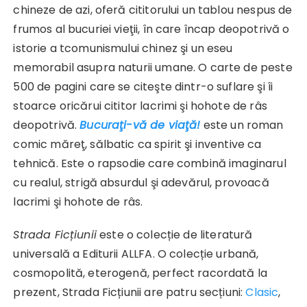
chineze de azi, oferă cititorului un tablou nespus de
frumos al bucuriei vieţii, în care încap deopotrivă o
istorie a tcomunismului chinez şi un eseu
memorabil asupra naturii umane. O carte de peste
500 de pagini care se citeşte dintr-o suflare şi îi
stoarce oricărui cititor lacrimi şi hohote de râs
deopotrivă.
Bucuraţi-vă de viaţă!
este un roman
comic măreţ, sălbatic ca spirit şi inventive ca
tehnică. Este o rapsodie care combină imaginarul
cu realul, strigă absurdul şi adevărul, provoacă
lacrimi şi hohote de râs.
Strada Fic
ț
iunii
este o colecție de literatură
universală a Editurii ALLFA. O colecție urbană,
cosmopolită, eterogenă, perfect racordată la
prezent, Strada Ficțiunii are patru secțiuni:
Clasic
,