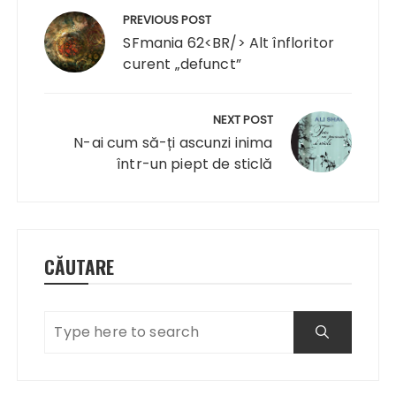
în
PREVIOUS POST
articole
SFmania 62<BR/> Alt înfloritor
curent „defunct”
NEXT POST
N-ai cum să-ți ascunzi inima
într-un piept de sticlă
CĂUTARE