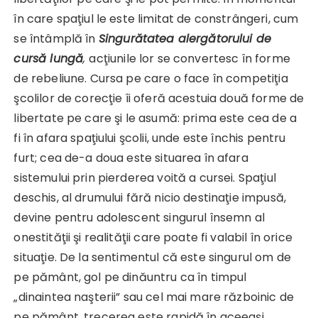
în care spaţiul le este limitat de constrângeri, cum
se întâmplă în
Singurătatea alergătorului de
cursă lungă
,
acţiunile lor se convertesc în forme
de rebeliune. Cursa pe care o face în competiţia
şcolilor de corecţie îi oferă acestuia două forme de
libertate pe care şi le asumă: prima este cea de a
fi în afara spaţiului şcolii, unde este închis pentru
furt; cea de-a doua este situarea în afara
sistemului prin pierderea voită a cursei. Spaţiul
deschis, al drumului fără nicio destinaţie impusă,
devine pentru adolescent singurul însemn al
onestităţii şi realităţii care poate fi valabil în orice
situaţie. De la sentimentul că este singurul om de
pe pământ, gol pe dinăuntru ca în timpul
„dinaintea naşterii” sau cel mai mare războinic de
pe pământ, trecerea este rapidă în aceeaşi