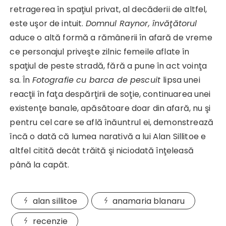
retragerea în spaţiul privat, al decăderii de altfel,
este uşor de intuit.
Domnul Raynor, învăţătorul
aduce o altă formă a rămânerii în afară de vreme
ce personajul priveşte zilnic femeile aflate în
spaţiul de peste stradă, fără a pune în act voinţa
sa. În
Fotografie cu barca de pescuit
lipsa unei
reacţii în faţa despărţirii de soţie, continuarea unei
existenţe banale, apăsătoare doar din afară, nu şi
pentru cel care se află înăuntrul ei, demonstrează
încă o dată că lumea narativă a lui Alan Sillitoe e
altfel citită decât trăită şi niciodată înţeleasă
până la capăt.
alan sillitoe
anamaria blanaru
recenzie