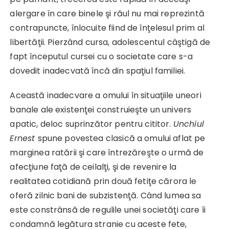
alergare în care binele şi răul nu mai reprezintă
contrapuncte, înlocuite fiind de înţelesul prim al
libertăţii. Pierzând cursa, adolescentul câştigă de
fapt începutul cursei cu o societate care s-a
dovedit inadecvată încă din spaţiul familiei.
Această inadecvare a omului în situaţiile uneori
banale ale existenţei construieşte un univers
apatic, deloc suprinzător pentru cititor.
Unchiul
Ernest
spune povestea clasică a omului aflat pe
marginea ratării şi care întrezăreşte o urmă de
afecţiune faţă de ceilalţi, şi de revenire la
realitatea cotidiană prin două fetiţe cărora le
oferă zilnic bani de subzistenţă. Când lumea sa
este constrânsă de regulile unei societăţi care îi
condamnă legătura stranie cu aceste fete,