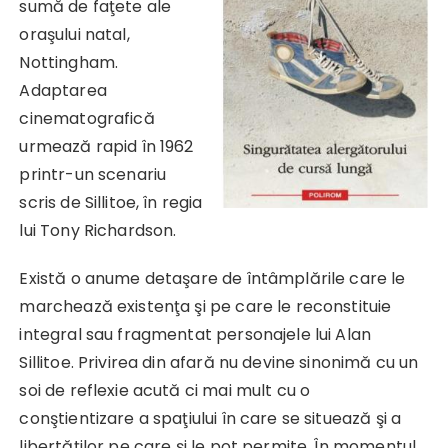
sumă de faţete ale
oraşului natal,
Nottingham.
Adaptarea
cinematografică
urmează rapid în 1962
printr-un scenariu
scris de Sillitoe, în regia
lui Tony Richardson.
Există o anume detaşare de întâmplările care le
marchează existenţa şi pe care le reconstituie
integral sau fragmentat personajele lui Alan
Sillitoe. Privirea din afară nu devine sinonimă cu un
soi de reflexie acută ci mai mult cu o
conştientizare a spaţiului în care se situează şi a
libertăţilor pe care şi le pot permite. În momentul