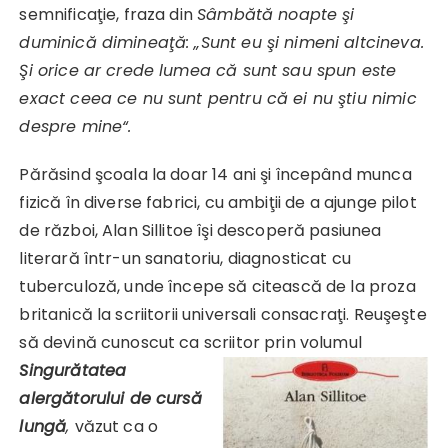
semnificaţie, fraza din
Sâmbătă noapte şi
duminică dimineaţă: „Sunt eu şi nimeni altcineva.
Şi orice ar crede lumea că sunt sau spun este
exact ceea ce nu sunt pentru că ei nu ştiu nimic
despre mine“.
Părăsind şcoala la doar 14 ani şi începând munca
fizică în diverse fabrici, cu ambiţii de a ajunge pilot
de război, Alan Sillitoe îşi descoperă pasiunea
literară într-un sanatoriu, diagnosticat cu
tuberculoză, unde începe să citească de la proza
britanică la scriitorii universali consacraţi. Reuşeşte
să devină cunoscut ca scriitor prin volumul
Singurătatea
alergătorului de cursă
lungă
,
văzut ca o