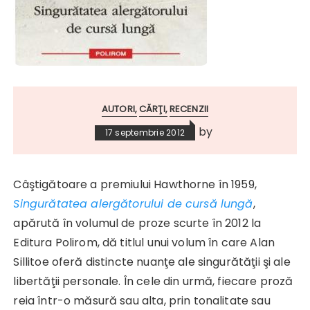
AUTORI
CĂRŢI
RECENZII
by
17 septembrie 2012
Câştigătoare a premiului Hawthorne în 1959,
Singurătatea alergătorului de cursă lungă
,
apărută în volumul de proze scurte în 2012 la
Editura Polirom, dă titlul unui volum în care Alan
Sillitoe oferă distincte nuanţe ale singurătăţii şi ale
libertăţii personale. În cele din urmă, fiecare proză
reia într-o măsură sau alta, prin tonalitate sau