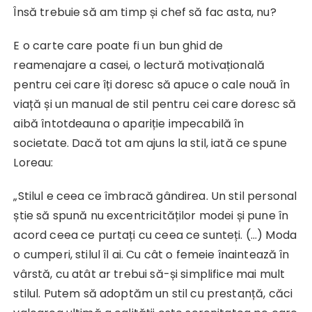
Însă trebuie să am timp și chef să fac asta, nu?
E o carte care poate fi un bun ghid de
reamenajare a casei, o lectură motivațională
pentru cei care îți doresc să apuce o cale nouă în
viață și un manual de stil pentru cei care doresc să
aibă întotdeauna o apariție impecabilă în
societate. Dacă tot am ajuns la stil, iată ce spune
Loreau:
„Stilul e ceea ce îmbracă gândirea. Un stil personal
știe să spună nu excentricităților modei și pune în
acord ceea ce purtați cu ceea ce sunteți. (…) Moda
o cumperi, stilul îl ai. Cu cât o femeie înaintează în
vârstă, cu atât ar trebui să-și simplifice mai mult
stilul. Putem să adoptăm un stil cu prestanță, căci