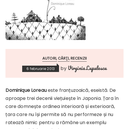
AUTORI
CĂRŢI
RECENZII
Virginia Lupulescu
by
6 februarie 2013
Dominique Loreau
este franțuzoaică, eseistă. De
aproape trei decenii viețuiește în Japonia. Țara în
care domnește ordinea interioară și exterioară,
țara care nu își permite să nu performeze și nu
ratează nimic pentru a rămâne un exemplu