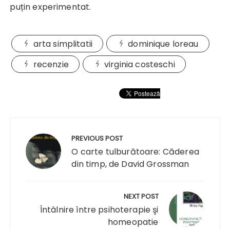
puțin experimentat.
arta simplitatii
dominique loreau
recenzie
virginia costeschi
Navigare
în
PREVIOUS POST
articole
O carte tulburătoare: Căderea
din timp, de David Grossman
NEXT POST
Întâlnire între psihoterapie şi
homeopatie