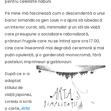
pentru celelalte națiuni.
Pe mine mă fascinează cum o descendentă a unui
baroc simandicos gen Louis n a ajuns să iubească
un interior curat, alb, minimalist și un stil de viață
care presupune o socializare raționalizată,
prânzuri frugale care nu se întind spre ora 17.00,
cine care înseamnă mai degrabă ceremonii și mai
puțin opulență, și o garderobă monocromă, fără
pasteluri, imprimeuri și gablonzuri.
După ce s-a
adaptat
stilului de
viață japonez,
Loreau a scris
o carte,
Arta