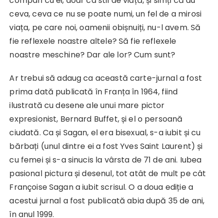
compari cu ei, doar ca stil de viață, și simți că au
ceva, ceva ce nu se poate numi, un fel de a mirosi
viața, pe care noi, oamenii obișnuiți, nu-l avem. Să
fie reflexele noastre altele? Să fie reflexele
noastre meschine? Dar ale lor? Cum sunt?
Ar trebui să adaug ca această carte-jurnal a fost
prima dată publicată în Franța în 1964, fiind
ilustrată cu desene ale unui mare pictor
expresionist, Bernard Buffet, și el o persoană
ciudată. Ca și Sagan, el era bisexual, s-a iubit și cu
bărbați (unul dintre ei a fost Yves Saint Laurent) și
cu femei și s-a sinucis la vârsta de 71 de ani. Iubea
pasional pictura și desenul, tot atât de mult pe cât
Françoise Sagan a iubit scrisul. O a doua ediție a
acestui jurnal a fost publicată abia după 35 de ani,
în anul 1999.