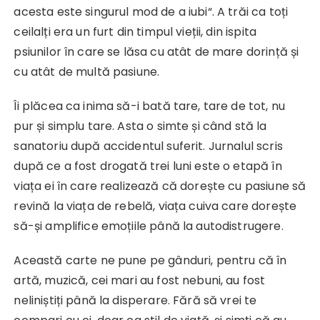
acesta este singurul mod de a iubi“. A trăi ca toți
ceilalți era un furt din timpul vieții, din ispita
psiunilor în care se lăsa cu atât de mare dorință și
cu atât de multă pasiune.
Îi plăcea ca inima să-i bată tare, tare de tot, nu
pur și simplu tare. Asta o simte și când stă la
sanatoriu după accidentul suferit. Jurnalul scris
după ce a fost drogată trei luni este o etapă în
viața ei în care realizează că dorește cu pasiune să
revină la viața de rebelă, viața cuiva care dorește
să-și amplifice emoțiile până la autodistrugere.
Această carte ne pune pe gânduri, pentru că în
artă, muzică, cei mari au fost nebuni, au fost
neliniștiți până la disperare. Fără să vrei te