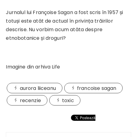
Jurnalul lui Françoise Sagan a fost scris în 1957 și
totuși este atât de actual în privința trăirilor
descrise. Nu vorbim acum atâta despre
etnobotanice și droguri?
Imagine din arhiva Life
aurora liiceanu
francoise sagan
recenzie
toxic
Navigare