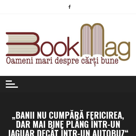
Skip
to
content
„BANII NU CUMPĂRĂ FERICIREA,
DAR MAI BINE PLÂNG ÎNTR-UN
JAGUAR DECÂT ÎNTR-UN AUTOBUZ“