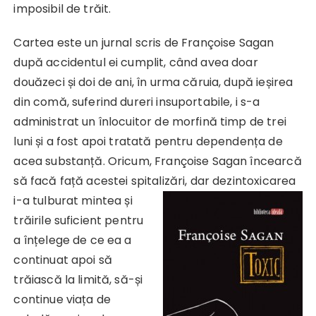
imposibil de trăit.
Cartea este un jurnal scris de Françoise Sagan
după accidentul ei cumplit, când avea doar
douăzeci și doi de ani, în urma căruia, după ieșirea
din comă, suferind dureri insuportabile, i s-a
administrat un înlocuitor de morfină timp de trei
luni și a fost apoi tratată pentru dependența de
acea substanță. Oricum, Françoise Sagan încearcă
să facă față acestei spitalizări, dar
dezintoxicarea
i-a tulburat mintea și
trăirile suficient pentru
a înțelege de ce ea a
continuat apoi să
trăiască la limită, să-și
continue viața de