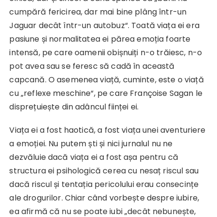
cumpără fericirea, dar mai bine plâng într-un
Jaguar decât într-un autobuz“. Toată viața ei era
pasiune și normalitatea ei părea emoția foarte
intensă, pe care oamenii obișnuiți n-o trăiesc, n-o
pot avea sau se feresc să cadă în această
capcană. O asemenea viață, cuminte, este o viață
cu „reflexe meschine“, pe care Françoise Sagan le
disprețuiește din adâncul ființei ei.
Viața ei a fost haotică, a fost viața unei aventuriere
a emoției. Nu putem ști și nici jurnalul nu ne
dezvăluie dacă viața ei a fost așa pentru că
structura ei psihologică cerea cu nesaț riscul sau
dacă riscul și tentația pericolului erau consecințe
ale drogurilor. Chiar când vorbește despre iubire,
ea afirmă că nu se poate iubi „decât nebunește,