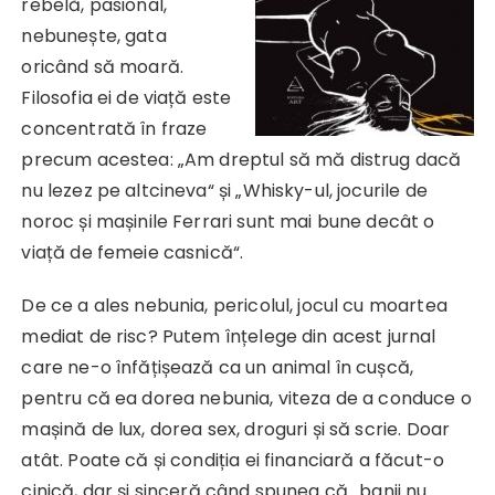
rebelă, pasional,
nebunește, gata
oricând să moară.
Filosofia ei de viață este
concentrată în fraze
precum acestea: „Am dreptul să mă distrug dacă
nu lezez pe altcineva“ și „Whisky-ul, jocurile de
noroc și mașinile Ferrari sunt mai bune decât o
viață de femeie casnică“.
De ce a ales nebunia, pericolul, jocul cu moartea
mediat de risc? Putem înțelege din acest jurnal
care ne-o înfățișează ca un animal în cușcă,
pentru că ea dorea nebunia, viteza de a conduce o
mașină de lux, dorea sex, droguri și să scrie. Doar
atât. Poate că și condiția ei financiară a făcut-o
cinică, dar și sinceră când spunea că „banii nu