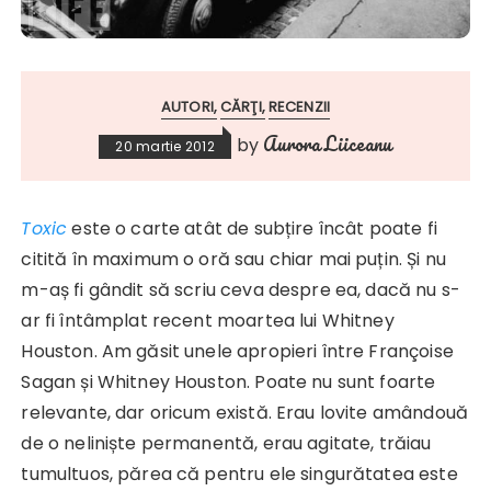
AUTORI
CĂRŢI
RECENZII
Aurora Liiceanu
by
20 martie 2012
Toxic
este o carte atât de subțire încât poate fi
citită în maximum o oră sau chiar mai puțin. Și nu
m-aș fi gândit să scriu ceva despre ea, dacă nu s-
ar fi întâmplat recent moartea lui Whitney
Houston. Am găsit unele apropieri între Françoise
Sagan și Whitney Houston. Poate nu sunt foarte
relevante, dar oricum există. Erau lovite amândouă
de o neliniște permanentă, erau agitate, trăiau
tumultuos, părea că pentru ele singurătatea este