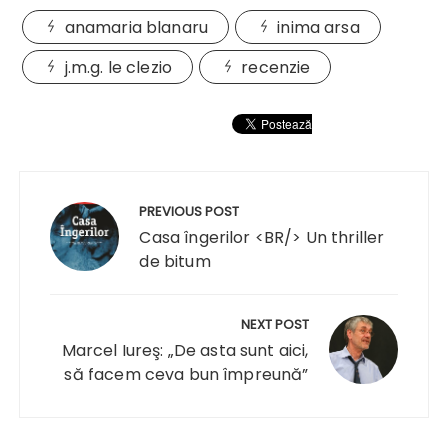
anamaria blanaru
inima arsa
j.m.g. le clezio
recenzie
Navigare
în
PREVIOUS POST
articole
Casa îngerilor <BR/> Un thriller
de bitum
NEXT POST
Marcel Iureş: „De asta sunt aici,
să facem ceva bun împreună”