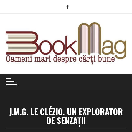
Skip
to
content
J.M.G. LE CLÉZIO. UN EXPLORATOR
DE SENZAŢII