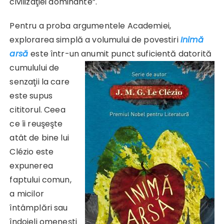
civilizaţiei dominante”.
Pentru a proba argumentele Academiei,
explorarea simplă a volumului de povestiri
Inimă
arsă
este într-un anumit punct suficientă datorită
cumulului
de
senzaţii la care
este supus
cititorul. Ceea
ce îi reuşeşte
atât de bine lui
Clézio este
expunerea
faptului comun,
a micilor
întâmplări sau
îndoieli omeneşti