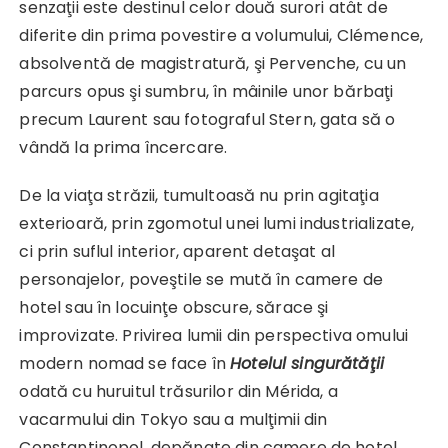
senzaţii este destinul celor două surori atât de
diferite din prima povestire a volumului, Clémence,
absolventă de magistratură, şi Pervenche, cu un
parcurs opus şi sumbru, în mâinile unor bărbaţi
precum Laurent sau fotograful Stern, gata să o
vândă la prima încercare.
De la viaţa străzii, tumultoasă nu prin agitaţia
exterioară, prin zgomotul unei lumi industrializate,
ci prin suflul interior, aparent detaşat al
personajelor, poveştile se mută în camere de
hotel sau în locuinţe obscure, sărace şi
improvizate. Privirea lumii din perspectiva omului
modern nomad se face în
Hotelul singurătăţii
odată cu huruitul trăsurilor din Mérida, a
vacarmului din Tokyo sau a mulţimii din
Constantinopol, depănate din camere de hotel