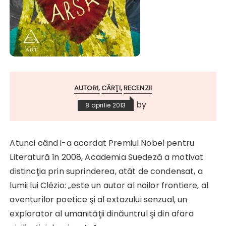
AUTORI
CĂRŢI
RECENZII
by
8 aprilie 2013
Atunci când i-a acordat Premiul Nobel pentru
Literatură în 2008, Academia Suedeză a motivat
distincţia prin suprinderea, atât de condensat, a
lumii lui Clézio: „este un autor al noilor frontiere, al
aventurilor poetice şi al extazului senzual, un
explorator al umanităţii dinăuntrul şi din afara