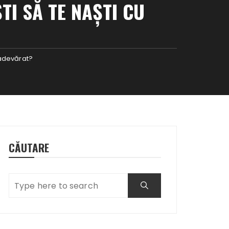
I SĂ TE NAŞTI CU
 adevărat?
CĂUTARE