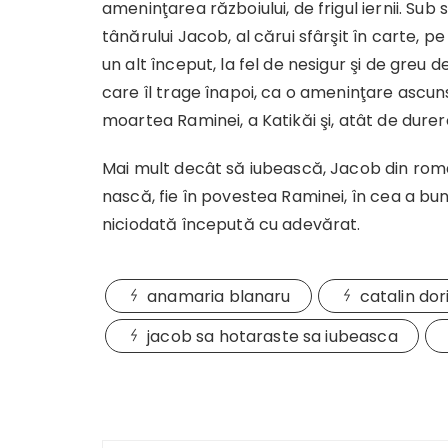
ameninţarea războiului, de frigul iernii. Sub
tânărului Jacob, al cărui sfârşit în carte, 
un alt început, la fel de nesigur şi de greu d
care îl trage înapoi, ca o ameninţare ascuns
moartea Raminei, a Katikăi şi, atât de durer
Mai mult decât să iubească, Jacob din roma
nască, fie în povestea Raminei, în cea a bu
niciodată începută cu adevărat.
anamaria blanaru
catalin dor
jacob sa hotaraste sa iubeasca