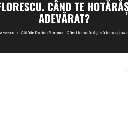
FLORESCU. CÂND TE HOTĂRĂŞT
ADEVĂRAT?
Cătălin Dorian Florescu. Când te hotărăşti să te naşti cu
ecenzii