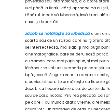
povestea sau întâmplarea, ci o atare stare 
Nici până la finalul cărţii aproape că nu ştii
tănărul Jacob să iubească, însă treci alătur
case şi deportări.
Jacob se hotărăşte să iubească
e un roma
soartă sau de un război care nu îţi oferă alt
se intersectează, mai slabi şi mai puţin bun
cinematografice, care se
derulează parcă 
cu oameni care mai puţin spun, şi mai puţin
lăsându-se voii unui scenariu pe care ştiu c
ispăşească. Singura voce a romanului este,
a bunicului, care te urmăreşte cu fiecare gâ
Jacob, cu fiecare iubire a sa, de carte, de 
sau de casă natală. Privirea plecată, ca s
pe care l-au muncit atâta vreme, a femeilor
acum într-un tramavai de oraş, alunecarea