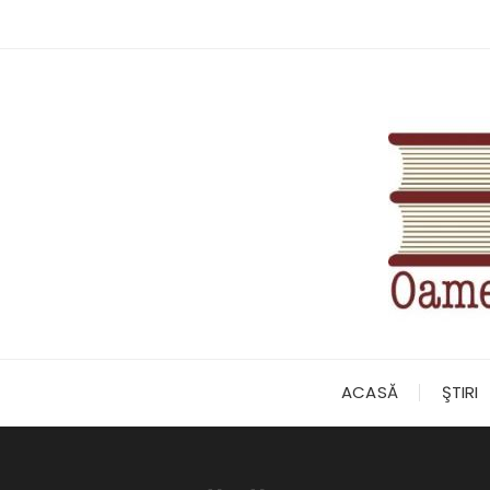
Skip
to
content
ACASĂ
ŞTIRI