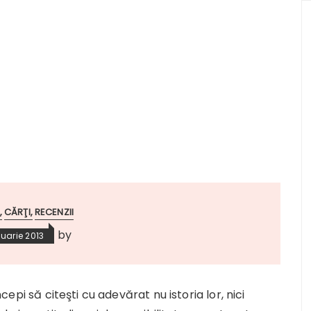
CĂRŢI
RECENZII
by
nuarie 2013
ncepi să citeşti cu adevărat nu istoria lor, nici