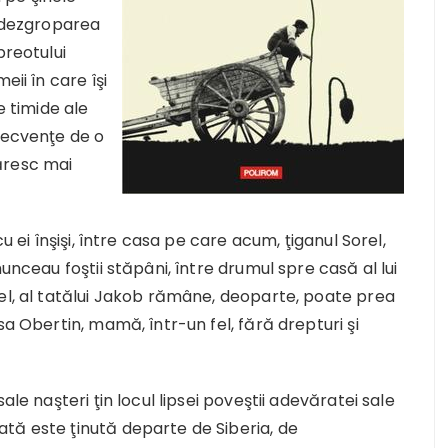
, dezgroparea
preotului
eii în care îşi
e timide ale
secvenţe de o
ăresc mai
u ei înşişi, între casa pe care acum, ţiganul Sorel,
unceau foştii stăpâni, între drumul spre casă al lui
 el, al tatălui Jakob rămâne, deoparte, poate prea
sa Obertin, mamă, într-un fel, fără drepturi şi
ale naşteri ţin locul lipsei poveştii adevăratei sale
tă este ţinută departe de Siberia, de