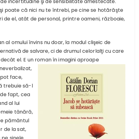
de incertitudine şi de sensibilitate amestecate.
, şi poate că nici nu te întrebi, pe cine se hotărăşte
i de el, atât de personal, printre oameni, războaie,
n al omului învins nu doar, la modul clişeic de
ernativă de salvare, ci de drumul celorlalţi cu care
i decât el. E un roman în imagini aproape
neverbalizat,
 pot face,
ă trebuie să-l
 de fapt, cea
nd al lui
femeie tânără,
pre pământul
 de la sat,
 pe şinele