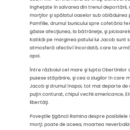
îngheţate în salvarea din trenul deportării
morţilor şi spălatul oaselor sub oblăduirea 
Pamfilie, drumul bunicului spre cofetăria fem
găsise afecţiunea, la bătrâneţe, şi picioarel
Katikăi pe marginea patului lui Jacob sunt 
atmosferă afectivî încordată, care te urm
apoi.
Între războiul cel mare şi lupta Obertinilor c
pusese stăpânire, şi cea a slugilor în care m
Jacob şi drumul înapoi, tot mai departe de
puţin conturat, chipul vechii americance, El
libertăţi.
Poveştile ţigăncii Ramina despre posibilele s
morţi; poate de aceea, moartea neverbaliza