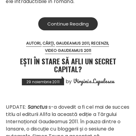
ele intraductibile în română.
Continue Reading
AUTORI
CĂRŢI
GAUDEAMUS 2011
RECENZII
VIDEO GAUDEAMUS 2011
EȘTI ÎN STARE SĂ AFLI UN SECRET
CAPITAL?
Virginia Lupulescu
by
29 noiembrie 2011
UPDATE:
Sanctus
s-a dovedit a fi cel mai de succes
titlu al editurii Allfa la această ediție a Târgului
Internațional Gaudeamus 2011. În pauza dintre o
lansare, o discuție cu bloggerii și o sesiune de