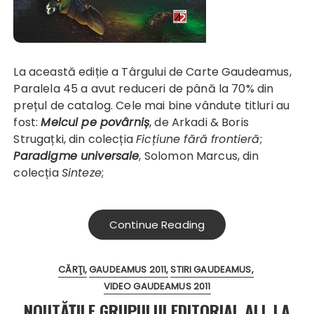
La această ediție a Târgului de Carte Gaudeamus,
Paralela 45 a avut reduceri de până la 70% din
prețul de catalog. Cele mai bine vândute titluri au
fost:
Melcul pe povârniș
, de Arkadi & Boris
Strugațki, din colecția
Ficțiune fără frontieră
;
Paradigme universale
, Solomon Marcus, din
colecția
Sinteze
;
Continue Reading
CĂRŢI
GAUDEAMUS 2011
STIRI GAUDEAMUS
VIDEO GAUDEAMUS 2011
NOUTĂŢILE GRUPULUI EDITORIAL ALL LA