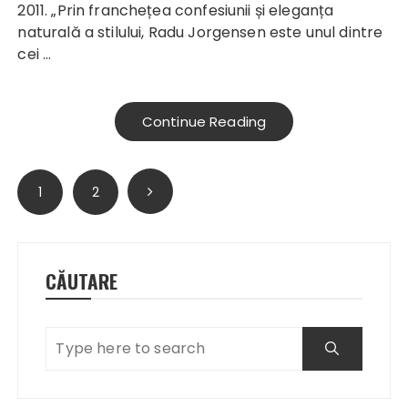
2011. „Prin franchețea confesiunii și eleganța
naturală a stilului, Radu Jorgensen este unul dintre
cei …
Continue Reading
Paginație
1
2
articole
CĂUTARE