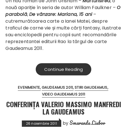
Un nou roman de John Grisham –
Mărturisirea
, o
nouă apariție în seria de autor William Faulkner –
O
parabolă
,
De vânzare: Mariana, 15 ani
–
cutremurătoarea carte a Ianei Matei, despre
traficul de carne vie și multe cărți fantasy, ilustrate
sau enciclopedii pentru copii sunt recomandările
reprezentantei editurii Rao la târgul de carte
Gaudeamus 2011.
Continue Reading
EVENIMENTE
GAUDEAMUS 2011
STIRI GAUDEAMUS
VIDEO GAUDEAMUS 2011
CONFERINŢA VALERIO MASSIMO MANFREDI
LA GAUDEAMUS
Smaranda Liubov
by
26 noiembrie 2011