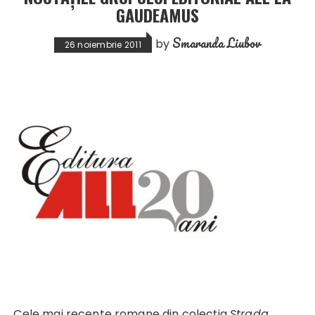
GAUDEAMUS
Smaranda Liubov
by
26 noiembrie 2011
Cele mai recente romane din colecţia
Strada