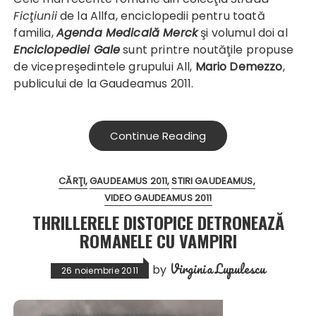
Ficţiunii
de la Allfa, enciclopedii pentru toată
familia,
Agenda Medicală Merck
şi volumul doi al
Enciclopediei Gale
sunt printre noutăţile propuse
de vicepreşedintele grupului All,
Mario Demezzo
,
publicului de la Gaudeamus 2011.
Continue Reading
CĂRŢI
GAUDEAMUS 2011
STIRI GAUDEAMUS
VIDEO GAUDEAMUS 2011
THRILLERELE DISTOPICE DETRONEAZĂ
ROMANELE CU VAMPIRI
Virginia Lupulescu
by
26 noiembrie 2011