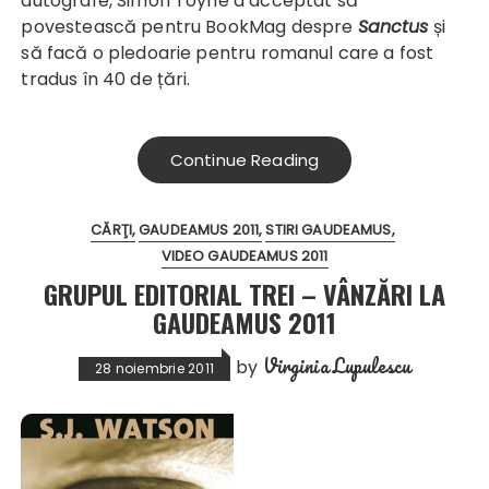
autografe, Simon Toyne a acceptat să
povestească pentru BookMag despre
Sanctus
și
să facă o pledoarie pentru romanul care a fost
tradus în 40 de țări.
Continue Reading
CĂRŢI
GAUDEAMUS 2011
STIRI GAUDEAMUS
VIDEO GAUDEAMUS 2011
GRUPUL EDITORIAL TREI – VÂNZĂRI LA
GAUDEAMUS 2011
Virginia Lupulescu
by
28 noiembrie 2011