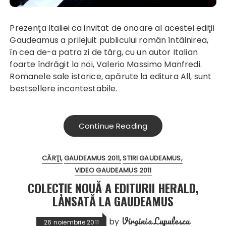
Prezenţa Italiei ca invitat de onoare al acestei ediţii
Gaudeamus a prilejuit publicului român întâlnirea,
în cea de-a patra zi de târg, cu un autor Italian
foarte îndrăgit la noi, Valerio Massimo Manfredi.
Romanele sale istorice, apărute la editura All, sunt
bestsellere incontestabile.
Continue Reading
CĂRŢI
GAUDEAMUS 2011
STIRI GAUDEAMUS
VIDEO GAUDEAMUS 2011
COLECŢIE NOUĂ A EDITURII HERALD,
LANSATĂ LA GAUDEAMUS
Virginia Lupulescu
by
26 noiembrie 2011