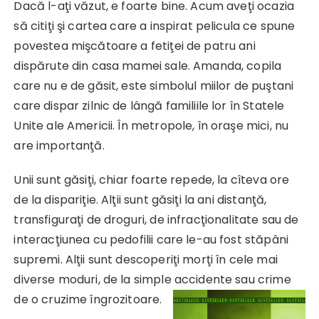
Dacă l-aţi văzut, e foarte bine. Acum aveţi ocazia
să citiţi şi cartea care a inspirat pelicula ce spune
povestea mişcătoare a fetiţei de patru ani
dispărute din casa mamei sale. Amanda, copila
care nu e de găsit, este simbolul miilor de puştani
care dispar zilnic de lângă familiile lor în Statele
Unite ale Americii. În metropole, în oraşe mici, nu
are importanţă.
Unii sunt găsiţi, chiar foarte repede, la cîteva ore
de la dispariţie. Alţii sunt găsiţi la ani distanţă,
transfiguraţi de droguri, de infracţionalitate sau de
interacţiunea cu pedofilii care le-au fost stăpâni
supremi. Alţii sunt descoperiţi morţi în cele mai
diverse moduri, de la simple accidente sau crime
de o cruzime îngrozitoare.