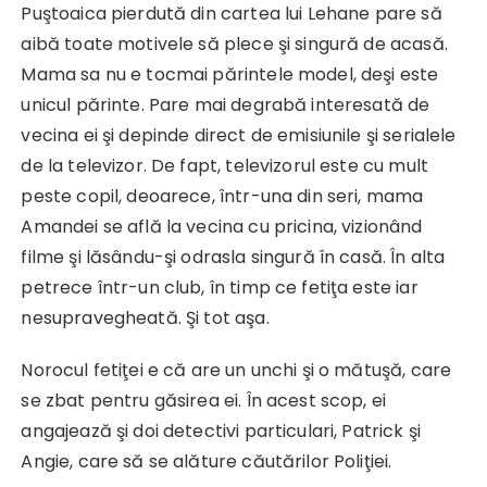
Puştoaica pierdută din cartea lui Lehane pare să
aibă toate motivele să plece şi singură de acasă.
Mama sa nu e tocmai părintele model, deşi este
unicul părinte. Pare mai degrabă interesată de
vecina ei şi depinde direct de emisiunile şi serialele
de la televizor. De fapt, televizorul este cu mult
peste copil, deoarece, într-una din seri, mama
Amandei se află la vecina cu pricina, vizionând
filme şi lăsându-şi odrasla singură în casă. În alta
petrece într-un club, în timp ce fetiţa este iar
nesupravegheată. Şi tot aşa.
Norocul fetiţei e că are un unchi şi o mătuşă, care
se zbat pentru găsirea ei. În acest scop, ei
angajează şi doi detectivi particulari, Patrick şi
Angie, care să se alăture căutărilor Poliţiei.