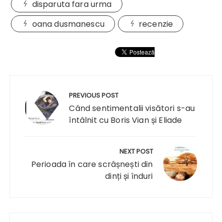
disparuta fara urma
oana dusmanescu
recenzie
Navigare
în
PREVIOUS POST
articole
Când sentimentalii visători s-au
întâlnit cu Boris Vian și Eliade
NEXT POST
Perioada în care scrâșnești din
dinți și înduri