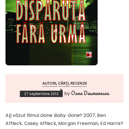
AUTORI
CĂRŢI
RECENZII
Oana Dusmanescu
by
27 septembrie 2012
Aţi văzut filmul
Gone Baby Gone
? 2007, Ben
Affleck, Casey Affleck, Morgan Freeman, Ed Harris?