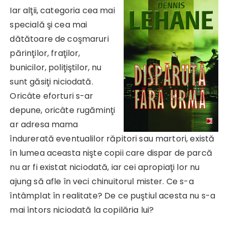
Iar alţii, categoria cea mai
specială şi cea mai
dătătoare de coşmaruri
părinţilor, fraţilor,
bunicilor, poliţiştilor, nu
sunt găsiţi niciodată.
Oricâte eforturi s-ar
depune, oricâte rugăminţi
ar adresa mama
îndurerată eventualilor răpitori sau martori, există
în lumea aceasta nişte copii care dispar de parcă
nu ar fi existat niciodată, iar cei apropiaţi lor nu
ajung să afle în veci chinuitorul mister. Ce s-a
întâmplat în realitate? De ce puştiul acesta nu s-a
mai întors niciodată la copilăria lui?