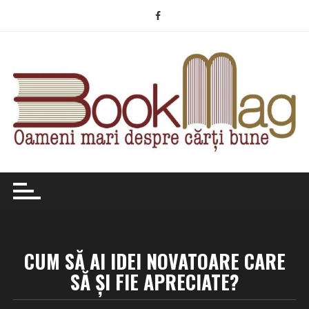
Skip
to
content
CUM SĂ AI IDEI NOVATOARE CARE
SĂ ȘI FIE APRECIATE?