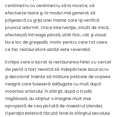
centimetru cu centimetru, să ia mostre, să
efectueze teste şi, la modul mai general, să
păşească cu grija unei mame care îşi verifică
pruncul adormit. Orice intervenţie, oricât de mică,
afectează întreaga pânză, atât fizic, cât şi vizual.
Nu e loc de greşeală, motiv pentru care tot ceea
ce fac restauratorii astăzi este reversibil.
Echipa care a lucrat la restaurarea
Fetei cu cercel
de perlă
a fost nevoită să îndepărteze lacul ocru
şi decolorat înainte să înlăture peticele de vopsea
neagră care fuseseră adăugate cu mult după
moartea artistului. În sfârşit, după o trudă
migăloasă, au obţinut o imagine mult mai
apropiată de cea pictată de maestrul olandez.
Operaţia estetică făcută fetei la sfârşitul secolului