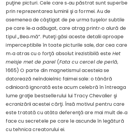
puţine picturi. Cele care s‑au păstrat sunt superbe
prin reprezentarea luminii şi a formei. Au de
asemenea de câştigat de pe urma tuşelor subtile
pe care le‑a adăugat, care atrag printr‑o alură de
tipul „Bea‑mă”. Puteţi găsi aceste detalii aproape
imperceptibile în toate picturile sale, dar cea care
m‑a atras cu o forţă absolut irezistibilă este
Het
meisje met de parel
(
Fata cu cercel de perlă
,
1665) O parte din magnetismul acesteia se
datorează neîndoielnic faimei sale: o tânără
odinioară ignorată este acum celebră în întreaga
lume graţie bestsellerului lui Tracy Chevalier şi
ecranizării acestei cărţi. Însă motivul pentru care
este tratată cu atâta deferenţă are mai mult de‑a
face cu secretele pe care le ascunde în legătură
cu tehnica creatorului ei.