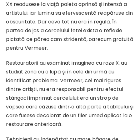
XX readusese la viaţă paleta aprinsă şi intensă a
artistului, iar lumina sa efervescentă reapăruse din
obscuritate. Dar ceva tot nu era în regulă. În
partea de jos a cercelului fetei exista o reflexie
pictată ce părea cam stridentă, oarecum gratuită
pentru Vermeer.
Restauratorii au examinat imaginea cu raze X, au
studiat zona cu o lupă şi în cele din urmă au
identificat problema. Vermeer, cel mai riguros
dintre artişti, nu era responsabil pentru efectul
stângaci imprimat cercelului: era un strop de
vopsea care căzuse dintr‑o altă parte a tabloului şi
care fusese decolorat de un filer umed aplicat la o
restaurare anterioară.
Tehnicienii au îndepărtat cu mare băgare de