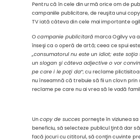
Pentru că în cele din urmă orice om de publi
campaniile publicitare, de reuşita unui cop
TV iată câteva din cele mai importante ogi
O
campanie publicitară
marca Ogilvy va at
înseşi ca o operă de artă; ceea ce spui es
„consumatorul nu este un idiot; este soţia t
un slogan şi câteva adjective o vor convi
pe care i le poţi da
“; cu reclame plictisit
nu înseamnă că trebuie să fii un clovn prin
reclame pe care nu ai vrea să le vadă famili
Un
copy de succes
porneşte în viziunea sa
beneficiu, să selecteze publicul ţintă dar să 
facă jocuri cu cititorul, să conţin cuvinte 