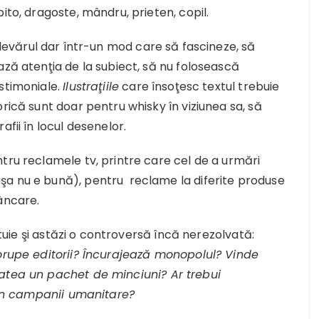
ito, dragoste, mândru, prieten, copil.
 adevărul dar într-un mod care să fascineze, să
ază atenţia de la subiect, să nu folosească
stimoniale.
Ilustraţiile
care însoţesc textul trebuie
rică sunt doar pentru whisky în viziunea sa, să
afii în locul desenelor.
tru reclamele tv, printre care cel de a urmări
şa nu e bună), pentru reclame la diferite produse
âncare.
tituie şi astăzi o controversă încă nerezolvată:
Corupe editorii? Încurajează monopolul? Vinde
tatea un pachet de minciuni? Ar trebui
u în campanii umanitare?