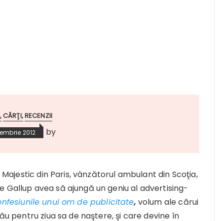
CĂRŢI
RECENZII
by
tembrie 2012
i Majestic din Paris, vânzătorul ambulant din Scoţia,
e Gallup avea să ajungă un geniu al advertising-
nfesiunile unui om de publicitate
,
volum ale cărui
său pentru ziua sa de naştere, şi care devine în