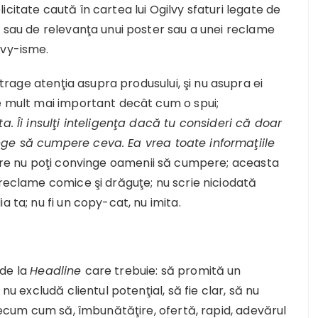
citate caută în cartea lui Ogilvy sfaturi legate de
y sau de relevanţa unui poster sau a unei reclame
lvy-isme.
rage atenţia asupra produsului, şi nu asupra ei
te mult mai important decât cum o spui;
a. Îi insulţi inteligenţa dacă tu consideri că doar
nge să cumpere ceva. Ea vrea toate informaţiile
oare nu poţi convinge oamenii să cumpere; aceasta
 reclame comice şi drăguţe; nu scrie niciodată
a ta; nu fi un copy-cat, nu imita.
 de la
Headline
care trebuie: să promită un
nu excludă clientul potenţial, să fie clar, să nu
precum cum să, îmbunătăţire, ofertă, rapid, adevărul