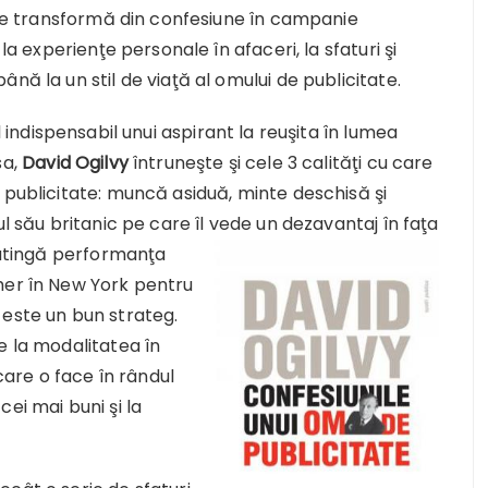
, se transformă din confesiune în campanie
la experienţe personale în afaceri, la sfaturi şi
nă la un stil de viaţă al omului de publicitate.
il indispensabil unui aspirant la reuşita în lumea
sa,
David Ogilvy
întruneşte şi cele 3 calităţi cu care
 publicitate: muncă asiduă, minte deschisă şi
l său britanic pe care îl
vede un dezavantaj în faţa
ă atingă performanţa
her în New York pentru
 este un bun strateg.
e la modalitatea în
 care o face în rândul
 cei mai buni şi la