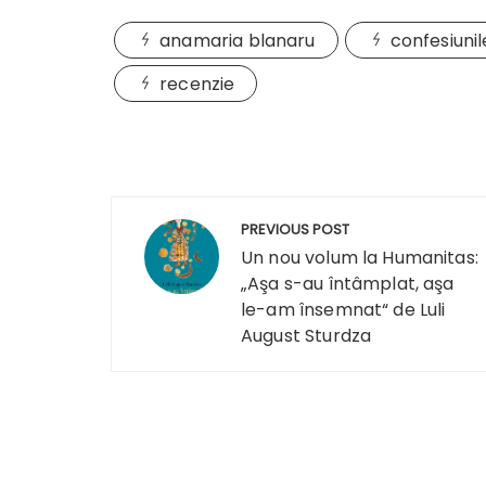
anamaria blanaru
confesiunil
recenzie
Navigare
PREVIOUS POST
în
Un nou volum la Humanitas:
„Aşa s-au întâmplat, aşa
articole
le-am însemnat“ de Luli
August Sturdza