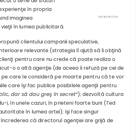
cât o serie de sfaturi
experienţe în propria
nind imaginea
vieţii în lumea publicitară.
ropună clientului campanii speculative,
terioare relevante (strategia îl ajută să îi obţină
clienţi pentru care nu crede că poate realiza o
ut-o o altă agenţie (de aceea îi refuză pe cei de
 pe care le consideră pe moarte pentru că te vor
ile care îşi fac publice posibilele agenţii pentru
blic, dar să dau greş în secret“
); dezvoltă cultura
u-i, în unele cazuri, în prieteni foarte buni (Ted
ritate în lumea artei); îşi face singur
a încrederea că directorul agenţiei are grijă de