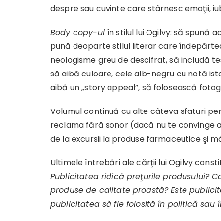
despre sau cuvinte care stârnesc emoţii, iub
Body copy-ul
în stilul lui Ogilvy: să spună
pună deoparte stilul literar care îndepărte
neologisme greu de descifrat, să includă te
să aibă culoare, cele alb-negru cu notă isto
aibă un „story appeal”, să folosească fotogr
Volumul continuă cu alte câteva sfaturi pen
reclama fără sonor (dacă nu te convinge a
de la excursii la produse farmaceutice şi m
Ultimele întrebări ale cărţii lui Ogilvy cons
Publicitatea ridică preţurile produsului? 
produse de calitate proastă? Este publici
publicitatea să fie folosită în politică sa