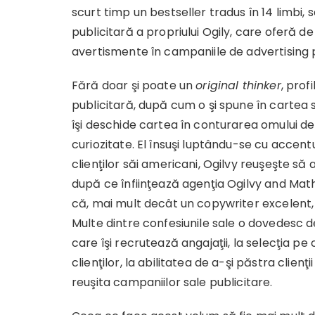
scurt timp un bestseller tradus în 14 limbi
publicitară a propriului Ogily, care oferă de 
avertismente în campaniile de advertising pâ
Fără doar şi poate un
original thinker
, prof
publicitară, după cum o şi spune în cartea 
îşi deschide cartea în conturarea omului de
curiozitate. El însuşi luptându-se cu accentu
clienţilor săi americani, Ogilvy reuşeşte s
după ce înfiinţează agenţia Ogilvy and Mat
că, mai mult decât un copywriter excelent,
Multe dintre confesiunile sale o dovedesc d
care îşi recrutează angajaţii, la selecţia pe
clienţilor, la abilitatea de a-şi păstra clienţii
reuşita campaniilor sale publicitare.