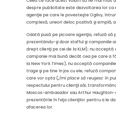
Ceea ce face acest volum să fie mai mult de
despre publicitate este dezvoltarea lor ca 
agenţie pe care le povesteşte Ogilvy, întru
complexă, uneori deloc pozitivă şi simplă, a 
Odată pusă pe picoare agenţia, refuză să p
prezentându-şi doar stafful şi campaniile an
drept clienţi pe cei de la KLM); nu acceptă 
campanie mai bună decât cea pe care a făc
la New York Times), nu acceptă companiile
trage şi pe tine în jos cu ele; refuză compani
care vor opta (
„Îmi place să reuşesc în pu
respectului pentru clienţii săi, transformând
Moscos-ambasador sau Arthur Haughton-auto
prezentările în faţa clienţilor pentru a le d
afacerea lor.