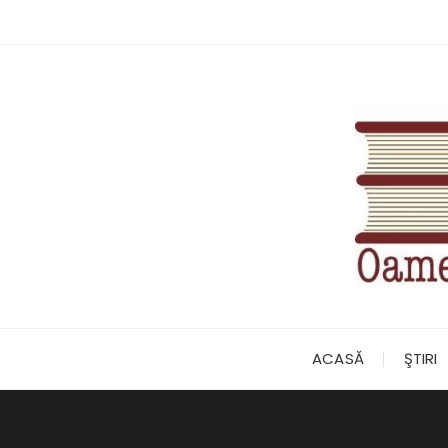
Skip
to
content
ACASĂ
ŞTIRI