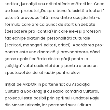
scriitori, jurnaliști sau critici și îndrumătorii lor. Ceea
ce face proiectul „Despre buna folosință a lecturii”
este să provoace întâlnirea dintre aceștia într-o
formulă care are ca punct de start un debate
(dezbatere pro-contra) în care elevi și profesori
fac echipe alături de personalități culturale
(scriitori, manageri, editori, critici). Abordarea pro-
contra este una dinamică și provocatoare, dând
șanse egale fiecăreia dintre părți pentru a
„câștiga” votul audienței dar și pentru a crea un
spectacol de idei atractiv pentru elevi.
Inițiat de ARDOR în parteneriat cu Asociația
Culturală BookMag și cu Radio România Cultural,
proiectul este posibil prin sprijinul Fundației Rațiu
din Marea Britanie, iar parteneri sunt Editura