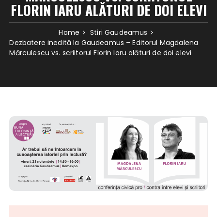
FLORIN IARU ALĂTURI DE DOI ELEVI
Home
Stiri Gaudeamus
Dezbatere inedită la Gaudeamus – Editorul Magdalena
Mărculescu vs. scriitorul Florin Iaru alături de doi elevi