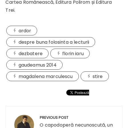
Cartea Românească, Editura Polirom și Editura
Trei.
ardor
despre buna folosinta a lecturii
dezbatere
florin iaru
gaudeamus 2014
magdalena marculescu
stire
Navigare
în
PREVIOUS POST
articole
O capodoperă necunoscută, un