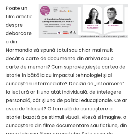
Poate un
film artistic
despre
debarcare
a din
Normandia să spună totul sau chiar mai mult
decât o carte de documente din arhiva sau o
carte de memorii? Cum supraviețuiește cartea de
istorie în bătălia cu impactul tehnologiei și al
cunoașterii intermediate? Decizia de „întoarcere”
la lectură ar fi una atât individuală, de înțelegere
personală, cât și una de politici educaționale. Ce ar
avea de înlocuit? O formulă de cunoaștere a
istoriei bazată pe stimuli vizuali, viteză și imagine, o
cunoaștere din filme documentare sau fictiune, din
reportaje sau filme pe youtube. Este ceva de