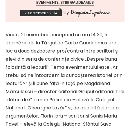
EVENIMENTE
STIRI GAUDEAMUS
Virginia Lupulescu
by
20 noiembrie 2014
Vineri, 21 noiembrie, începând cu ora 14:30, în
ceainăria de la Tărgul de Carte Gaudeamus are
loc a doua dezbatere pro/contra între scriitori și
elevi din seria de conferințe civice „Despre buna
folosință a lecturii”. Tema evenimentului este „Ar
trebui să ne întoarcem la cunoașterea istoriei prin
lectură?” și îi pune față-n față pe Magdalena
Mărculescu – director editorial Grupul editorial Trei
alături de Carmen Pălimariu – elevă la Colegiul
Național „Gheorghe Lazăr” și, de cealaltă parte a
argumentelor, Florin Iaru – scriitor și Sonia Maria
Pavel – elevă la Colegiul Național Sfântul Sava.