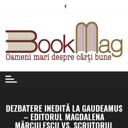
Skip
to
content
DEZBATERE INEDITĂ LA GAUDEAMUS
– EDITORUL MAGDALENA
MĂRCULESCU VS. SCRIITORUL