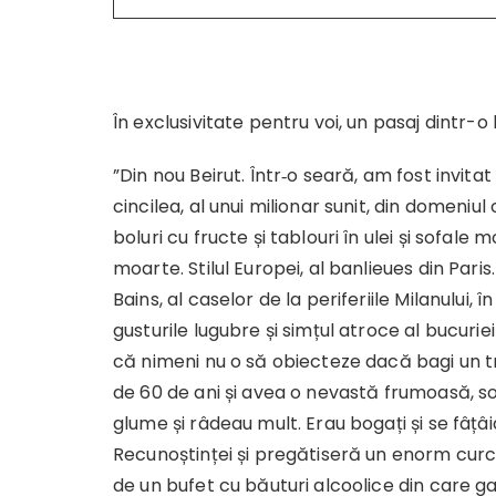
În exclusivitate pentru voi, un pasaj dintr-
”Din nou Beirut. Într‐o seară, am fost invitat
cincilea, al unui milionar sunit, din domeniul c
boluri cu fructe și tablouri în ulei și sofale 
moarte. Stilul Europei, al banlieues din Paris
Bains, al caselor de la periferiile Milanului, 
gusturile lugubre și simțul atroce al bucurie
că nimeni nu o să obiecteze dacă bagi un tr
de 60 de ani și avea o nevastă frumoasă, so
glume și râdeau mult. Erau bogați și se fâțâi
Recunoștinței și pregătiseră un enorm curc
de un bufet cu băuturi alcoolice din care ga