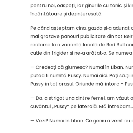
pentru noi, oaspeții, iar ginurile cu tonic și k
încântătoare și dezinteresată.
Pe când așteptam cina, gazda și‐a adunat oas
mai grozave panouri publicitare din tot Bei
reclame la o variantă locală de Red Bull car
cutie din frigider și ne‐a arătat‐o. Se numea
— Credeați că glumesc? Numai în Liban. Num
putea fi numită Pussy. Numai aici. Poți să‐ți
Pussy în tot orașul. Oriunde mă întorc – Pus
— Da, a strigat una dintre femei, am văzut
cuvântul „Pussy“ pe laterală. Mă întrebam
— Vezi? Numai în Liban. Ce geniu a venit cu