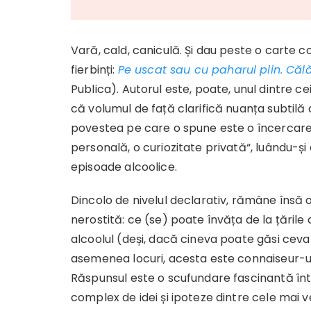
Vară, cald, caniculă. Și dau peste o carte coo
fierbinți:
Pe uscat sau cu paharul plin. Călă
Publica). Autorul este, poate, unul dintre c
că volumul de față clarifică nuanța subtilă 
povestea pe care o spune este o încercare 
personală, o curiozitate privată“, luându-și
episoade alcoolice.
Dincolo de nivelul declarativ, rămâne însă 
nerostită: ce (se) poate învăța de la țările 
alcoolul (deși, dacă cineva poate găsi ceva
asemenea locuri, acesta este connaiseur-
Răspunsul este o scufundare fascinantă în
complex de idei și ipoteze dintre cele mai 