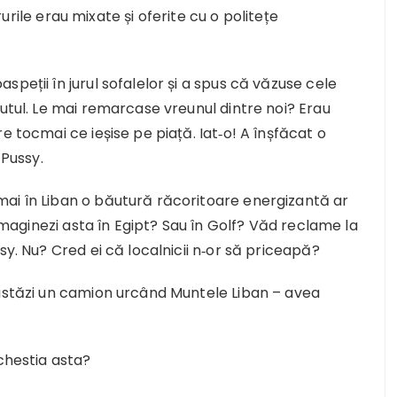
irurile erau mixate și oferite cu o politețe
peții în jurul sofalelor și a spus că văzuse cele
rutul. Le mai remarcase vreunul dintre noi? Erau
e tocmai ce ieșise pe piață. Iat‐o! A înșfăcat o
 Pussy.
ai în Liban o băutură răcoritoare energizantă ar
 imaginezi asta în Egipt? Sau în Golf? Văd reclame la
sy. Nu? Cred ei că localnicii n‐or să priceapă?
 astăzi un camion urcând Muntele Liban – avea
…
 chestia asta?