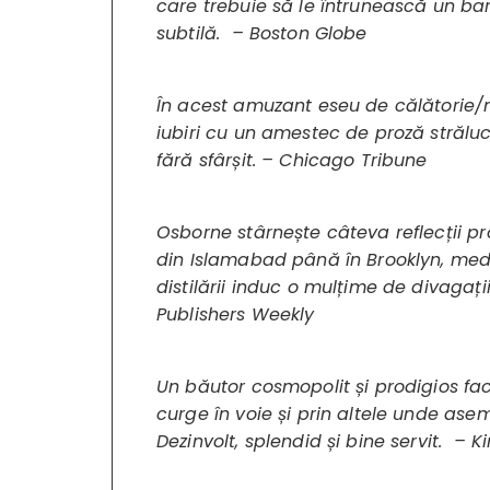
care trebuie să le întrunească un ba
subtilă. – Boston Globe
În acest amuzant eseu de călătorie
iubiri cu un amestec de proză străluc
fără sfârșit. – Chicago Tribune
Osborne stârnește câteva reflecții p
din Islamabad până în Brooklyn, medit
distilării induc o mulțime de divagați
Publishers Weekly
Un băutor cosmopolit și prodigios face
curge în voie și prin altele unde asem
Dezinvolt, splendid și bine servit. – K