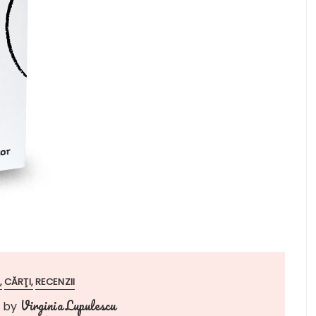
CĂRŢI
RECENZII
Virginia Lupulescu
by