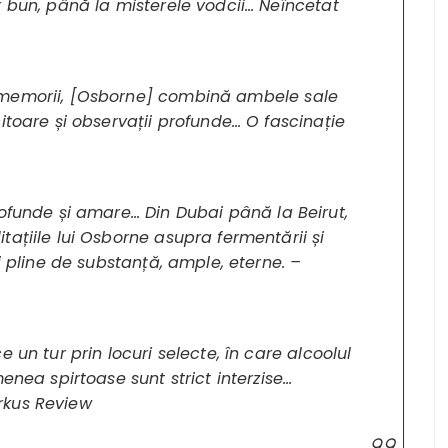
r bun, până la misterele vodcii… Neîncetat
/memorii, [Osborne] combină ambele sale
itoare și observații profunde… O fascinație
rofunde și amare… Din Dubai până la Beirut,
ațiile lui Osborne asupra fermentării și
i pline de substanță, ample, eterne. –
 un tur prin locuri selecte, în care alcoolul
enea spirtoase sunt strict interzise…
irkus Review