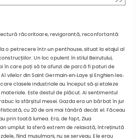
o lectură răcoritoare, revigorantă, reconfortantă:
 la o petrecere într‐un penthouse, situat la etajul al
onstrucțiilor. Un loc opulent în stilul Beirutului,
moi în care poți să te afunzi de parcă fi paturi de
. Al vilelor din Saint Germain‐en‐Laye și Enghien‐les‐
în care clasele industriale au început să‐și etaleze
i materiale. Este destul de plăcut. Ai sentimentul
abuc la sfârșitul mesei. Gazda era un bărbat în jur
fisticată, cu 20 de ani mai tânără decât el. Făceau
au prin toată lumea. Era, de fapt, Ziua
an umplut la sferă extrem de relaxată, întreținută
zdele, fiind musulmani, nu se serveau. Ele erau