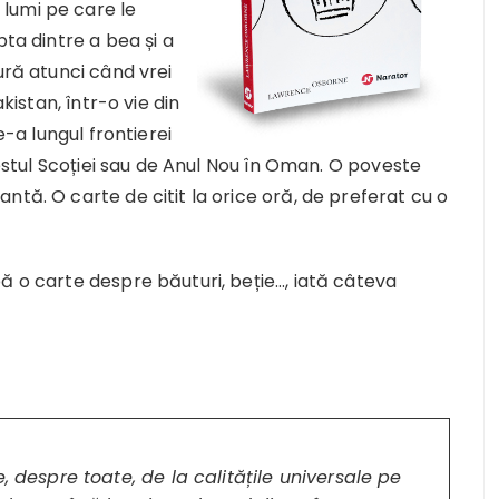
lumi pe care le
pta dintre a bea și a
ură atunci când vrei
kistan, într-o vie din
e-a lungul frontierei
n estul Scoției sau de Anul Nou în Oman. O poveste
ntă. O carte de citit la orice oră, de preferat cu o
ă o carte despre băuturi, beție…, iată câteva
, despre toate, de la calitățile universale pe