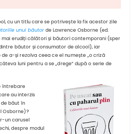
l, cu un titlu care se potrivește la fix acestor zile
toriile unui băutor
de Lawrence Osborne (ed.
ei mai erudiți călători și băutori contemporani (sper
dintre băutor și consumator de alcool), iar
de a-și rezolva ceea ce el numește „o criză
 câteva luni pentru a se „drege“ după o serie de
o întrebare
care au interzis
 de băut în
ul Osborne)?
tr-un carusel
vechi, despre modul