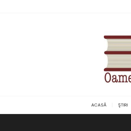
Skip
to
content
ACASĂ
ŞTIRI