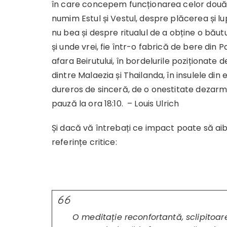
în care concepem funcționarea celor două 
numim Estul și Vestul, despre plăcerea și lu
nu bea și despre ritualul de a obține o băut
și unde vrei, fie într-o fabrică de bere din Pa
afara Beirutului, în bordelurile poziționate d
dintre Malaezia și Thailanda, în insulele di
dureros de sinceră, de o onestitate dezarma
pauză la ora 18:10. – Louis Ulrich
Și dacă vă întrebați ce impact poate să aib
referințe critice:
O meditație reconfortantă, sclipitoare