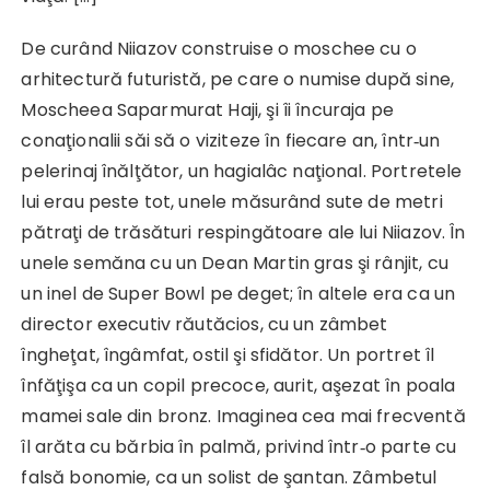
De curând Niiazov construise o moschee cu o
arhitectură futuristă, pe care o numise după sine,
Moscheea Saparmurat Haji, şi îi încuraja pe
conaţionalii săi să o viziteze în fiecare an, într‑un
pelerinaj înălţător, un hagialâc naţional. Portretele
lui erau peste tot, unele măsurând sute de metri
pătraţi de trăsături respingătoare ale lui Niiazov. În
unele semăna cu un Dean Martin gras şi rânjit, cu
un inel de Super Bowl pe deget; în altele era ca un
director executiv răutăcios, cu un zâmbet
îngheţat, îngâmfat, ostil şi sfidător. Un portret îl
înfăţişa ca un copil precoce, aurit, aşezat în poala
mamei sale din bronz. Imaginea cea mai frecventă
îl arăta cu bărbia în palmă, privind într‑o parte cu
falsă bonomie, ca un solist de şantan. Zâmbetul