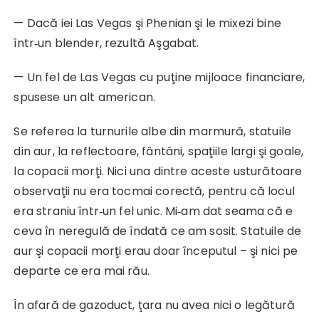
— Dacă iei Las Vegas şi Phenian şi le mixezi bine
într‑un blender, rezultă Aşgabat.
— Un fel de Las Vegas cu puţine mijloace financiare,
spusese un alt american.
Se referea la turnurile albe din marmură, statuile
din aur, la reflectoare, fântâni, spaţiile largi şi goale,
la copacii morţi. Nici una dintre aceste usturătoare
observaţii nu era tocmai corectă, pentru că locul
era straniu într‑un fel unic. Mi‑am dat seama că e
ceva în neregulă de îndată ce am sosit. Statuile de
aur şi copacii morţi erau doar începutul – şi nici pe
departe ce era mai rău.
În afară de gazoduct, ţara nu avea nici o legătură