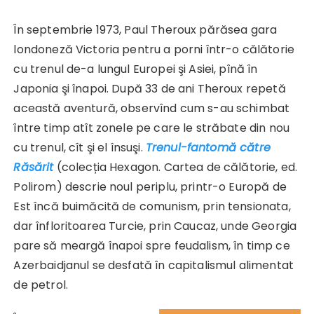
În septembrie 1973, Paul Theroux părăsea gara
londoneză Victoria pentru a porni într-o călătorie
cu trenul de-a lungul Europei şi Asiei, pînă în
Japonia şi înapoi. După 33 de ani Theroux repetă
această aventură, observînd cum s-au schimbat
între timp atît zonele pe care le străbate din nou
cu trenul, cît şi el însuşi.
Trenul-fantomă către
Răsărit
(colecția Hexagon. Cartea de călătorie, ed.
Polirom) descrie noul periplu, printr-o Europă de
Est încă buimăcită de comunism, prin tensionata,
dar înfloritoarea Turcie, prin Caucaz, unde Georgia
pare să meargă înapoi spre feudalism, în timp ce
Azerbaidjanul se desfată în capitalismul alimentat
de petrol.