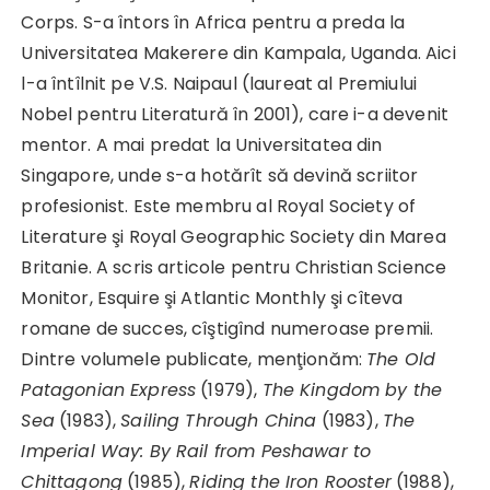
Corps. S-a întors în Africa pentru a preda la
Universitatea Makerere din Kampala, Uganda. Aici
l-a întîlnit pe V.S. Naipaul (laureat al Premiului
Nobel pentru Literatură în 2001), care i-a devenit
mentor. A mai predat la Universitatea din
Singapore, unde s-a hotărît să devină scriitor
profesionist. Este membru al Royal Society of
Literature şi Royal Geographic Society din Marea
Britanie. A scris articole pentru Christian Science
Monitor, Esquire şi Atlantic Monthly şi cîteva
romane de succes, cîştigînd numeroase premii.
Dintre volumele publicate, menţionăm:
The Old
Patagonian Express
(1979),
The Kingdom by the
Sea
(1983),
Sailing Through China
(1983),
The
Imperial Way: By Rail from Peshawar to
Chittagong
(1985),
Riding the Iron Rooster
(1988),