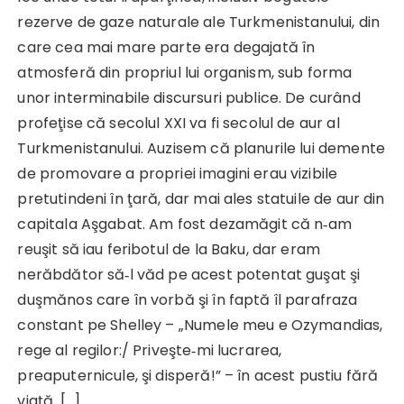
rezerve de gaze naturale ale Turkmenistanului, din
care cea mai mare parte era degajată în
atmosferă din propriul lui organism, sub forma
unor interminabile discursuri publice. De curând
profeţise că secolul XXI va fi secolul de aur al
Turkmenistanului. Auzisem că planurile lui demente
de promovare a propriei imagini erau vizibile
pretutindeni în ţară, dar mai ales statuile de aur din
capitala Aşgabat. Am fost dezamăgit că n‑am
reuşit să iau feribotul de la Baku, dar eram
nerăbdător să‑l văd pe acest potentat guşat şi
duşmănos care în vorbă şi în faptă îl parafraza
constant pe Shelley – „Numele meu e Ozymandias,
rege al regilor:/ Priveşte‑mi lucrarea,
preaputernicule, şi disperă!” – în acest pustiu fără
viaţă. […]