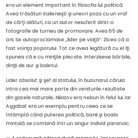
era un element important în filosofia lui politică.
Avea trăsături italieneşti şi uneori poza cu un vraf
de cărţi alături, ca un autor nesuferit dintr‑o
fotografie de turneu de promovare. Avea 65 de
ani. Se autoproclamase „lider pe viaţă”. Zicea că a
fost voinţa poporului. Tot ce avea legătură cu el îţi
spunea că e cu minţile plecate. Interzisese bărbile,
dinţii de aur şi baletul.
Lider absolut şi şef al statului, în buzunarul căruia
intra cea mai mare parte din veniturile rezultate
din gazele naturale, Niiazov era nebun în felul lui, iar
Aşgabat era un exemplu pentru ceea ce se
întâmplă când puterea politică, banii şi boala
mintală se combină într‑un singur individ paranoic.