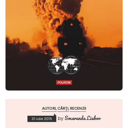
AUTORI
CĂRŢI
RECENZII
Smaranda Liubov
by
31 iulie 2015