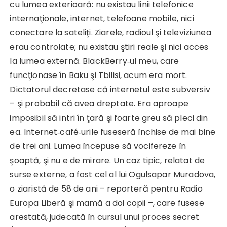
cu lumea exterioară: nu existau linii telefonice
internaţionale, internet, telefoane mobile, nici
conectare la sateliţi. Ziarele, radioul şi televiziunea
erau controlate; nu existau ştiri reale şi nici acces
la lumea externă. BlackBerry‑ul meu, care
funcţionase în Baku şi Tbilisi, acum era mort.
Dictatorul decretase că internetul este subversiv
– şi probabil că avea dreptate. Era aproape
imposibil să intri în ţară şi foarte greu să pleci din
ea. Internet‑café‑urile fuseseră închise de mai bine
de trei ani. Lumea începuse să vocifereze în
şoaptă, şi nu e de mirare. Un caz tipic, relatat de
surse externe, a fost cel al lui Ogulsapar Muradova,
o ziaristă de 58 de ani – reporteră pentru Radio
Europa Liberă şi mamă a doi copii –, care fusese
arestată, judecată în cursul unui proces secret