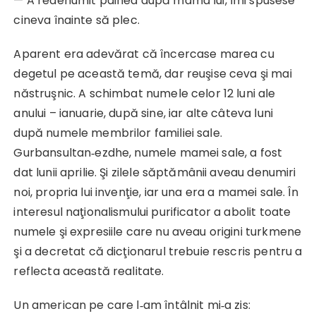
— A redenumit pâinea după mama lui, îmi spusese
cineva înainte să plec.
Aparent era adevărat că încercase marea cu
degetul pe această temă, dar reuşise ceva şi mai
năstruşnic. A schimbat numele celor 12 luni ale
anului – ianuarie, după sine, iar alte câteva luni
după numele membrilor familiei sale.
Gurbansultan‑ezdhe, numele mamei sale, a fost
dat lunii aprilie. Şi zilele săptămânii aveau denumiri
noi, propria lui invenţie, iar una era a mamei sale. În
interesul naţionalismului purificator a abolit toate
numele şi expresiile care nu aveau origini turkmene
şi a decretat că dicţionarul trebuie rescris pentru a
reflecta această realitate.
Un american pe care l‑am întâlnit mi‑a zis: