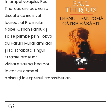
În timpul voiajului, Paul
Theroux are ocazia să
discute cu incisivul
laureat al Premiului
Nobel Orhan Pamuk şi
să se plimbe prin Tokyo
cu Haruki Murakami, dar
şi să străbată singur
străzile oraşelor
vizitate sau să bea cot
la cot cu oameni
obişnuiţi în expresul transsiberian.