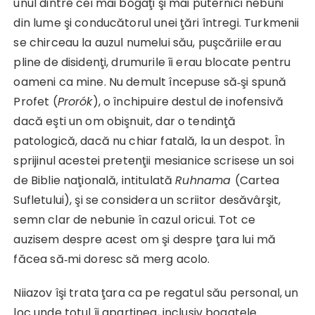
unul dintre cei mai bogaţi şi mai puternici nebuni
din lume şi conducătorul unei ţări întregi. Turkmenii
se chirceau la auzul numelui său, puşcăriile erau
pline de disidenţi, drumurile îi erau blocate pentru
oameni ca mine. Nu demult începuse să‑şi spună
Profet (
Prorók
), o închipuire destul de inofensivă
dacă eşti un om obişnuit, dar o tendinţă
patologică, dacă nu chiar fatală, la un despot. În
sprijinul acestei pretenţii mesianice scrisese un soi
de Biblie naţională, intitulată
Ruhnama
(Cartea
Sufletului), şi se considera un scriitor desăvârşit,
semn clar de nebunie în cazul oricui. Tot ce
auzisem despre acest om şi despre ţara lui mă
făcea să‑mi doresc să merg acolo.
Niiazov îşi trata ţara ca pe regatul său personal, un
loc unde totul îi aparţinea, inclusiv bogatele