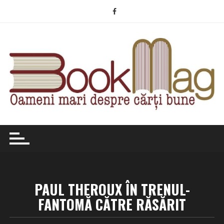
Skip
to
content
PAUL THEROUX ÎN TRENUL-
FANTOMĂ CĂTRE RĂSĂRIT