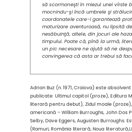
să scormoneşti în miezul unei vîrste b
mocnindu-şi încă umbrele şi strălucir
coordonatele care-i garantează prot
maturizare aventuroasă, nu lipsită de 
nesăbuinţă, altele, din jocuri ale ha
timpului. Poate că, pînă la urmă, lit
un pic necesare ne ajută să ne despă
convingerea că asta ar trebui să fac
Adrian Buz (n. 1971, Craiova) este absolvent 
publicate: Ultimul capitol (proze), Editura 
literară pentru debut), Zidul moale (proze)
americană – William Burroughs, John Dos Pa
Selby, Dave Eggers, Augusten Burroughs. Est
(Ramuri, România literară, Noua literatură,Li