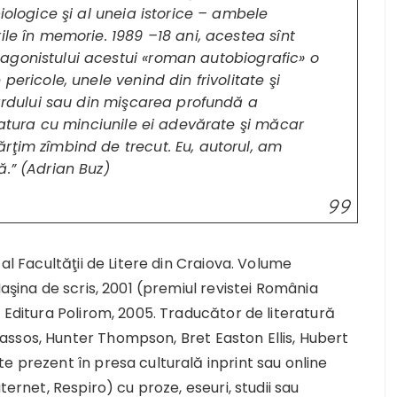
iologice şi al uneia istorice – ambele
ile în memorie. 1989 –18 ani, acestea sînt
agonistului acestui «roman autobiografic» o
pericole, unele venind din frivolitate şi
zardului sau din mişcarea profundă a
eratura cu minciunile ei adevărate şi măcar
rţim zîmbind de trecut. Eu, autorul, am
ă.” (Adrian Buz)
al Facultăţii de Litere din Craiova. Volume
Maşina de scris, 2001 (premiul revistei România
, Editura Polirom, 2005. Traducător de literatură
ssos, Hunter Thompson, Bret Easton Ellis, Hubert
e prezent în presa culturală inprint sau online
ternet, Respiro) cu proze, eseuri, studii sau