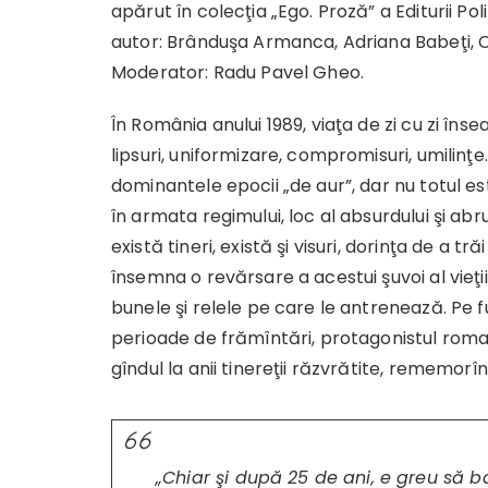
apărut în colecţia „Ego. Proză” a Editurii Polir
autor: Brânduşa Armanca, Adriana Babeţi, Cr
Moderator: Radu Pavel Gheo.
În România anului 1989, viaţa de zi cu zi îns
lipsuri, uniformizare, compromisuri, umilinţe. 
dominantele epocii „de aur”, dar nu totul este
în armata regimului, loc al absurdului şi abru
există tineri, există şi visuri, dorinţa de a tră
însemna o revărsare a acestui şuvoi al vieţi
bunele şi relele pe care le antrenează. Pe f
perioade de frămîntări, protagonistul roma
gîndul la anii tinereţii răzvrătite, rememor
„Chiar şi după 25 de ani, e greu să ba