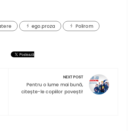
atere
ego.proza
Polirom
NEXT POST
Pentru o lume mai bună,
citește-le copiilor povești!