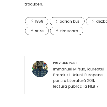
traduceri.
1989
adrian buz
dezb
stire
timisoara
Navigare
PREVIOUS POST
în
Immanuel Mifsud, laureatul
Premiului Uniunii Europene
articole
pentru Literatură 2011,
lectură publică la FILB 7