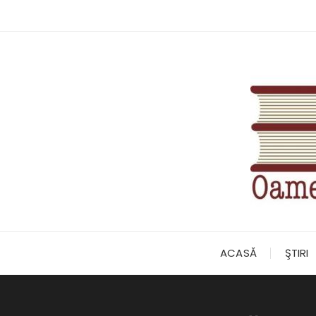
Skip
to
content
ACASĂ
ŞTIRI