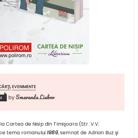
CĂRŢI
EVENIMENTE
Smaranda Liubov
by
14
ria Cartea de Nisip din Timişoara (Str. V.V.
e pe tema romanului
1989
, semnat de Adrian Buz şi