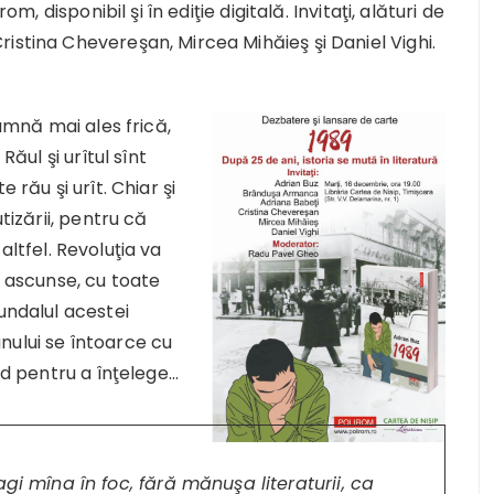
om, disponibil şi în ediţie digitală. Invitaţi, alături de
istina Chevereşan, Mircea Mihăieş şi Daniel Vighi.
eamnă mai ales frică,
Răul şi urîtul sînt
 rău şi urît. Chiar şi
tizării, pentru că
i altfel. Revoluţia va
i ascunse, cu toate
undalul acestei
nului se întoarce cu
înd pentru a înţelege…
gi mîna în foc, fără mănuşa literaturii, ca