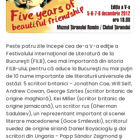
Peste patru zile începe cea de-a V-a ediţie a
Festivalului Internaţional de Literatură de la
Bucureşti (FILB), cea mai importantă din istoria
FILB-ului, pentru că aduce la Bucureşti nu mai puţin
de 10 nume importante ale literaturii universale de
astăzi: 5 scriitori britanici – Jonathan Coe, Will Self,
Andrew Cowan, George Szirtes (scriitor britanic de
origine maghiară), Kei Miller (scriitor britanic de
origine jamaicană), un scriitor rus (Gherman
Sadulaev), un reprezentant important al scenei
literare macedonene (Goce Smilevski), scriitorul
suedez de origine siriană Daniel Boyacioglu şi doi
scriitori din Ungaria – Papp Sándor Zsigmond şi