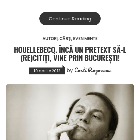
Continue Reading
AUTORI
CĂRŢI
EVENIMENTE
HOUELLEBECQ. ÎNCĂ UN PRETEXT SĂ-L
(RE)CITIŢI, VINE PRIN BUCUREŞTI!
Costi Rogozanu
by
10 aprilie 2012