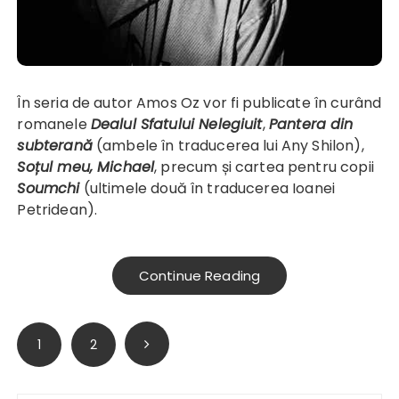
În seria de autor Amos Oz vor fi publicate în curând
romanele
Dealul Sfatului Nelegiuit
,
Pantera din
subterană
(ambele în traducerea lui Any Shilon),
Soțul meu, Michael
, precum și cartea pentru copii
Soumchi
(ultimele două în traducerea Ioanei
Petridean).
Continue Reading
Paginație
1
2
articole