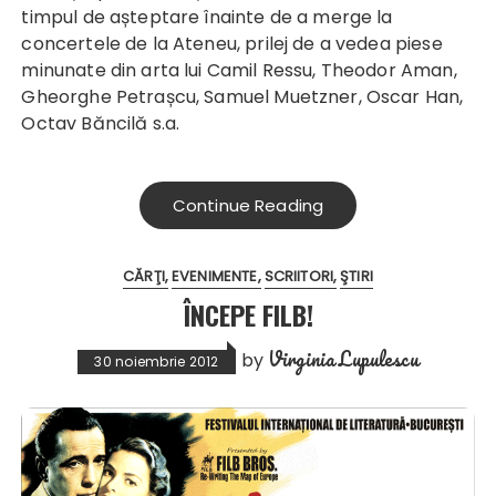
timpul de așteptare înainte de a merge la
concertele de la Ateneu, prilej de a vedea piese
minunate din arta lui Camil Ressu, Theodor Aman,
Gheorghe Petrașcu, Samuel Muetzner, Oscar Han,
Octav Băncilă s.a.
Continue Reading
CĂRŢI
EVENIMENTE
SCRIITORI
ŞTIRI
ÎNCEPE FILB!
Virginia Lupulescu
by
30 noiembrie 2012