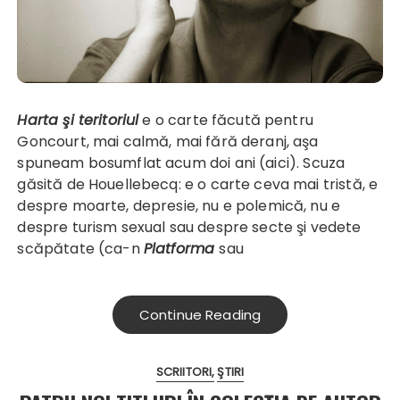
Harta şi teritoriul
e o carte făcută pentru
Goncourt, mai calmă, mai fără deranj, aşa
spuneam bosumflat acum doi ani (
aici
). Scuza
găsită de Houellebecq: e o carte ceva mai tristă, e
despre moarte, depresie, nu e polemică, nu e
despre turism sexual sau despre secte şi vedete
scăpătate (ca-n
Platforma
sau
Continue Reading
SCRIITORI
ŞTIRI