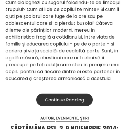
Cum dialoghezi cu sugarul folosindu-te de limbajul
trupului? Cum afli de ce copilul te minte? Și cum îl
ajuți pe școlarul care fuge de la ore sau pe
adolescentul care și-a pierdut busola? Câteva
dileme ale părinților moderni, mereu în
echilibristica fragilă a cotidianului, între viața de
familie și educarea copilului – pe de o parte – și
cariera și viața socială, de cealaltă parte. Sunt, în
egală măsură, chestiuni care ar trebui să îi
preocupe pe toți adulții care stau în preajma unui
copil, pentru că fiecare dintre ei este partener în
educarea și creșterea armonioasă a acestuia.
Continue Reading
AUTORI
EVENIMENTE
ŞTIRI
SĂPTĂMÂNA PSI, 3-9 NOIEMBRIE 2014: