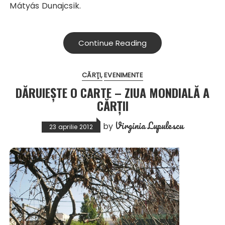
Mátyás Dunajcsik.
Continue Reading
CĂRŢI
EVENIMENTE
DĂRUIEȘTE O CARTE – ZIUA MONDIALĂ A
CĂRȚII
Virginia Lupulescu
by
23 aprilie 2012