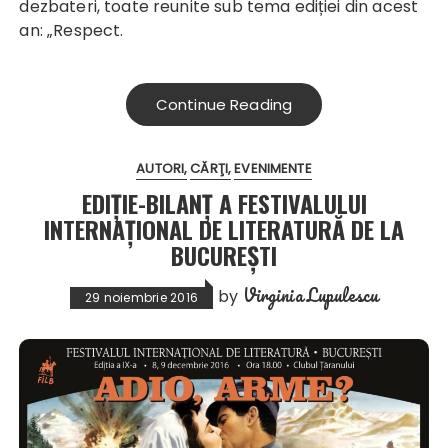
dezbateri, toate reunite sub tema ediției din acest
an: „Respect.
Continue Reading
AUTORI
CĂRŢI
EVENIMENTE
EDIȚIE-BILANȚ A FESTIVALULUI
INTERNAȚIONAL DE LITERATURĂ DE LA
BUCUREȘTI
Virginia Lupulescu
by
29 noiembrie 2016