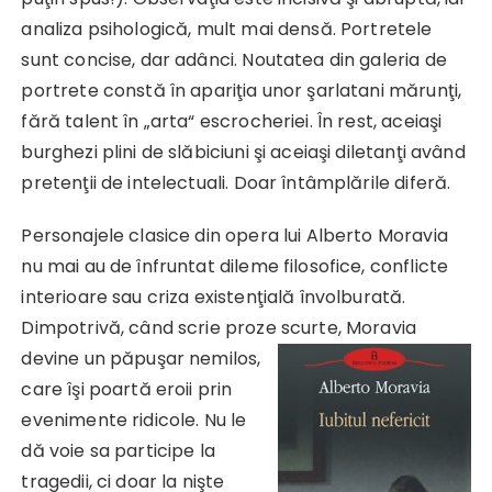
analiza psihologică, mult mai densă. Portretele
sunt concise, dar adânci. Noutatea din galeria de
portrete constă în apariţia unor şarlatani mărunţi,
fără talent în „arta“ escrocheriei. În rest, aceiaşi
burghezi plini de slăbiciuni şi aceiaşi diletanţi având
pretenţii de intelectuali. Doar întâmplările diferă.
Personajele clasice din opera lui Alberto Moravia
nu mai au de înfruntat dileme filosofice, conflicte
interioare sau criza existenţială învolburată.
Dimpotrivă, când scrie proze scurte,
Moravia
devine un păpuşar nemilos,
care îşi poartă eroii prin
evenimente ridicole. Nu le
dă voie sa participe la
tragedii, ci doar la nişte