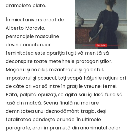
dramolete plate.
În micul univers creat de
Alberto Moravia,
personajele masculine
devin caricaturi, iar
feminitatea este apariţia fugitivă menită să
deconspire toate metehnele protagoniştilor.
Moşierul şi nobilul, mizantropul şi galantul,
impostorul şi posacul, toţi scapă hăţurile raţiunii ori
de câte ori vor să intre în graţiile vreunei femei.
Ezită, palpită epuizaţi, se agită sau îşi lasă furia să
iasă din matcă. Scena finală nu mai are
demnitatea unui deznodământ tragic, deşi
fatalitatea pândeşte oriunde. În ultimele
paragrafe, eroii împrumută din anonimatul celor