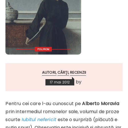
AUTORI
CĂRŢI
RECENZII
by
17 mai 2012
Pentru cei care l-au cunoscut pe
Alberto Moravia
prin intermediul romanelor sale, volumul de proze
scurte
Iubitul nefericit
este o surpriză (plăcută e
puţin spus!). Observaţia este incisivă şi abruptă, iar