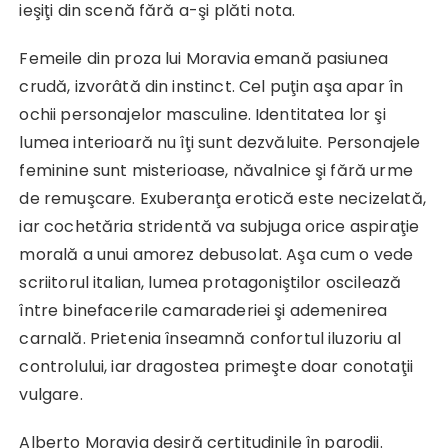
ieşiţi din scenă fără a-şi plăti nota.
Femeile din proza lui Moravia emană pasiunea
crudă, izvorâtă din instinct. Cel puţin aşa apar în
ochii personajelor masculine. Identitatea lor şi
lumea interioară nu îţi sunt dezvăluite. Personajele
feminine sunt misterioase, năvalnice şi fără urme
de remuşcare. Exuberanţa erotică este necizelată,
iar cochetăria stridentă va subjuga orice aspiraţie
morală a unui amorez debusolat. Aşa cum o vede
scriitorul italian, lumea protagoniştilor oscilează
între binefacerile camaraderiei şi ademenirea
carnală. Prietenia înseamnă confortul iluzoriu al
controlului, iar dragostea primeşte doar conotaţii
vulgare.
Alberto Moravia deşiră certitudinile în parodii.