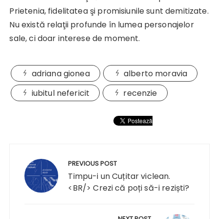
Prietenia, fidelitatea şi promisiunile sunt demitizate.
Nu există relaţii profunde în lumea personajelor
sale, ci doar interese de moment.
adriana gionea
alberto moravia
iubitul nefericit
recenzie
Navigare
în
PREVIOUS POST
articole
Timpu-i un Cuțitar viclean.
<BR/> Crezi că poți să-i reziști?
NEXT POST