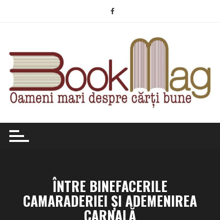
Skip
to
content
ÎNTRE BINEFACERILE
CAMARADERIEI ŞI ADEMENIREA
CARNALĂ