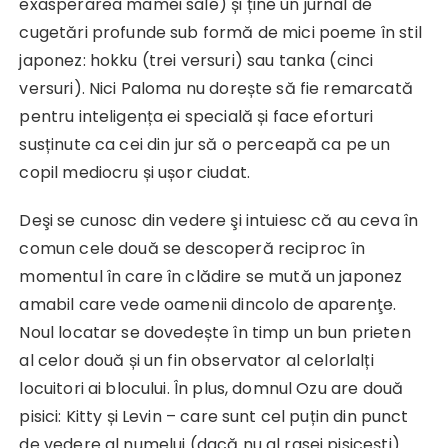
exasperarea mamei sale) și ține un jurnal de
cugetări profunde sub formă de mici poeme în stil
japonez: hokku (trei versuri) sau tanka (cinci
versuri). Nici Paloma nu dorește să fie remarcată
pentru inteligența ei specială și face eforturi
susținute ca cei din jur să o perceapă ca pe un
copil mediocru și ușor ciudat.
Deşi se cunosc din vedere şi intuiesc că au ceva în
comun cele două se descoperă reciproc în
momentul în care în clădire se mută un japonez
amabil care vede oamenii dincolo de aparenţe.
Noul locatar se dovedește în timp un bun prieten
al celor două și un fin observator al celorlalți
locuitori ai blocului. În plus, domnul Ozu are două
pisici: Kitty și Levin – care sunt cel puțin din punct
de vedere al numelui (dacă nu al rasei pisicești)