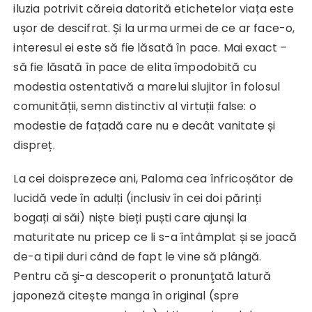
iluzia potrivit căreia datorită etichetelor viața este
ușor de descifrat. Și la urma urmei de ce ar face-o,
interesul ei este să fie lăsată în pace. Mai exact –
să fie lăsată în pace de elita împodobită cu
modestia ostentativă a marelui slujitor în folosul
comunității, semn distinctiv al virtuții false: o
modestie de fațadă care nu e decât vanitate și
dispreț.
La cei doisprezece ani, Paloma cea înfricoșător de
lucidă vede în adulți (inclusiv în cei doi părinți
bogați ai săi) niște bieți puști care ajunși la
maturitate nu pricep ce li s-a întâmplat și se joacă
de-a tipii duri când de fapt le vine să plângă.
Pentru că şi-a descoperit o pronunţată latură
japoneză citește manga în original (spre