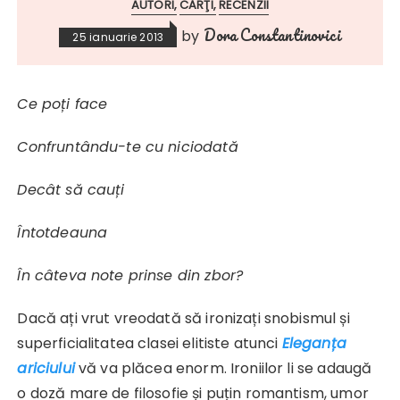
AUTORI
CĂRŢI
RECENZII
Dora Constantinovici
by
25 ianuarie 2013
Ce poți face
Confruntându-te cu niciodată
Decât să cauți
Întotdeauna
În câteva note prinse din zbor?
Dacă ați vrut vreodată să ironizați snobismul și
superficialitatea clasei elitiste atunci
Eleganța
ariciului
vă va plăcea enorm. Ironiilor li se adaugă
o doză mare de filosofie și puțin romantism, umor