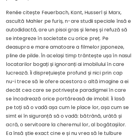
Renée citește Feuerbach, Kant, Husserl și Marx,
ascultă Mahler pe furiș, n-are studii speciale însă e
autodidactă, are un pisoi gras și leneș și refuză să
se integreze în societate cu orice preț. Pe
deasupra e mare amatoare a filmelor japoneze,
pline de pilde. În același timp trântește ușa în nasul
locatarilor bogați și ignoranți ai imobilului în care
lucrează. Îi disprețuiește profund și nici prin cap
nu-i trece să le ofere acestora o altă imagine a ei
decât cea care se potrivește paradigmei în care
se încadrează orice portăreasă de imobil. Îi lasă
pe toți să o vadă așa cum le place lor, așa cum se
simt ei în siguranță să o vadă: bătrână, urâtă și
acră, o servitoare la cheremul lor, al bogătașilor.
Ea însă știe exact cine e și nu vrea să le tulbure