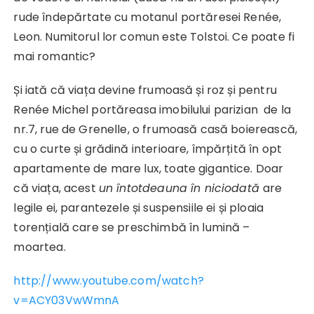
rude îndepărtate cu motanul portăresei Renée,
Leon. Numitorul lor comun este Tolstoi. Ce poate fi
mai romantic?
Și iată că viața devine frumoasă și roz și pentru
Renée Michel portăreasa imobilului parizian de la
nr.7, rue de Grenelle, o frumoasă casă boierească,
cu o curte și grădină interioare, împărțită în opt
apartamente de mare lux, toate gigantice. Doar
că viața, acest
un întotdeauna în niciodată
are
legile ei, parantezele și suspensiile ei și ploaia
torențială care se preschimbă în lumină –
moartea.
http://www.youtube.com/watch?
v=ACY03VwWmnA