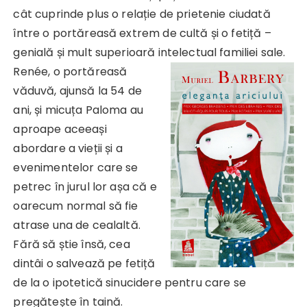
cât cuprinde plus o relație de prietenie ciudată
între o portăreasă extrem de cultă și o fetiță –
genială și mult superioară intelectual familiei sale.
Renée, o
portăreasă
văduvă, ajunsă la 54 de
ani, și micuța Paloma au
aproape aceeași
abordare a vieții și a
evenimentelor care se
petrec în jurul lor așa că e
oarecum normal să fie
atrase una de cealaltă.
Fără să știe însă, cea
dintâi o salvează pe fetiță
de la o ipotetică sinucidere pentru care se
pregătește în taină.