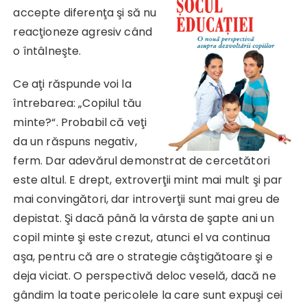
accepte diferenţa şi să nu
reacţioneze agresiv când
o întâlneşte.
Ce aţi răspunde voi la
întrebarea: „Copilul tău
minte?“. Probabil că veţi
da un răspuns negativ,
ferm. Dar adevărul demonstrat de cercetători
este altul. E drept, extroverţii mint mai mult şi par
mai convingători, dar introverţii sunt mai greu de
depistat. Şi dacă până la vârsta de şapte ani un
copil minte şi este crezut, atunci el va continua
aşa, pentru că are o strategie câştigătoare şi e
deja viciat. O perspectivă deloc veselă, dacă ne
gândim la toate pericolele la care sunt expuşi cei