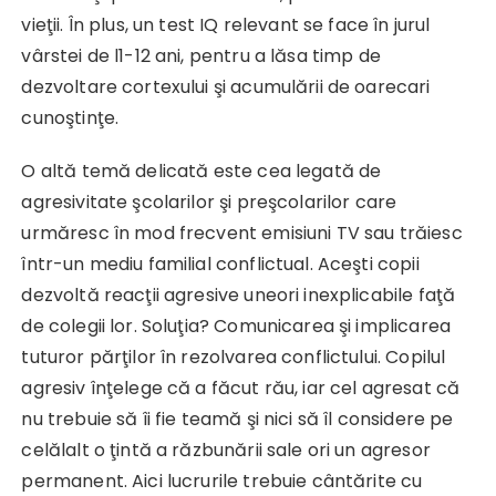
vieţii. În plus, un test IQ relevant se face în jurul
vârstei de l1-12 ani, pentru a lăsa timp de
dezvoltare cortexului şi acumulării de oarecari
cunoştinţe.
O altă temă delicată este cea legată de
agresivitate şcolarilor şi preşcolarilor care
urmăresc în mod frecvent emisiuni TV sau trăiesc
într-un mediu familial conflictual. Aceşti copii
dezvoltă reacţii agresive uneori inexplicabile faţă
de colegii lor. Soluţia? Comunicarea şi implicarea
tuturor părţilor în rezolvarea conflictului. Copilul
agresiv înţelege că a făcut rău, iar cel agresat că
nu trebuie să îi fie teamă şi nici să îl considere pe
celălalt o ţintă a răzbunării sale ori un agresor
permanent. Aici lucrurile trebuie cântărite cu