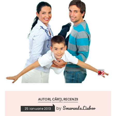
AUTORI
CĂRŢI
RECENZII
Smaranda Liubov
by
25 ianuarie 2013