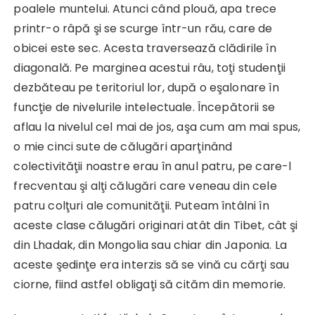
poalele muntelui. Atunci când plouă, apa trece
printr-o râpă şi se scurge într-un rău, care de
obicei este sec. Acesta traversează clădirile în
diagonală. Pe marginea acestui râu, toţi studenţii
dezbăteau pe teritoriul lor, după o eşalonare în
funcţie de nivelurile intelectuale. Începătorii se
aflau la nivelul cel mai de jos, aşa cum am mai spus,
o mie cinci sute de călugări aparţinând
colectivităţii noastre erau în anul patru, pe care-l
frecventau şi alţi călugări care veneau din cele
patru colţuri ale comunităţii. Puteam întâlni în
aceste clase călugări originari atât din Tibet, cât şi
din Lhadak, din Mongolia sau chiar din Japonia. La
aceste şedinţe era interzis să se vină cu cărţi sau
ciorne, fiind astfel obligaţi să cităm din memorie.