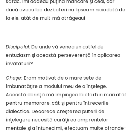
sărac, îmi dădeau puţină mâncare şi ceai, dar
dacă aveau loc dezbateri nu lipseam niciodată de
la ele, atât de mult mă atrăgeau!
Discipolul:
De unde vă venea un astfel de
entuziasm şi această perseverenţă în aplicarea
învățăturii?
Gheșe:
Eram motivat de o mare sete de
îmbunătăţire a modului meu de a înţelege.
Această dorinţă mă împingea la eforturi mari atât
pentru memorare, cât şi pentru întrecerile
dialectice. Deoarece creşterea puterii de
înţelegere necesită curăţirea amprentelor
mentale şi a întunecimii, efectuam multe ofrande-