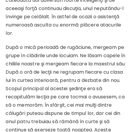
câteodată doi adversari foarte inteligenţi şi de
aceeaşi forţă continuau discuţia, unul neputându-l
învinge pe celălalt. În astfel de ocazii o asistenţă
numeroasă asculta cu enormă plăcere atacurile
lor.
După o mică perioadă de rugăciune, mergeam pe
grupe în clădirile unde locuiam. Ne lăsam capele în
chiliile noastre şi mergeam fiecare la maestrul său.
După o oră de lecţii ne regrupam fiecare cu clasa
lui în curtea interioară, pentru a dezbate din nou.
Scopul principal al acestei şedinţe era să
recapitulăm lecţia pe care tocmai o avusesem, ca
să o memorăm. În sfârşit, cei mai mulţi dintre
călugări puteau dispune de timpul lor, dar cei din
anul patru trebuiau să rămână în curte şi să
continue să exerseze toată noaptea. Aceste