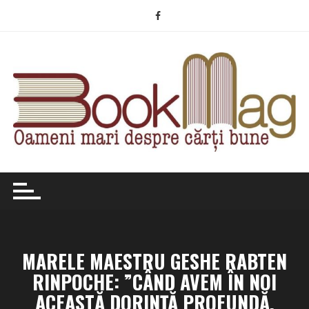
Skip
to
content
MARELE MAESTRU GESHE RABTEN
RINPOCHE: ”CÂND AVEM ÎN NOI
ACEASTĂ DORINŢĂ PROFUNDĂ,