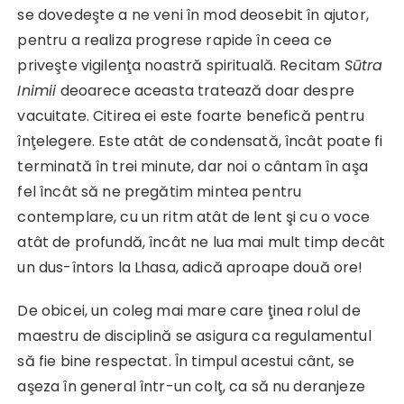
se dovedeşte a ne veni în mod deosebit în ajutor,
pentru a realiza progrese rapide în ceea ce
priveşte vigilenţa noastră spirituală. Recitam
Sūtra
Inimii
deoarece aceasta tratează doar despre
vacuitate. Citirea ei este foarte benefică pentru
înţelegere. Este atât de condensată, încât poate fi
terminată în trei minute, dar noi o cântam în aşa
fel încât să ne pregătim mintea pentru
contemplare, cu un ritm atât de lent şi cu o voce
atât de profundă, încât ne lua mai mult timp decât
un dus-întors la Lhasa, adică aproape două ore!
De obicei, un coleg mai mare care ţinea rolul de
maestru de disciplină se asigura ca regulamentul
să fie bine respectat. În timpul acestui cânt, se
aşeza în general într-un colţ, ca să nu deranjeze