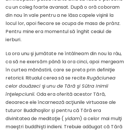
cu un coleg foarte avansat. După o oră coboram
din nou în vale pentru a ne lăsa capele vişinii la
locul lor, apoi fiecare se ocupa de masa de prânz.
Pentru mine era momentul să înghit ceaiul de
ierburi.
La ora unu şi jumătate ne întâlneam din nou la râu,
ca să ne exersăm până la ora cinci, apoi mergeam
în curtea mănăstirii, care se preta prin definiţie
retoricii. Ritualul cerea să se recite
Rugăciunea
celor douăzeci
şi
unu de Tārā şi Sūtra Inimii
înţelepciunii.
Oda era oferită acestor Tārā,
deoarece ele încarnează acţiunile virtuoase ale
tuturor Buddhaşilor şi pentru că Tārā era
divinitatea de meditaţie (
yidam
) a celor mai mulţi
maeştri buddhişti indieni. Trebuie adăugat că Tārā