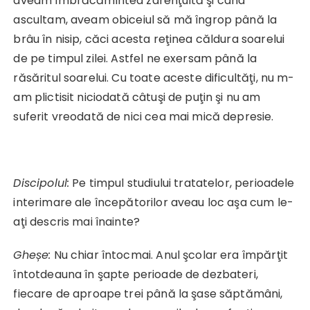
aveam îmbrăcămintea zdrenţuită şi când
ascultam, aveam obiceiul să mă îngrop până la
brâu în nisip, căci acesta reţinea căldura soarelui
de pe timpul zilei. Astfel ne exersam până la
răsăritul soarelui. Cu toate aceste dificultăţi, nu m-
am plictisit niciodată câtuşi de puţin şi nu am
suferit vreodată de nici cea mai mică depresie.
Discipolul:
Pe timpul studiului tratatelor, perioadele
interimare ale începătorilor aveau loc aşa cum le-
aţi descris mai înainte?
Gheșe:
Nu chiar întocmai. Anul şcolar era împărţit
întotdeauna în şapte perioade de dezbateri,
fiecare de aproape trei până la şase săptămâni,