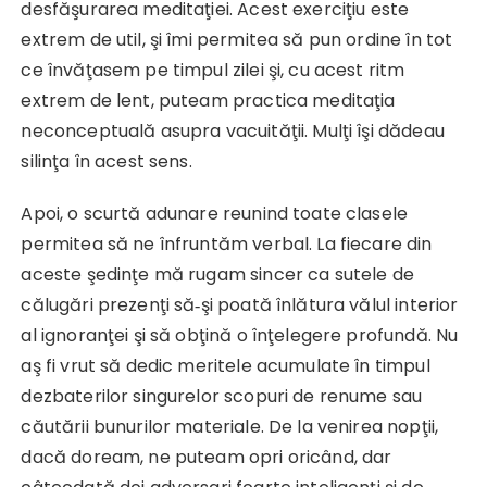
desfăşurarea meditaţiei. Acest exerciţiu este
extrem de util, şi îmi permitea să pun ordine în tot
ce învăţasem pe timpul zilei şi, cu acest ritm
extrem de lent, puteam practica meditaţia
neconceptuală asupra vacuităţii. Mulţi îşi dădeau
silinţa în acest sens.
Apoi, o scurtă adunare reunind toate clasele
permitea să ne înfruntăm verbal. La fiecare din
aceste şedinţe mă rugam sincer ca sutele de
călugări prezenţi să‑şi poată înlătura vălul interior
al ignoranţei şi să obţină o înţelegere profundă. Nu
aş fi vrut să dedic meritele acumulate în timpul
dezbaterilor singurelor scopuri de renume sau
căutării bunurilor materiale. De la venirea nopţii,
dacă doream, ne puteam opri oricând, dar