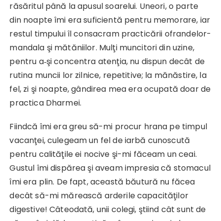
răsăritul până la apusul soarelui. Uneori, o parte
din noapte îmi era suficientă pentru memorare, iar
restul timpului îl consacram practicării ofrandelor-
mandala şi mătăniilor. Mulţi muncitori din uzine,
pentru a‑şi concentra atenţia, nu dispun decât de
rutina muncii lor zilnice, repetitive; la mănăstire, la
fel, zi şi noapte, gândirea mea era ocupată doar de
practica Dharmei.
Fiindcă îmi era greu să-mi procur hrana pe timpul
vacanţei, culegeam un fel de iarbă cunoscută
pentru calităţile ei nocive şi-mi făceam un ceai.
Gustul îmi dispărea şi aveam impresia că stomacul
îmi era plin. De fapt, această băutură nu făcea
decât să-mi mărească arderile capacităţilor
digestive! Câteodată, unii colegi, ştiind cât sunt de