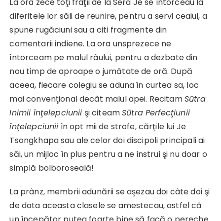
La ora zece toţi fraţii de la Sera Je se întorceau la
diferitele lor săli de reunire, pentru a servi ceaiul, a
spune rugăciuni sau a citi fragmente din
comentarii indiene. La ora unsprezece ne
întorceam pe malul râului, pentru a dezbate din
nou timp de aproape o jumătate de oră. După
aceea, fiecare colegiu se aduna în curtea sa, loc
mai convenţional decât malul apei. Recitam
Sūtra
Inimii înţelepciunii
şi citeam
Sūtra Perfecţiunii
înţelepciunii
în opt mii de strofe, cărţile lui Je
Tsongkhapa sau ale celor doi discipoli principali ai
săi, un mijloc în plus pentru a ne instrui şi nu doar o
simplă bolboroseală!
La prânz, membrii adunării se aşezau doi câte doi şi
de data aceasta clasele se amestecau, astfel că
un începător putea foarte bine să facă o pereche