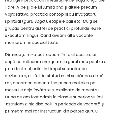
retrageri practicam meditaţiile de viaţă lungă ale
Tārei Albe şi ale lui Amitābha şi altele precum
Vajrasattva, practica contopirii cu învățătorul
spiritual (
guru yoga
), etapele căii etc. Mulţi se
grupau pentru astfel de practici profunde, eu le
executam singur. Când aveam alte vacanţe
memoram în special texte.
Dimineaţa mi-o petreceam în felul acesta, iar
după ce mâncam mergeam la gurul meu pentru a
primi instrucţiunile. În timpul sesiunilor de
dezbatere, astfel de sfaturi nu ni se dădeau decât
rar, deoarece accentul se punea mai ales pe
materiile deja învăţate şi explicate de maestru.
După ce am fost admis în clasele superioare, îmi
instruiam zilnic discipolii în perioada de vacanţă şi
primeam mai rar instrucţiuni din partea gurului