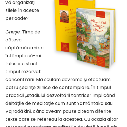
vă organizaţi
zilele în aceste
perioade?
Gheșe:
Timp de
câteva
săptămâni mi se
întâmpla să-mi
folosesc strict
timpul rezervat
concentrării. Mă sculam devreme şi efectuam
patru şedinţe zilnice de contemplare. În timpul
practicii „stadiului dezvoltării tantrice” implicând
deităţile de meditaţie cum sunt Yamāntaka sau
Vajradākinī, când aveam pauze citeam diferite
texte care se refereau la acestea. Cu ocazia altor