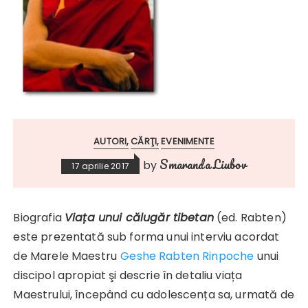
AUTORI
CĂRŢI
EVENIMENTE
Smaranda Liubov
by
17 aprilie 2017
Biografia
Viața unui călugăr tibetan
(ed. Rabten)
este prezentată sub forma unui interviu acordat
de Marele Maestru
Geshe Rabten Rinpoche
unui
discipol apropiat şi descrie în detaliu viața
Maestrului, începând cu adolescența sa, urmată de