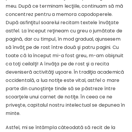
meu. După ce terminam lecţiile, continuam să mă
concentrez pentru a memora capodoperele.
După asfinţitul soarelui recitam textele învăţate
astfel. La început reţineam cu greu o jumătate de
pagină, dar cu timpul, în mod gradual, ajunsesem
să învăţ pe de rost între două şi patru pagini. Cu
toate că la început mi-a fost greu, m-am obişnuit
ca toţi ceilalţi! A învăţa pe de rost şi a recita
deveniseră activităţi uşoare. În tradiţia academică
occidentală, a lua notiţe este vital, astfel o mare
parte din cunoştinţe tinde să se păstreze între
scoarţele unui carnet de notiţe. În ceea ce ne
priveşte, capitalul nostru intelectual se depunea în
minte.
Astfel, mi se întâmpla câteodată să recit de la