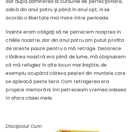
dar după admiterea la cursurile de perfecţionare,
adică din anul patru şi până în anul opt, ni se
acorda o libertate mai mare între perioade.
Înainte eram obligaţi să ne petrecem noaptea în
chiliile noastre, dar din anul patru am putut profita
de aceste pauze pentru a mă retrage. Deoarece
clădirea noastră era plină de lume, mă obişnuisem
să mă refugiez în alte locuri mai liniştite, de
exemplu ocupând câteva peșteri din muntele care
se apleacă peste Sera. Cum retragerea era
propice memorării, îmi petreceam vremea adesea
în afara clasei mele.
Discipolul:
Cum