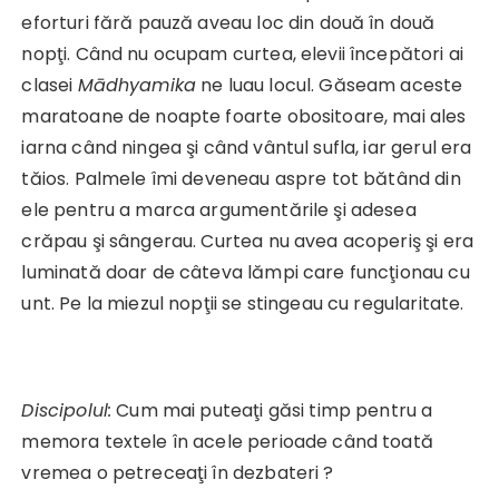
eforturi fără pauză aveau loc din două în două
nopţi. Când nu ocupam curtea, elevii începători ai
clasei
Mādhyamika
ne luau locul. Găseam aceste
maratoane de noapte foarte obositoare, mai ales
iarna când ningea şi când vântul sufla, iar gerul era
tăios. Palmele îmi deveneau aspre tot bătând din
ele pentru a marca argumentările şi adesea
crăpau şi sângerau. Curtea nu avea acoperiş şi era
luminată doar de câteva lămpi care funcţionau cu
unt. Pe la miezul nopţii se stingeau cu regularitate.
Discipolul:
Cum mai puteaţi găsi timp pentru a
memora textele în acele perioade când toată
vremea o petreceaţi în dezbateri ?