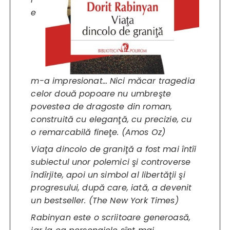
e
m-a impresionat… Nici măcar tragedia
celor două popoare nu umbreşte
povestea de dragoste din roman,
construită cu eleganţă, cu precizie, cu
o remarcabilă fineţe. (Amos Oz)
Viaţa dincolo de graniţă a fost mai întîi
subiectul unor polemici şi controverse
îndîrjite, apoi un simbol al libertăţii şi
progresului, după care, iată, a devenit
un bestseller. (The New York Times)
Rabinyan este o scriitoare generoasă,