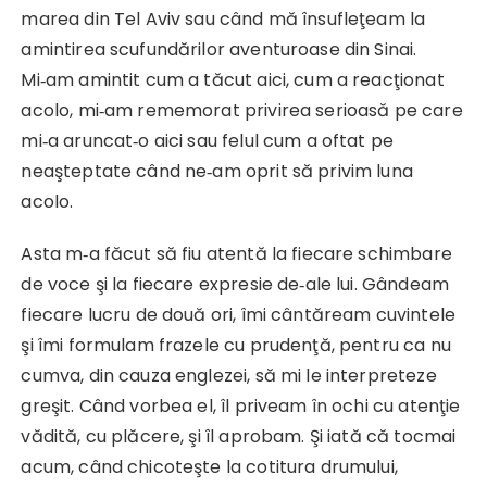
marea din Tel Aviv sau când mă însufleţeam la
amintirea scufundărilor aventuroase din Sinai.
Mi‑am amintit cum a tăcut aici, cum a reacţionat
acolo, mi‑am rememorat privirea serioasă pe care
mi‑a aruncat‑o aici sau felul cum a oftat pe
neaşteptate când ne‑am oprit să privim luna
acolo.
Asta m‑a făcut să fiu atentă la fiecare schimbare
de voce şi la fiecare expresie de‑ale lui. Gândeam
fiecare lucru de două ori, îmi cântăream cuvintele
şi îmi formulam frazele cu pru­denţă, pentru ca nu
cumva, din cauza englezei, să mi le inter­preteze
greşit. Când vorbea el, îl priveam în ochi cu atenţie
vădită, cu plăcere, şi îl aprobam. Şi iată că tocmai
acum, când chicoteşte la cotitura drumului,