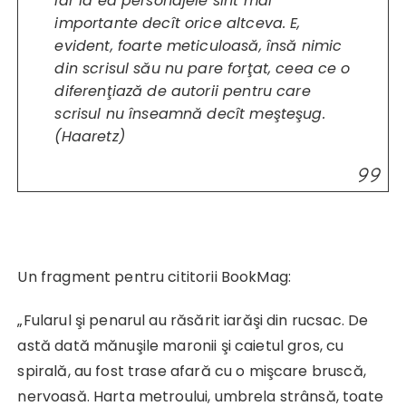
iar la ea personajele sînt mai
importante decît orice altceva. E,
evident, foarte meticuloasă, însă nimic
din scrisul său nu pare forţat, ceea ce o
diferenţiază de autorii pentru care
scrisul nu înseamnă decît meşteşug.
(Haaretz)
Un fragment pentru cititorii BookMag:
„Fularul şi penarul au răsărit iarăşi din rucsac. De
astă dată mănuşile maronii şi caietul gros, cu
spirală, au fost trase afară cu o mişcare bruscă,
nervoasă. Harta metroului, umbrela strânsă, toate