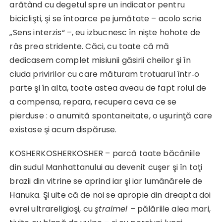
arătând cu degetul spre un indicator pentru
biciclişti, şi se întoarce pe jumătate – acolo scrie
„Sens interzis“ –, eu izbucnesc în nişte hohote de
râs prea stridente. Căci, cu toate că mă
dedicasem complet misiunii găsirii cheilor şi în
ciuda privirilor cu care măturam trotuarul într‑o
parte şi în alta, toate astea aveau de fapt rolul de
a com­pensa, repara, recupera ceva ce se
pierduse : o anumită spon­taneitate, o uşurinţă care
existase şi acum dispăruse.
KOSHERKOSHERKOSHER – parcă toate băcăniile
din sudul Manhattanului au devenit cuşer şi în toţi
brazii din vitrine se aprind iar şi iar lumânărele de
Hanuka. Şi uite că de noi se apropie din dreapta doi
evrei ultrareligioşi, cu
ştrai­mel
– pălăriile alea mari,