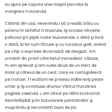
au ajuns pe capota unei maşini parcate la
marginea trotuarului.
Clătină din cap, nevenindu‑i să creadă, bătu cu
piciorul în asfaltul trotuarului, îşi scoase năvalnic
paltonul şi îi pipăi toate buzunarele, o dată şi încă
o dată, la fel cum făcuse şi cu ruc­sacul golit, având
pe chip o expresie dureroasă, de dezgust. Am
urmărit din priviri clinchetul monedelor căzute,
m‑am aplecat şi am cules două de un sfert de
dolar şi câteva de un cent, care se rostogoliseră
pe trotuar. Trecătorii ne priveau indiferenţi peste
umăr şi îşi continuau drumul. Vântul frunzărea
paginile caietului. L‑am văzut pe Hilmi scotocind
deznădăjduit prin buzunarele pantalonilor şi
muşcându‑şi necontenit buza de jos.