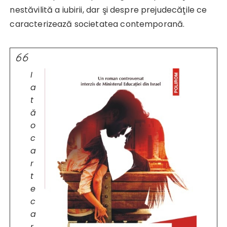
nestăvilită a iubirii, dar şi despre prejudecăţile ce
caracterizează societatea contemporană.
I
a
t
ă
o
c
a
r
t
e
c
a
r