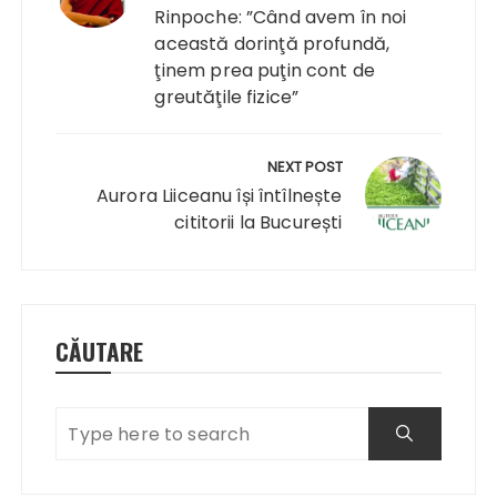
Rinpoche: ”Când avem în noi
această dorinţă profundă,
ţinem prea puţin cont de
greutăţile fizice”
NEXT POST
Aurora Liiceanu își întîlnește
cititorii la București
CĂUTARE