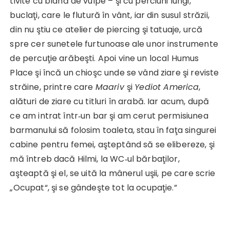
tivite cu blană de vulpe – şi cu per­ciuni lungi,
buclaţi, care le flutură în vânt, iar din susul străzii,
din nu ştiu ce atelier de piercing şi tatuaje, urcă
spre cer sune­tele furtunoase ale unor instrumente
de percuţie arăbeşti. Apoi vine un local Humus
Place şi încă un chioşc unde se vând ziare şi reviste
străine, printre care
Maariv
şi
Yediot America
,
alături de ziare cu titluri în arabă. Iar acum, după
ce am intrat într‑un bar şi am cerut permisiunea
barmanului să folosim toaleta, stau în faţa singurei
cabine pentru femei, aşteptând să se elibereze, şi
mă întreb dacă Hilmi, la WC‑ul bărbaţilor,
aşteaptă şi el, se uită la mânerul uşii, pe care scrie
„Ocupat“, şi se gândeşte tot la ocupaţie.”