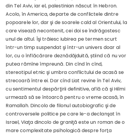
din Tel Aviv, iar el, palestinian născut în Hebron.
Acolo, în America, departe de conflictele dintre
popoarele lor, dar şi de soarele cald al Orientului, la
care visează necontenit, cei doi se îndrăgostesc
unul de altul. Îşi trăiesc iubirea pe termen scurt
într-un timp suspendat şi într-un univers doar al
lor, cu o înflăcărare deznădăjduită, știind că nu vor
putea rămîne împreună. Din cînd în cînd,
stereotipul etnic şi umbra conflictului de acasă se
strecoară între ei. Dar cînd Liat revine în Tel Aviv,
cu sentimentul despărţirii definitive, află că şi Hilmi
urmează să se întoarcă pentru o vreme acasă, în
Ramallah. Dincolo de filonul autobiografic şi de
controversele politice pe care le-a declanşat în
Israel, Viaţa dincolo de graniţă este un roman de o
mare complexitate psihologică despre forţa