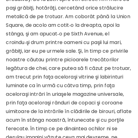
paşi grăbiţi, hotărâţi, cerce­tând orice strălucire
metalică de pe trotuar. Am coborât până la Union
Square, de acolo am cotit‑o la dreapta, apoi la
stânga, şi am apucat‑o pe Sixth Avenue, el
croindu‑şi drum printre oameni cu paşii lui mari,
grăbiţi, iar eu pe urmele sale. Şi, în timp ce privirile
noastre căutau printre picioarele trecătorilor
legătura de chei, care putea să fi căzut pe trotuar,
am trecut prin faţa aceloraşi vitrine şi labirinturi
luminate ca în urmă cu câtva timp, prin faţa
aceloraşi intrări în uriaşele magazine universale,
prin faţa aceloraşi rânduri de copaci şi coroane
uimitoare de la intrările în clădirile de birouri, aflate
acum în stânga noastră, întunecate şi cu porţile
ferecate. În timp ce pe dinaintea ochilor ni se
derulau imagini văzute ceva mai devreme, ne