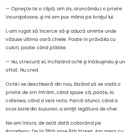
— Opreşte‑te o clipă, am zis, aruncându‑i o privire
încu­rajatoare, şi mi‑am pus mâna pe braţul lui.
L‑am rugat să încerce să‑şi aducă aminte unde
văzuse ultima oară cheile. Poate în prăvălia cu
culori, poate când plătise.
— Nu, strecură el, închizând ochii şi înăbuşindu‑şi un
oftat. Nu cred.
Ochii i se deschiseră din nou, lăsând să se vadă o
privire de om înfrânt, când spuse că, poate, la
cafenea, când a veni nota. Parcă atunci, când a
scos banii din buzunar, a simţit legătura de chei.
Ne‑am întors, de astă dată coborând pe
Broadway. De la 28th spre 9th Street. Am mers cu