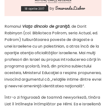
AUTORI
CĂRŢI
RECENZII
Smaranda Liubov
by
18 aprilie 2017
Romanul
Viaţa dincolo de graniţă
, de Dorit
Rabinyan (col. Biblioteca Polirom, seria Actual, ed.
Polirom) tulburătoarea poveste de dragoste a
unei israeliene cu un palestinian, a atras încă de la
apariţie atenţia oficialităţilor israeliene. Mai mulţi
profesori din Israel au propus introducerea cărţii în
programa şcolară, însă, din pricina subiectului
acesteia, Ministerul Educaţiei a respins propunerea,
invocînd argumentul că „relaţiile intime dintre evrei
şi neevrei ameninţă identitatea naţională”.
Într-o zi friguroasă de toamnă newyorkeză, tînăra
Liat îl întîlneşte întîmplător pe Hilmi. Ea e israeliană