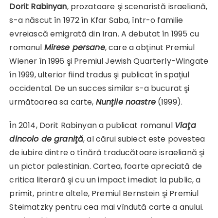
Dorit Rabinyan
, prozatoare şi scenaristă israeliană,
s-a născut în 1972 în Kfar Saba, într-o familie
evreiască emigrată din Iran. A debutat în 1995 cu
romanul
Mirese persane
, care a obţinut Premiul
Wiener în 1996 şi Premiul Jewish Quarterly-Wingate
în 1999, ulterior fiind tradus şi publicat în spaţiul
occidental. De un succes similar s-a bucurat şi
următoarea sa carte,
Nunţile noastre
(1999).
În 2014, Dorit Rabinyan a publicat romanul
Viaţa
dincolo de graniţă
, al cărui subiect este povestea
de iubire dintre o tînără traducătoare israeliană şi
un pictor palestinian. Cartea, foarte apreciată de
critica literară şi cu un impact imediat la public, a
primit, printre altele, Premiul Bernstein şi Premiul
Steimatzky pentru cea mai vîndută carte a anului.