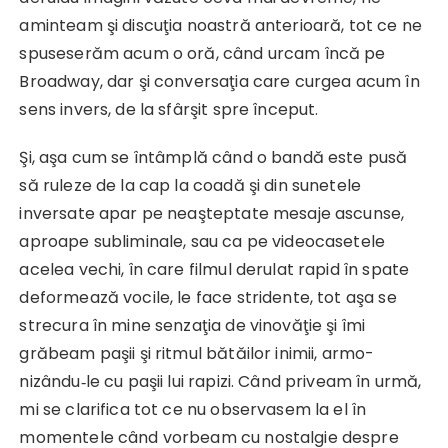
aminteam şi discuţia noastră anterioară, tot ce ne
spuseserăm acum o oră, când urcam încă pe
Broadway, dar şi conversaţia care curgea acum în
sens invers, de la sfârşit spre început.
Şi, aşa cum se întâmplă când o bandă este pusă
să ruleze de la cap la coadă şi din sunetele
inversate apar pe neaşteptate mesaje ascunse,
aproape subliminale, sau ca pe videocasetele
acelea vechi, în care filmul derulat rapid în spate
deformează vocile, le face stridente, tot aşa se
strecura în mine senzaţia de vinovăţie şi îmi
grăbeam paşii şi ritmul bătăilor inimii, armo­
nizându‑le cu paşii lui rapizi. Când priveam în urmă,
mi se clarifica tot ce nu observasem la el în
momentele când vor­beam cu nostalgie despre