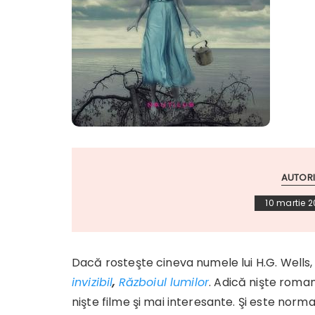
AUTORI
10 martie 2
Dacă rosteşte cineva numele lui H.G. Wells,
invizibil
,
Războiul lumilor
. Adică nişte roma
nişte filme şi mai interesante. Şi este nor