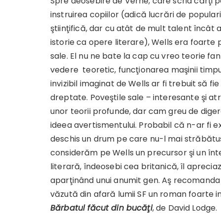
Spre deosebire de Verne, care scria cărţi 
instruirea copiilor (adică lucrări de popular
ştiinţifică, dar cu atât de mult talent încât
istorie ca opere literare), Wells era foarte p
sale. El nu ne bate la cap cu vreo teorie fa
vedere teoretic, funcţionarea maşinii timpul
invizibil imaginat de Wells ar fi trebuit să f
dreptate. Poveştile sale – interesante şi at
unor teorii profunde, dar cam greu de digera
ideea avertismentului. Probabil că n-ar fi e
deschis un drum pe care nu-l mai străbătuse 
considerăm pe Wells un precursor şi un înte
literară, îndeosebi cea britanică, îl apreciaz
aparţinând unui anumit gen. Aş recomanda 
văzută din afară lumii SF un roman foarte i
Bărbatul făcut din bucăţi
, de David Lodge.