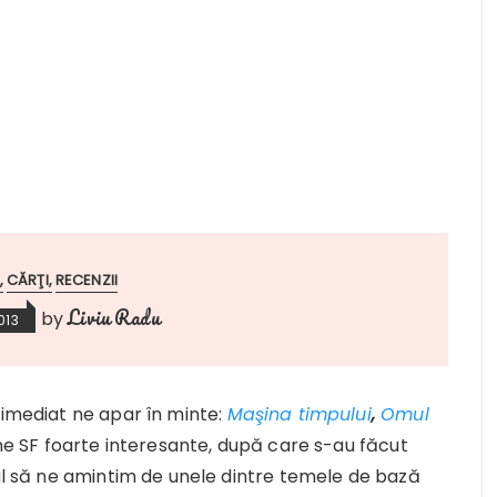
CĂRŢI
RECENZII
Liviu Radu
by
013
 imediat ne apar în minte:
Maşina timpului
,
Omul
ne SF foarte interesante, după care s-au făcut
mal să ne amintim de unele dintre temele de bază