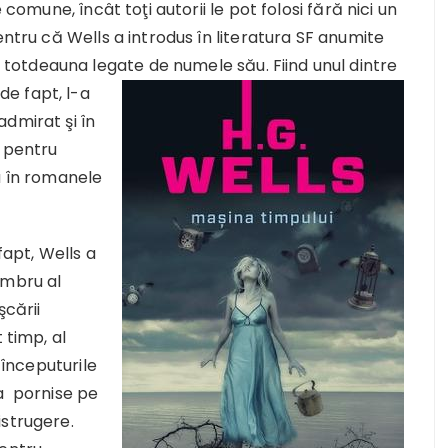
 comune, încât toţi autorii le pot folosi fără nici un
entru că Wells a introdus în literatura SF anumite
otdeauna legate de numele său. Fiind unul dintre
de fapt, l-a
dmirat şi în
i pentru
a în romanele
fapt, Wells a
embru al
şcării
 timp, al
 începuturile
ea pornise pe
istrugere.