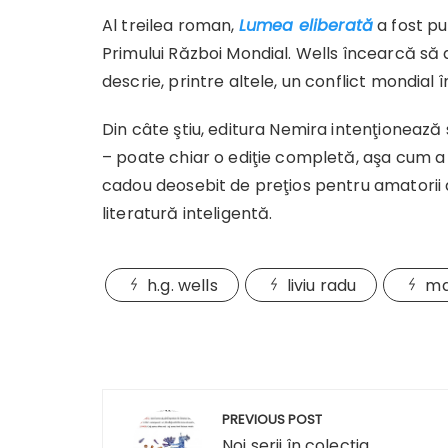
Al treilea roman,
Lumea eliberată
a fost pub
Primului Război Mondial. Wells încearcă să d
descrie, printre altele, un conflict mondial
Din câte ştiu, editura Nemira intenţionează
– poate chiar o ediţie completă, aşa cum a 
cadou deosebit de preţios pentru amatorii d
literatură inteligentă.
h.g. wells
liviu radu
ma
Navigare
PREVIOUS POST
în
Noi serii în colecţia