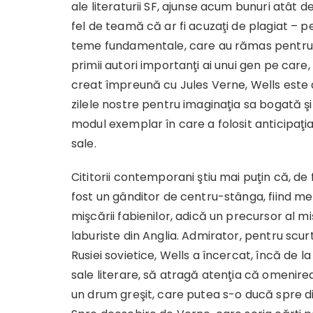
ale literaturii SF, ajunse acum bunuri atât de
fel de teamă că ar fi acuzaţi de plagiat – p
teme fundamentale, care au rămas pentru t
primii autori importanţi ai unui
gen pe care, 
creat împreună cu Jules Verne, Wells este a
zilele nostre pentru imaginaţia sa bogată ş
modul exemplar în care a folosit anticipaţi
sale.
Cititorii contemporani ştiu mai puţin că, de 
fost un gânditor de centru-stânga, fiind m
mişcării fabienilor, adică un precursor al mi
laburiste din Anglia. Admirator, pentru scurt
Rusiei sovietice, Wells a încercat, încă de la
sale literare, să atragă atenţia că omenir
un drum greşit, care putea s-o ducă spre d