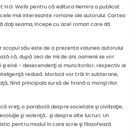
t H.G. Wells pentru că editura Nemira a publicat
 cele mai interesante romane ale autorului. Cartea
ă daţi seama, începe cu acel roman care dă
ar scopul său este de a prezenta viziunea autorului
ază că, după zeci de mii de ani, oamenii se vor
 şi eloii – desecendenţi ai muncitorilor, respectiv ai
nteligenţă redusă. Morlocii vor trăi în subterane,
faţă, fiind principala sursă de hrană a monştrilor
acă vreţi, o parabolă despre societate şi civilizaţie,
evoluţie şi violenţă… şi despre alte lucruri. Un
tic pentru modul în care scrie şi filosofează