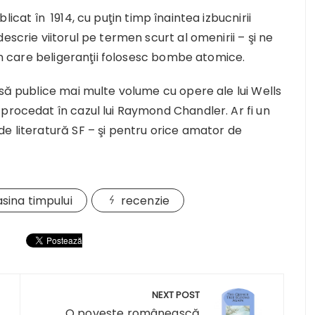
licat în 1914, cu puţin timp înaintea izbucnirii
escrie viitorul pe termen scurt al omenirii – şi ne
 în care beligeranţii folosesc bombe atomice.
 să publice mai multe volume cu opere ale lui Wells
procedat în cazul lui Raymond Chandler. Ar fi un
e literatură SF – şi pentru orice amator de
sina timpului
recenzie
NEXT POST
O poveste românească