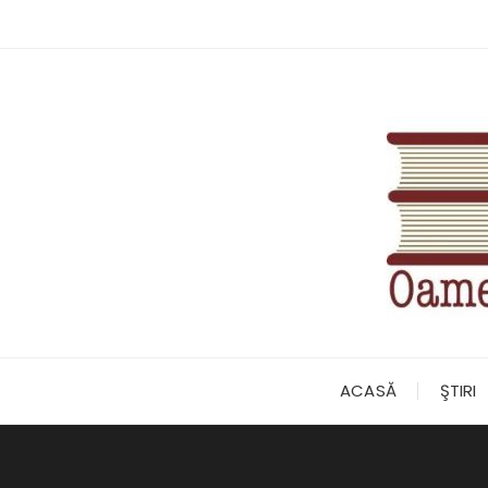
Skip
to
content
ACASĂ
ŞTIRI