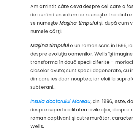
Am amintit câte ceva despre cel care a fos
de curând un volum ce reuneşte trei dintre
se numeşte
Maşina timpului
şi, după cum v
numele cărţii.
Maşina timpului
e un roman scris în 1895, i
despre evoluţia oamenilor. Wells îşi imagine
transforma în două specii diferite – morlocii
claselor avute; sunt specii degenerate, cu i
din care ies doar noaptea, iar eloii la supra
subterani…
Insula doctorului Moreau
, din 1896, este, d
despre superficialitatea civilizaţiei, despre r
roman captivant şi cutremurător, caracteris
Wells.