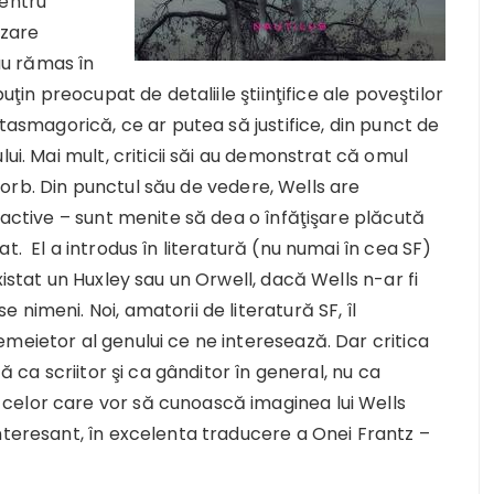
pentru
izare
 au rămas în
uţin preocupat de detaliile ştiinţifice ale poveştilor
ntasmagorică, ce ar putea să justifice, din punct de
ui. Mai mult, criticii săi au demonstrat că omul
ie orb. Din punctul său de vedere, Wells are
ractive – sunt menite să dea o înfăţişare plăcută
t. El a introdus în literatură (nu numai în cea SF)
xistat un Huxley sau un Orwell, dacă Wells n-ar fi
nimeni. Noi, amatorii de literatură SF, îl
meietor al genului ce ne interesează. Dar critica
ă ca scriitor şi ca gânditor în general, nu ca
celor care vor să cunoască imaginea lui Wells
nteresant, în excelenta traducere a Onei Frantz –