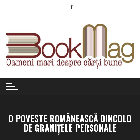
Skip
to
content
O POVESTE ROMÂNEASCĂ DINCOLO
DE GRANIŢELE PERSONALE