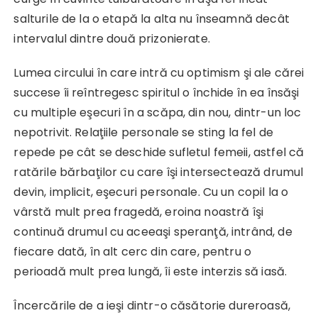
salturile de la o etapă la alta nu înseamnă decât
intervalul dintre două prizonierate.
Lumea circului în care intră cu optimism şi ale cărei
succese îi reîntregesc spiritul o închide în ea însăşi
cu multiple eşecuri în a scăpa, din nou, dintr-un loc
nepotrivit. Relaţiile personale se sting la fel de
repede pe cât se deschide sufletul femeii, astfel că
ratările bărbaţilor cu care îşi intersectează drumul
devin, implicit, eşecuri personale. Cu un copil la o
vârstă mult prea fragedă, eroina noastră îşi
continuă drumul cu aceeaşi speranţă, intrând, de
fiecare dată, în alt cerc din care, pentru o
perioadă mult prea lungă, îi este interzis să iasă.
Încercările de a ieşi dintr-o căsătorie dureroasă,