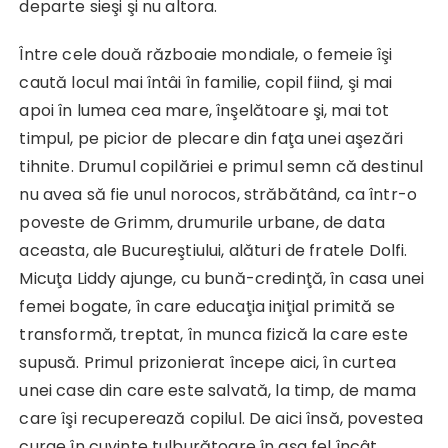
departe sieşi şi nu altora.
Între cele două războaie mondiale, o femeie îşi
caută locul mai întâi în familie, copil fiind, şi mai
apoi în lumea cea mare, înşelătoare şi, mai tot
timpul, pe picior de plecare din faţa unei aşezări
tihnite. Drumul copilăriei e primul semn că destinul
nu avea să fie unul norocos, străbătând, ca într-o
poveste de Grimm, drumurile urbane, de data
aceasta, ale Bucureştiului, alături de fratele Dolfi.
Micuţa Liddy ajunge, cu bună-credinţă, în casa unei
femei bogate, în care educaţia iniţial primită se
transformă, treptat, în munca fizică la care este
supusă. Primul prizonierat începe aici, în curtea
unei case din care este salvată, la timp, de mama
care îşi recuperează copilul. De aici însă, povestea
curge în cuvinte tulburătoare în aşa fel încât