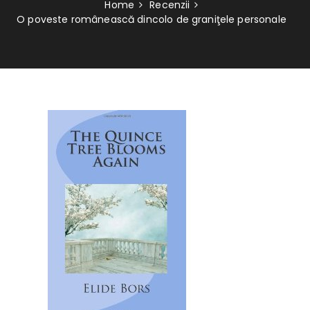
Home
Recenzii
O poveste românească dincolo de graniţele personale