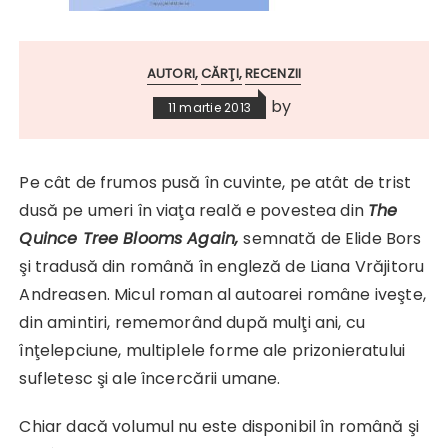
AUTORI
CĂRŢI
RECENZII
by
11 martie 2013
Pe cât de frumos pusă în cuvinte, pe atât de trist
dusă pe umeri în viaţa reală e povestea din
The
Quince Tree Blooms Again,
semnată de Elide Bors
şi tradusă din română în engleză de Liana Vrăjitoru
Andreasen. Micul roman al autoarei române iveşte,
din amintiri, rememorând după mulţi ani, cu
înţelepciune, multiplele forme ale prizonieratului
sufletesc şi ale încercării umane.
Chiar dacă volumul nu este disponibil în română şi