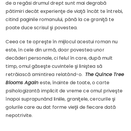
de a regăsi drumul drept sunt mai degrabă
pătimiri decât experienţe de viaţă încât te întrebi,
citind paginile romanului, până la ce graniţă te
poate duce scrisul şi povestea.
Ceea ce te opreşte în mijlocul acestui roman nu
este, în cele din urmă, doar povestea unor
decăderi personale, ci felul în care, după mult
timp, omul găseşte cuvintele şi liniştea să
retrăiască amintirea relatând-o.
The Quince Tree
Blooms Again
este, înainte de toate, o carte
psihologizantă implicit de vreme ce omul priveşte
înapoi suprapunând liniile, graniţele, cercurile şi
golurile care au dat forme vieţii de fiecare dată
nepotrivite.