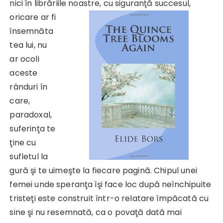
nici în librăriile noastre, cu siguranţă succesul,
oricare ar fi
însemnăta
tea lui, nu
ar ocoli
aceste
rânduri în
care,
paradoxal,
suferinţa te
ţine cu
sufletul la
gură şi te uimeşte la fiecare pagină. Chipul unei
femei unde speranţa îşi face loc după neînchipuite
tristeţi este construit într-o relatare împăcată cu
sine şi nu resemnată, ca o povaţă dată mai