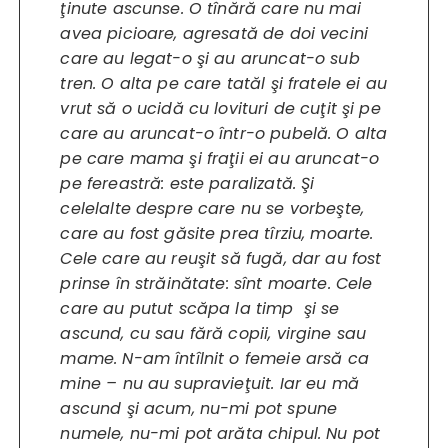
ţinute ascunse. O tînără care nu mai
avea picioare, agresată de doi vecini
care au legat-o şi au aruncat-o sub
tren. O alta pe care tatăl şi fratele ei au
vrut să o ucidă cu lovituri de cuţit şi pe
care au aruncat-o într-o pubelă. O alta
pe care mama şi fraţii ei au aruncat-o
pe fereastră: este paralizată. Şi
celelalte despre care nu se vorbeşte,
care au fost găsite prea tîrziu, moarte.
Cele care au reuşit să fugă, dar au fost
prinse în străinătate: sînt moarte. Cele
care au putut scăpa la timp şi se
ascund, cu sau fără copii, virgine sau
mame. N-am întîlnit o femeie arsă ca
mine – nu au supravieţuit. Iar eu mă
ascund şi acum, nu-mi pot spune
numele, nu-mi pot arăta chipul. Nu pot