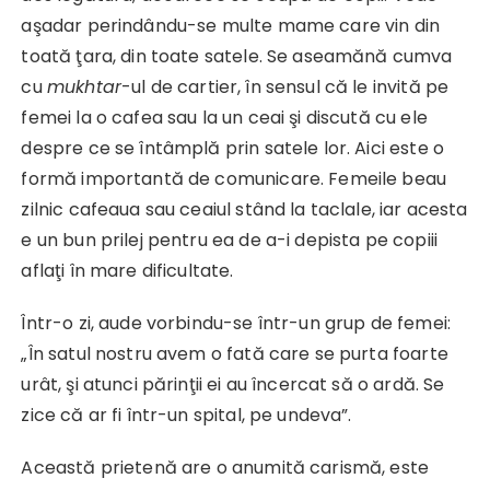
aşadar perindându-se multe mame care vin din
toată ţara, din toate satele. Se aseamănă cumva
cu
mukhtar
-ul de cartier, în sensul că le invită pe
femei la o cafea sau la un ceai şi discută cu ele
despre ce se întâmplă prin satele lor. Aici este o
formă importantă de comunicare. Femeile beau
zilnic cafeaua sau ceaiul stând la taclale, iar acesta
e un bun prilej pentru ea de a-i depista pe copiii
aflaţi în mare dificultate.
Într-o zi, aude vorbindu-se într-un grup de femei:
„În satul nostru avem o fată care se purta foarte
urât, şi atunci părinţii ei au încercat să o ardă. Se
zice că ar fi într-un spital, pe undeva”.
Această prietenă are o anumită carismă, este