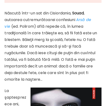
Născută într-un sat din Cisiordania,
Souad
,
autoarea cutremurătoarei confesiuni
Arsă de
vie
(ed. Polirom) află repede că, în lumea
tradiţională în care trăieşte ea, să fii fată este un
blestem. Băieţii merg la şcoală, fetele nu. O fată
trebuie doar să muncească şi să-şi facă
rugăciunile. Dacă iese cîtuşi de puţin din cuvîntul
tatălui, va fi bătută fără milă. O fată e mai puţin
importantă decît un animal: dacă o familie are
deja destule fete, cele care sînt în plus pot fi
omorîte la naştere…
La
şaptesprez
ece ani,