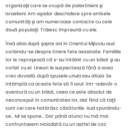
organizaţii care se ocupă de palestinieni şi
israelieni. Am aşadar deschidere spre ambele
comunităţi şi am numeroase contacte cu cele
două populaţii. Trăiesc împreună cu ele.
Însă abia după şapte ani în Orientul Mijlociu aud
vorbindu-se despre tinere fete asasinate. Familiile
lor le reproşează că s-au întâlnit cu un băiat şi au
vorbit cu el. Uneori le suspectează fără a avea
vreo dovadă, după spusele unuia sau altuia. Se
întâmplă ca aceste fete să fi avut într-adevăr o
aventură cu un băiat, ceea ce este absolut de
neconceput în comunitatea lor, dat fiind că taţii
sunt cei care hotărăsc căsătoriile. Aud spunându-
se… Mi se spune… Dar până atunci nu mă mai
confruntasem niciodată cu un astfel de caz.