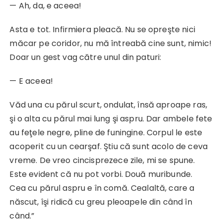
— Ah, da, e aceea!
Asta e tot. Infirmiera pleacă. Nu se opreşte nici
măcar pe coridor, nu mă întreabă cine sunt, nimic!
Doar un gest vag către unul din paturi:
— E aceea!
Văd una cu părul scurt, ondulat, însă aproape ras,
şi o alta cu părul mai lung şi aspru. Dar ambele fete
au feţele negre, pline de funingine. Corpul le este
acoperit cu un cearşaf. Ştiu că sunt acolo de ceva
vreme. De vreo cincisprezece zile, mi se spune.
Este evident că nu pot vorbi. Două muribunde.
Cea cu părul aspru e în comă. Cealaltă, care a
născut, îşi ridică cu greu pleoapele din când în
când.”