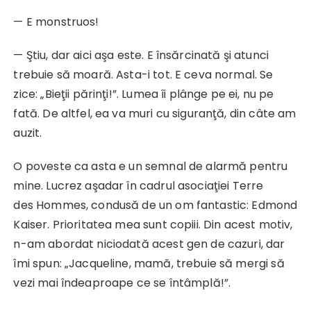
— E monstruos!
— Ştiu, dar aici aşa este. E însărcinată şi atunci
trebuie să moară. Asta-i tot. E ceva normal. Se
zice: „Bieţii părinţi!”. Lumea îi plânge pe ei, nu pe
fată. De altfel, ea va muri cu siguranţă, din câte am
auzit.
O poveste ca asta e un semnal de alarmă pentru
mine. Lucrez aşadar în cadrul asociaţiei Terre
des Hommes, condusă de un om fantastic: Edmond
Kaiser. Prioritatea mea sunt copiii. Din acest motiv,
n-am abordat niciodată acest gen de cazuri, dar
îmi spun: „Jacqueline, mamă, trebuie să mergi să
vezi mai îndeaproape ce se întâmplă!”.