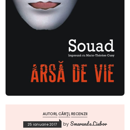
AUTORI
CĂRŢI
RECENZII
Smaranda Liubov
by
25 ianuarie 2017