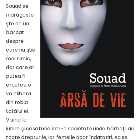
Souad se
îndrăgoste
şte de un
bărbat
despre
care nu ştie
mai nimic,
dar care ar
putea fi
eroul ce o
va elibera
din robia
tatălui ei.
Visînd la
iubire şi căsătorie într-o societate unde bărbaţii au
toate drepturile, iar femeile doar îndatoriri, ea se