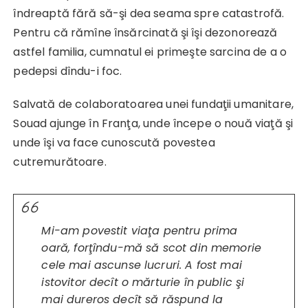
îndreaptă fără să-şi dea seama spre catastrofă.
Pentru că rămîne însărcinată şi îşi dezonorează
astfel familia, cumnatul ei primeşte sarcina de a o
pedepsi dîndu-i foc.
Salvată de colaboratoarea unei fundaţii umanitare,
Souad ajunge în Franţa, unde începe o nouă viaţă şi
unde îşi va face cunoscută povestea
cutremurătoare.
Mi-am povestit viaţa pentru prima
oară, forţîndu-mă să scot din memorie
cele mai ascunse lucruri. A fost mai
istovitor decît o mărturie în public şi
mai dureros decît să răspund la