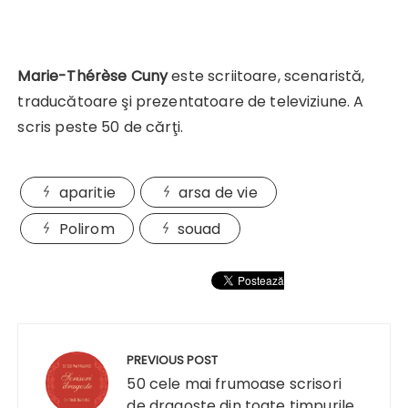
Marie-Thérèse Cuny
este scriitoare, scenaristă,
traducătoare şi prezentatoare de televiziune. A
scris peste 50 de cărţi.
aparitie
arsa de vie
Polirom
souad
Navigare
în
PREVIOUS POST
articole
50 cele mai frumoase scrisori
de dragoste din toate timpurile