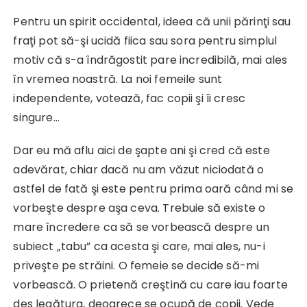
Pentru un spirit occidental, ideea că unii părinţi sau
fraţi pot să-şi ucidă fiica sau sora pentru simplul
motiv că s-a îndrăgostit pare incredibilă, mai ales
în vremea noastră. La noi femeile sunt
independente, votează, fac copii şi îi cresc
singure…
Dar eu mă aflu aici de şapte ani şi cred că este
adevărat, chiar dacă nu am văzut niciodată o
astfel de fată şi este pentru prima oară când mi se
vorbeşte despre aşa ceva. Trebuie să existe o
mare încredere ca să se vorbească despre un
subiect „tabu” ca acesta şi care, mai ales, nu-i
priveşte pe străini. O femeie se decide să-mi
vorbească. O prietenă creştină cu care iau foarte
des legătura, deoarece se ocupă de copii. Vede