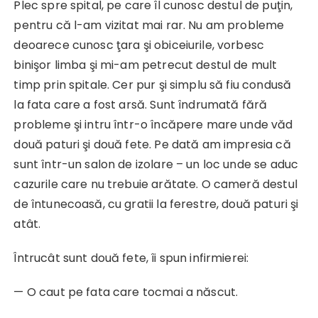
Plec spre spital, pe care îl cunosc destul de puţin,
pentru că l-am vizitat mai rar. Nu am probleme
deoarece cunosc ţara şi obiceiurile, vorbesc
binişor limba şi mi-am petrecut destul de mult
timp prin spitale. Cer pur şi simplu să fiu condusă
la fata care a fost arsă. Sunt îndrumată fără
probleme şi intru într-o încăpere mare unde văd
două paturi şi două fete. Pe dată am impresia că
sunt într-un salon de izolare – un loc unde se aduc
cazurile care nu trebuie arătate. O cameră destul
de întunecoasă, cu gratii la ferestre, două paturi şi
atât.
Întrucât sunt două fete, îi spun infirmierei:
— O caut pe fata care tocmai a născut.