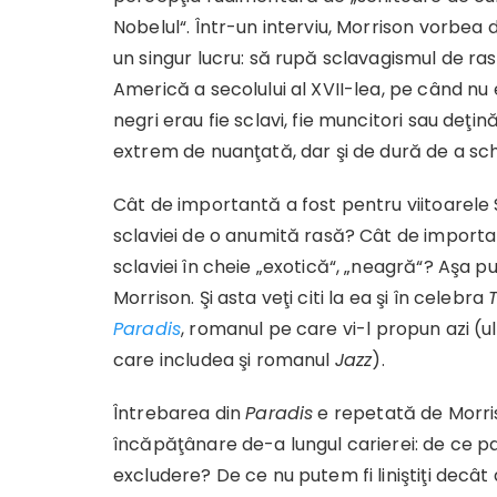
Nobelul“. Într-un interviu, Morrison vorbea
un singur lucru: să rupă sclavagismul de ra
Americă a secolului al XVII-lea, pe când nu e
negri erau fie sclavi, fie muncitori sau deţin
extrem de nuanţată, dar şi de dură de a sch
Cât de importantă a fost pentru viitoarele S
sclaviei de o anumită rasă? Cât de importa
sclaviei în cheie „exotică“, „neagră“? Aşa p
Morrison. Şi asta veţi citi la ea şi în celebra
Paradis
, romanul pe care vi-l propun azi (ul
care includea şi romanul
Jazz
).
Întrebarea din
Paradis
e repetată de Morris
încăpăţânare de-a lungul carierei: de ce pa
excludere? De ce nu putem fi liniştiţi decâ