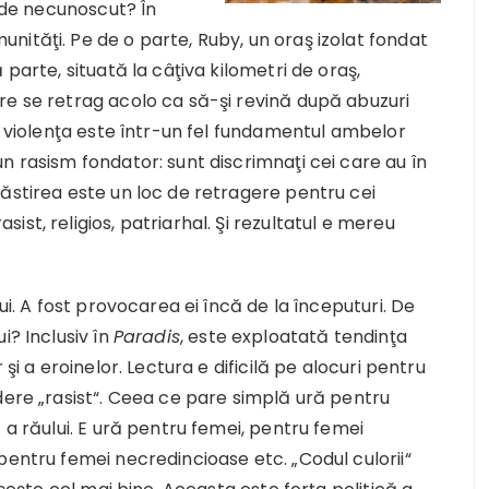
l de necunoscut? În
ităţi. Pe de o parte, Ruby, un oraş izolat fondat
parte, situată la câţiva kilometri de oraş,
re se retrag acolo ca să-şi revină după abuzuri
că violenţa este într-un fel fundamentul ambelor
n rasism fondator: sunt discrimnaţi cei care au în
ăstirea este un loc de retragere pentru cei
st, religios, patriarhal. Şi rezultatul e mereu
ui. A fost provocarea ei încă de la începuturi. De
i? Inclusiv în
Paradis
, este exploatată tendinţa
şi a eroinelor. Lectura e dificilă pe alocuri pentru
dere „rasist“. Ceea ce pare simplă ură pentru
 a răului. E ură pentru femei, pentru femei
pentru femei necredincioase etc. „Codul culorii“