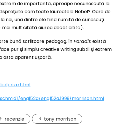
tă, extrem de importantă, aproape necunoscută la
-dispreţuite cam toate laureatele Nobel? Oare de
la noi, una dintre ele fiind numită de cunoscuţi
 e mai mult citată aiurea
decât
citită).
oarte bună scriitoare pedagog. În
Paradis
există
face pur şi simplu creative writing subtil şi extrem
ia asta aparent uşoară.
elprize.html
schmid1/engl52a/engl52a.1999/morrison.html
recenzie
tony morrison