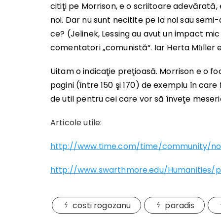
citiţi pe Morrison, e o scriitoare adevăra
noi. Dar nu
sunt
necitite pe la noi sau semi
ce? (Jelinek, Lessing au avut un impact mic 
comentatori
„
comunistă“. Iar Herta M
ller
ü
Uitam o indicaţie preţioasă. Morrison e o f
pagini (între 150 şi 170) de exemplu în care 
de util pentru cei care vor să înveţe meser
Articole utile:
http://www.time.com/time/community/nob
http://www.swarthmore.edu/Humanities/p
costi rogozanu
paradis