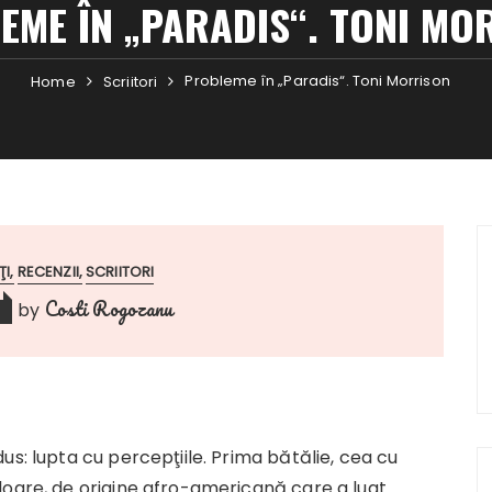
EME ÎN „PARADIS“. TONI MO
Probleme în „Paradis“. Toni Morrison
Home
Scriitori
ŢI
RECENZII
SCRIITORI
Costi Rogozanu
by
us: lupta cu percepţiile. Prima bătălie, cea cu
loare, de origine afro-americană care a luat