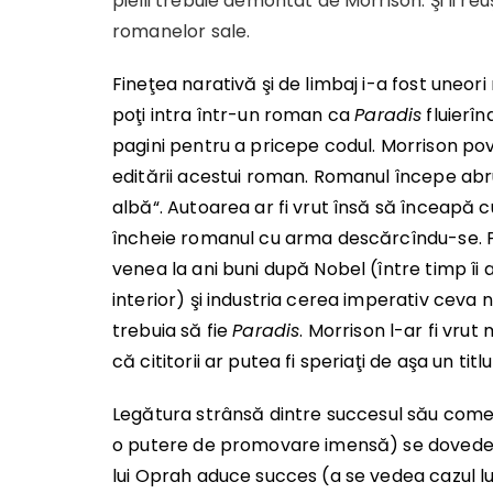
pielii trebuie demontat de Morrison. Şi îi re
romanelor sale.
Fineţea narativă şi de limbaj i-a fost uneori r
poţi intra într-un roman ca
Paradis
fluierîn
pagini pentru a pricepe codul. Morrison po
editării acestui roman. Romanul începe abr
albă“. Autoarea ar fi vrut însă să înceapă 
încheie romanul cu arma descărcîndu-se. Pr
venea la ani buni după Nobel (între timp îi 
interior) şi industria cerea imperativ ceva nou
trebuia să fie
Paradis
. Morrison l-ar fi vru
că cititorii ar putea fi speriaţi de aşa un ti
Legătura
strânsă
dintre succesul său comer
o putere de promovare imensă) se dovedeşte
lui Oprah aduce succes (a se vedea cazul 