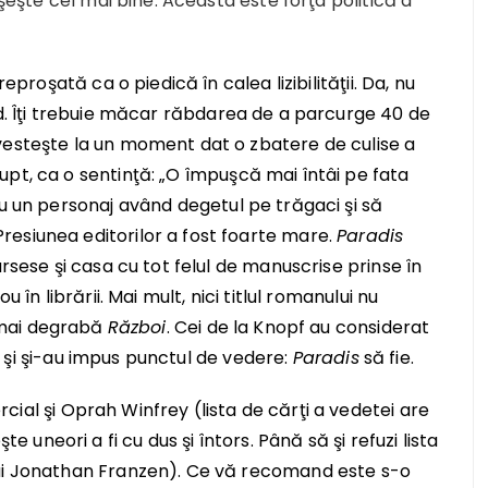
uşeşte cel mai bine. Aceasta este forţa politică a
eproşată ca o piedică în calea lizibilităţii. Da, nu
d. Îţi trebuie măcar răbdarea de a parcurge 40 de
vesteşte la un moment dat o zbatere de culise a
upt, ca o sentinţă:
„
O împuşcă mai
întâi
pe fata
cu un personaj
având
degetul pe trăgaci şi să
esiunea editorilor a fost foarte mare.
Paradis
arsese şi casa cu tot felul de manuscrise prinse în
 în librării. Mai mult, nici titlul romanului nu
t mai degrabă
Război
. Cei de la Knopf au considerat
tlu şi şi-au impus punctul de vedere:
Paradis
să fie.
cial şi Oprah Winfrey (lista de cărţi
a vedetei
are
 uneori a fi cu dus şi întors.
Până
să şi refuzi lista
lui Jonathan Franzen). Ce vă recomand este s-o