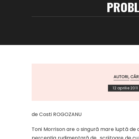
PROBL
AUTORI
CĂR
12 aprilie 2011
de Costi ROGOZANU
Toni Morrison are o singură mare luptă de d
percepţia rudimentară de „scriitoare de cu