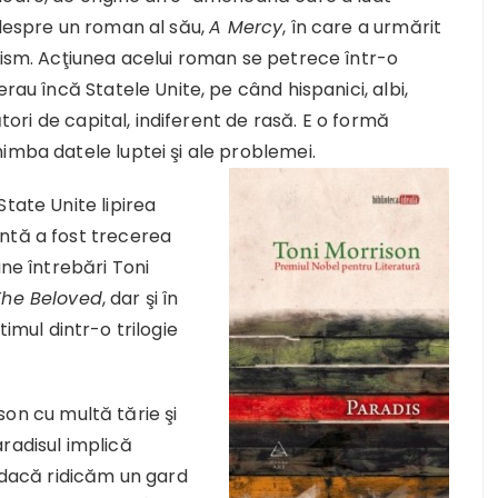
 despre un roman al său,
A Mercy
, în care a urmărit
sism. Acţiunea acelui roman se petrece într-o
rau încă Statele Unite, pe când hispanici, albi,
ători de capital, indiferent de rasă. E o formă
imba datele luptei şi ale problemei.
tate Unite lipirea
ntă a fost trecerea
une întrebări Toni
The Beloved
, dar şi în
timul dintr-o trilogie
on cu multă tărie şi
radisul implică
t dacă ridicăm un gard