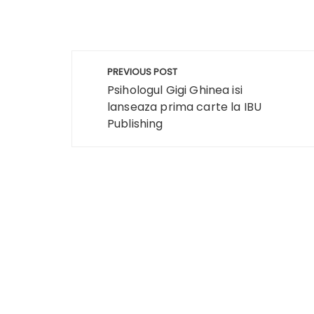
Navigare
PREVIOUS POST
în
Psihologul Gigi Ghinea isi
lanseaza prima carte la IBU
articole
Publishing