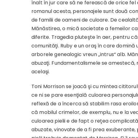
înalt în jur care să ne ferească de orice fe
romanul acesta, personajele sunt două comun
de familii de oameni de culoare. De cealaltă 
Mănăstirea, o mică societate a femeilor ca
diferite. Tragedia pluteşte în aer, pentru 
comunităţi. Ruby e un oraş în care domină u
arborele genealogic vreun „intrus“ alb. Măn
abuzaţi. Fundamentalismele se amestecă, rasi
acelaşi.
Toni Morrison se joacă şi cu mintea cititorul
ce ni se pare esenţială culoarea personajulu
reflexă de a încerca să stabilim rasa eroilor 
că mobilul crimelor, de exemplu, nu e la ve
culoarea pielii e de fapt o reţea complicată
abuzate, vinovate de a fi prea exuberante, 