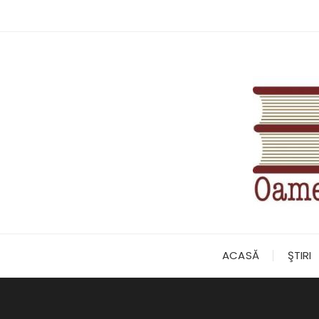
Skip
to
content
ACASĂ
ŞTIRI