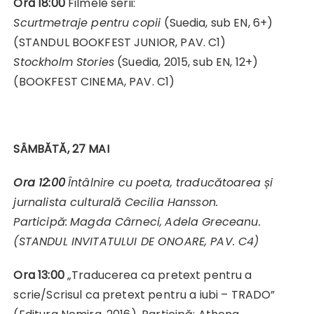
Ora 18:00
Filmele serii:
Scurtmetraje pentru copii
(Suedia, sub EN, 6+)
(STANDUL BOOKFEST JUNIOR, PAV. C1)
Stockholm Stories
(Suedia, 2015, sub EN, 12+)
(BOOKFEST CINEMA, PAV. C1)
SÂMBĂTĂ, 27 MAI
Ora 12:00
Întâlnire cu poeta, traducătoarea și
jurnalista culturală
Cecilia Hansson
.
Participă:
Magda Cârneci
,
Adela Greceanu
.
(STANDUL INVITATULUI DE ONOARE, PAV. C4)
Ora 13:00
„Traducerea ca pretext pentru a
scrie/Scrisul ca pretext pentru a iubi – TRADO”