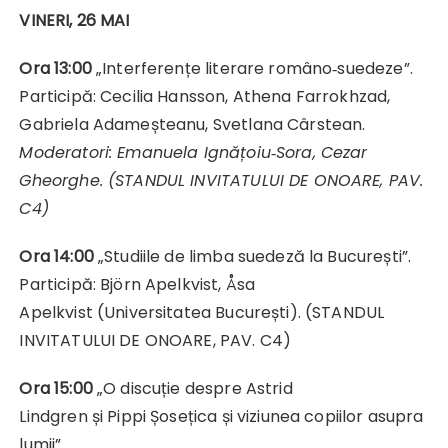
VINERI, 26 MAI
Ora 13:00
„Interferențe literare româno‑suedeze”.
Participă: Cecilia Hansson, Athena Farrokhzad,
Gabriela Adameșteanu, Svetlana Cârstean.
Moderatori:
Emanuela Ignățoiu‑Sora, Cezar
Gheorghe. (STANDUL INVITATULUI DE ONOARE, PAV.
C4)
Ora 14:00
„Studiile de limba suedeză la București”.
Participă: Björn Apelkvist, Åsa
Apelkvist (Universitatea București). (STANDUL
INVITATULUI DE ONOARE, PAV. C4)
Ora 15:00
„O discuție despre Astrid
Lindgren și Pippi Șosețica și viziunea copiilor asupra
lumii”.