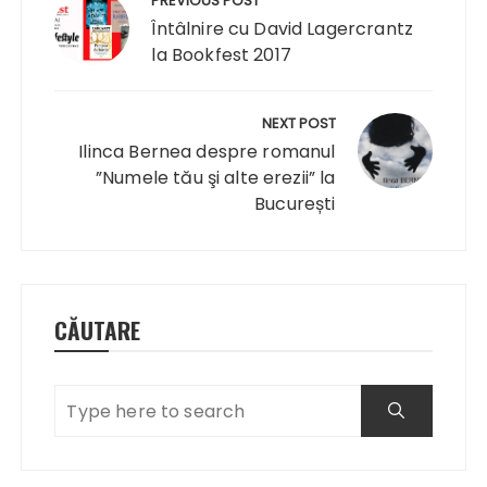
în
PREVIOUS POST
articole
Întâlnire cu David Lagercrantz
la Bookfest 2017
NEXT POST
Ilinca Bernea despre romanul
”Numele tău şi alte erezii” la
București
CĂUTARE