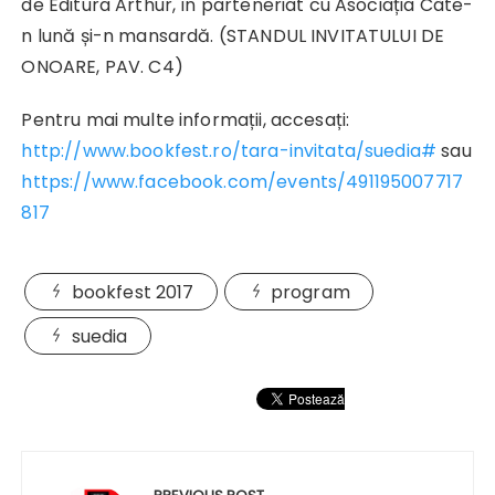
de Editura Arthur, în parteneriat cu Asociația Câte-
n lună și-n mansardă. (STANDUL INVITATULUI DE
ONOARE, PAV. C4)
Pentru mai multe informații, accesați:
http://www.bookfest.ro/tara-invitata/suedia#
sau
https://www.facebook.com/events/491195007717
817
bookfest 2017
program
suedia
Navigare