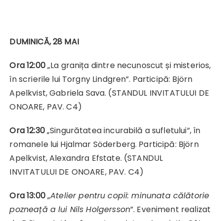
DUMINICĂ, 28 MAI
Ora 12:00
„La granița dintre necunoscut și misterios,
în scrierile lui Torgny Lindgren”. Participă: Björn
Apelkvist,
Gabriela Sava. (STANDUL INVITATULUI DE
ONOARE, PAV. C4)
Ora 12:30
„Singurătatea incurabilă a sufletului”, în
romanele lui Hjalmar Söderberg. Participă: Björn
Apelkvist, Alexandra Efstate. (STANDUL
INVITATULUI DE ONOARE, PAV. C4)
Ora 13:00
„
Atelier pentru copii: minunata călătorie
pozneață a lui Nils Holgersson
”. Eveniment realizat