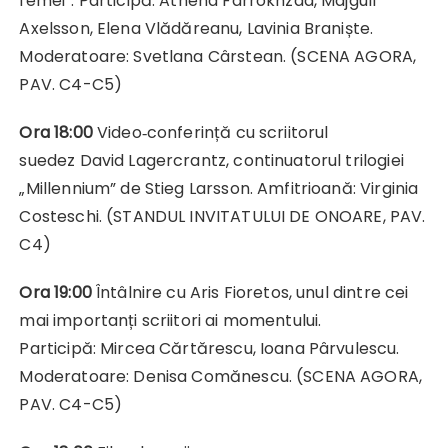
femei”. Participă: Athena Farrokhzad, Majgull
Axelsson, Elena Vlădăreanu, Lavinia Braniște.
Moderatoare: Svetlana Cârstean. (SCENA AGORA,
PAV. C4-C5)
Ora 18:00
Video‑conferință cu scriitorul
suedez David Lagercrantz, continuatorul trilogiei
„Millennium” de Stieg Larsson. Amfitrioană: Virginia
Costeschi. (STANDUL INVITATULUI DE ONOARE, PAV.
C4)
Ora 19:00
Întâlnire cu Aris Fioretos, unul dintre cei
mai importanți scriitori ai momentului.
Participă: Mircea Cărtărescu, Ioana Pârvulescu.
Moderatoare: Denisa Comănescu. (SCENA AGORA,
PAV. C4-C5)