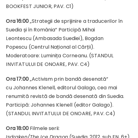
BOOKFEST JUNIOR, PAV. C1)
Ora 16:00
„Strategii de sprijinire a traducerilor în
Suedia și în România” Participă Mihai
Leontescu (Ambasada Suediei), Bogdan
Popescu (Centrul Național al Cărții).
Moderatoare: Luminița Corneanu. (STANDUL
INVITATULUI DE ONOARE, PAV. C4)
Ora 17:00
„Activism prin bandă desenată”
cu Johannes Klenell, editorul Galago, cea mai
renumită revistă de bandă desenată din Suedia.
Participă: Johannes Klenell
(editor Galago).
(STANDUL INVITATULUI DE ONOARE, PAV. C4)
Ora 18:00
Filmele serii:
Isdraken/The Ice Dragon
(Suedia, 2012, sub EN, 6+)