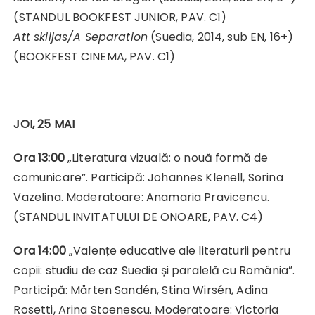
(STANDUL BOOKFEST JUNIOR, PAV. C1)
Att skiljas/A Separation
(Suedia, 2014, sub EN, 16+)
(BOOKFEST CINEMA, PAV. C1)
JOI, 25 MAI
Ora 13:00
„Literatura vizuală: o nouă formă de
comunicare”. Participă: Johannes Klenell, Sorina
Vazelina. Moderatoare: Anamaria Pravicencu.
(STANDUL INVITATULUI DE ONOARE, PAV. C4)
Ora 14:00
„Valențe educative ale literaturii pentru
copii: studiu de caz Suedia și paralelă cu România”.
Participă: Mårten Sandén, Stina Wirsén, Adina
Rosetti, Arina Stoenescu. Moderatoare: Victoria