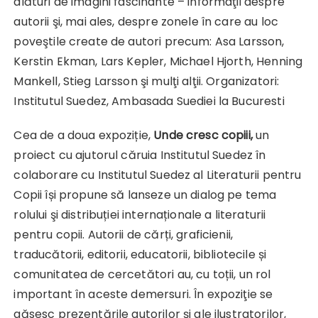
alături de imagini fascinante – informaţii despre
autorii şi, mai ales, despre zonele în care au loc
poveştile create de autori precum: Asa Larsson,
Kerstin Ekman, Lars Kepler, Michael Hjorth, Henning
Mankell, Stieg Larsson şi mulţi alţii. Organizatori:
Institutul Suedez, Ambasada Suediei la Bucuresti
Cea de a doua expoziție,
Unde cresc copiii,
un
proiect cu ajutorul căruia Institutul Suedez în
colaborare cu Institutul Suedez al Literaturii pentru
Copii își propune să lanseze un dialog pe tema
rolului şi distribuției internaționale a literaturii
pentru copii. Autorii de cărți, graficienii,
traducătorii, editorii, educatorii, bibliotecile și
comunitatea de cercetători au, cu toții, un rol
important în aceste demersuri. În expoziţie se
găsesc prezentările autorilor şi ale ilustratorilor,