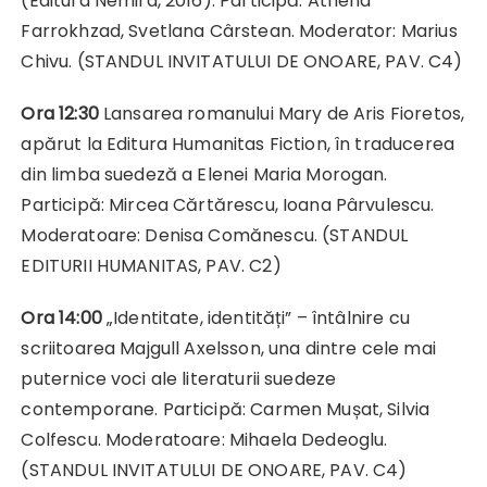
(Editura Nemira, 2016). Participă: Athena
Farrokhzad, Svetlana Cârstean. Moderator: Marius
Chivu. (STANDUL INVITATULUI DE ONOARE, PAV. C4)
Ora 12:30
Lansarea romanului Mary de Aris Fioretos,
apărut la Editura Humanitas Fiction, în traducerea
din limba suedeză a Elenei Maria Morogan.
Participă: Mircea Cărtărescu, Ioana Pârvulescu.
Moderatoare: Denisa Comănescu. (STANDUL
EDITURII HUMANITAS, PAV. C2)
Ora 14:00
„Identitate, identități” – întâlnire cu
scriitoarea Majgull Axelsson, una dintre cele mai
puternice voci ale literaturii suedeze
contemporane. Participă: Carmen Mușat, Silvia
Colfescu. Moderatoare: Mihaela Dedeoglu.
(STANDUL INVITATULUI DE ONOARE, PAV. C4)