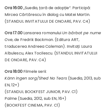
Ora 16:00
„Suedia, țară de adopție”. Participă:
Mircea Cărtărescu în dialog cu Matei Martin.
(STANDUL INVITATULUI DE ONOARE, PAV. C4)
Ora 17.00
Lansarea romanului
Un bărbat pe nume
Ove
, de Fredrik Backman. (Editura ART,
traducerea Andreea Caleman). Invitați: Laura
Albulescu, Alex Tocilescu. (STANDUL INVITATULUI
DE ONOARE, PAV. C4)
Ora 18:00
Filmele serii:
Känn ingen sorg/She
d No Tears
(Suedia, 2013, sub
EN, 12+)
(STANDUL BOOKFEST JUNIOR, PAV. C1)
Palme (Suedia, 2012, sub EN, 16+)
(BOOKFEST CINEMA, PAV. C1)