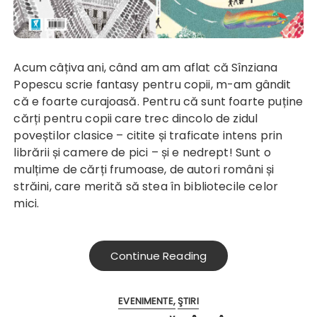
Acum câțiva ani, când am am aflat că Sînziana
Popescu scrie fantasy pentru copii, m-am gândit
că e foarte curajoasă. Pentru că sunt foarte puține
cărți pentru copii care trec dincolo de zidul
poveștilor clasice – citite și traficate intens prin
librării și camere de pici – și e nedrept! Sunt o
mulțime de cărți frumoase, de autori români și
străini, care merită să stea în bibliotecile celor
mici.
Continue Reading
EVENIMENTE
ŞTIRI