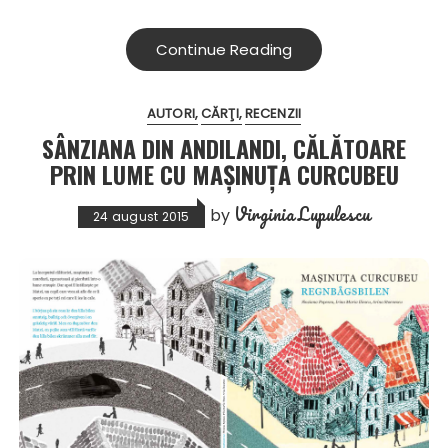
Continue Reading
AUTORI
CĂRŢI
RECENZII
SÂNZIANA DIN ANDILANDI, CĂLĂTOARE
PRIN LUME CU MAȘINUȚA CURCUBEU
Virginia Lupulescu
by
24 august 2015