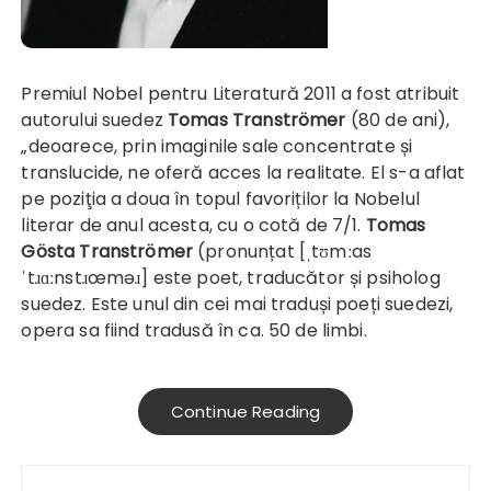
Premiul Nobel pentru Literatură 2011 a fost atribuit
autorului suedez
Tomas Tranströmer
(80 de ani),
„deoarece, prin imaginile sale concentrate și
translucide, ne oferă acces la realitate. El s-a aflat
pe poziţia a doua în topul favoriților la Nobelul
literar de anul acesta, cu o cotă de 7/1.
Tomas
Gösta Tranströmer
(pronunțat [ˌtʊmːas
ˈtɹɑːnstɹœməɹ] este poet, traducător și psiholog
suedez. Este unul din cei mai traduși poeți suedezi,
opera sa fiind tradusă în ca. 50 de limbi.
Continue Reading