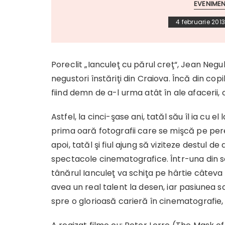
EVENIME
4 februarie 201
Poreclit „Ianculeţ cu părul creţ“, Jean Negule
negustori înstăriţi din Craiova. Încă din cop
fiind demn de a-l urma atât în ale afacerii, c
Astfel, la cinci-şase ani, tatăl său îl ia cu 
prima oară fotografii care se mişcă pe pere
apoi, tatăl şi fiul ajung să viziteze destul 
spectacole cinematografice. Într-una din s
tânărul Ianculeţ va schiţa pe hârtie câteva
avea un real talent la desen, iar pasiunea s
spre o glorioasă carieră în cinematografie, 