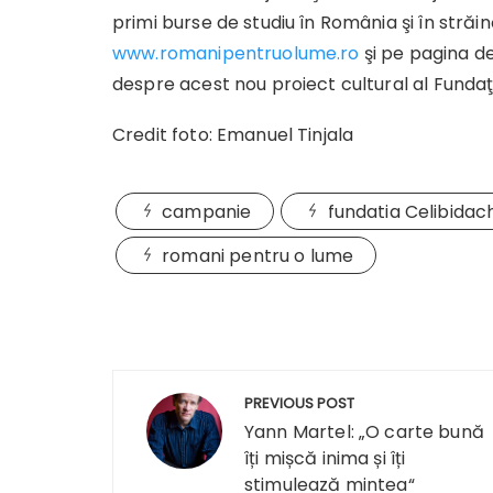
primi burse de studiu în România şi în stră
www.romanipentruolume.ro
şi pe pagina de
despre acest nou proiect cultural al Fundaţi
Credit foto: Emanuel Tinjala
campanie
fundatia Celibidac
romani pentru o lume
Navigare
PREVIOUS POST
în
Yann Martel: „O carte bună
îți mișcă inima și îți
articole
stimulează mintea“