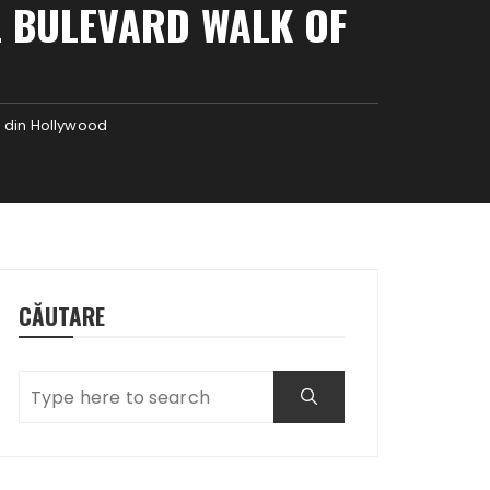
 BULEVARD WALK OF
e din Hollywood
CĂUTARE