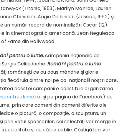
 Dimitrios, 1944), Joan Crawford, John Garfield
tanwyck (Titanic, 1953), Marilyn Monroe, Lauren
urice Chevalier, Angie Dickinson (Jessica, 1962) şi
ţine un număr record de nominalizări Oscar (12)
uţie în cinematografia americană, Jean Negulesco
 of Fame din Hollywood.
âni pentru o lume
, campania naţională de
a Sergiu Celibidache.
Români pentru o lume
tăţi româneşti ce au adus mândrie şi glorie
ia fiecăruia dintre noi pe co-naţionalii noştri care,
litatea acestei campanii o constituie organizarea
ipentruolume.ro
şi pe pagina de Facebook) de
anume, prin care oameni din domenii diferite ale
 dedice o pictură, o compoziţie, o sculptură, un
i prin votul sponsorilor, cei selectaţi vor merge în
de specialitate şi de către public. Câştigătorii vor