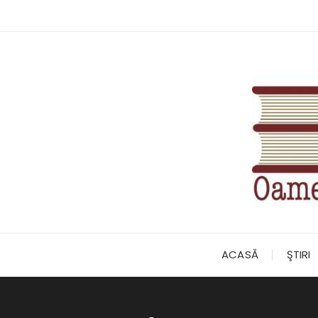
Skip
to
content
ACASĂ
ŞTIRI