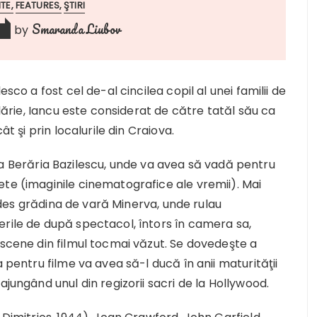
NTE
FEATURES
ŞTIRI
Smaranda Liubov
by
3
sco a fost cel de-al cincilea copil al unei familii de
ilărie, Iancu este considerat de către tatăl său ca
ât şi prin localurile din Craiova.
el la Berăria Bazilescu, unde va avea să vadă pentru
te (imaginile cinematografice ale vremii). Mai
de des grădina de vară Minerva, unde rulau
erile de după spectacol, întors în camera sa,
 scene din filmul tocmai văzut. Se dovedeşte a
a pentru filme va avea să-l ducă în anii maturităţii
ajungând unul din regizorii sacri de la Hollywood.