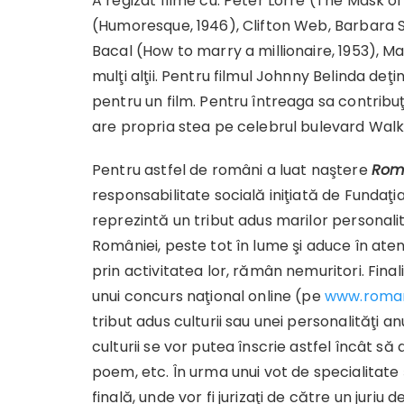
A regizat filme cu: Peter Lorre (The Mask of
(Humoresque, 1946), Clifton Web, Barbara S
Bacal (How to marry a millionaire, 1953), Ma
mulţi alţii. Pentru filmul Johnny Belinda de
pentru un film. Pentru întreaga sa contrib
are propria stea pe celebrul bulevard Walk
Pentru astfel de români a luat naştere
Rom
responsabilitate socială iniţiată de Fundaţi
reprezintă un tribut adus marilor personali
României, peste tot în lume şi aduce în atenţ
prin activitatea lor, rămân nemuritori. Fina
unui concurs naţional online (pe
www.roman
tribut adus culturii sau unei personalităţi 
culturii se vor putea înscrie astfel încât să
poem, etc. În urma unui vot de specialitate ş
finală, unde vor fi jurizaţi de către un juriu 