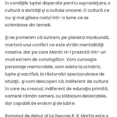
în condiţiile luptei disperate pentru supravieţuire, o
cultură a durităţii şi a cultului onoarei. O cultură ce
nu-şi mai găsea rostul într-o lume ce se
schimbase din temelii.
Şi ne pomenim că suntem, pe planeta muribundă,
martorii unui conflict ce este străin mentalităţii
noastre, dar pe care Martin ni-l prezintă într-un
mod extrem de convingător. Vom cunoaşte
personaje memorabile, vom asista la urmăriri,
lupte şi sacrificii, la răsturnări spectaculoase de
situaţii… şi vom descoperi că, indiferent de cultura
în care au crescut, indiferent de educaţia primită,
oamenii rămân oameni, cu slăbiciuni detestabile,
dar capabili de eroism şi de iubire.
Romanul de debut al lui George R. R. Martin este o