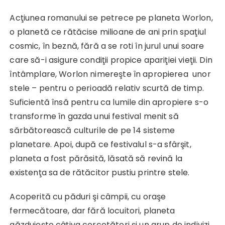
Acţiunea romanului se petrece pe planeta Worlon,
o planetă ce rătăcise milioane de ani prin spaţiul
cosmic, în beznă, fără a se roti în jurul unui soare
care să-i asigure condiţii propice apariţiei vieţii. Din
întâmplare, Worlon nimereşte în apropierea unor
stele – pentru o perioadă relativ scurtă de timp.
Suficientă însă pentru ca lumile din apropiere s-o
transforme în gazda unui festival menit să
sărbătorească culturile de pe 14 sisteme
planetare. Apoi, după ce festivalul s-a sfârşit,
planeta a fost părăsită, lăsată să revină la
existenţa sa de rătăcitor pustiu printre stele.
Acoperită cu păduri şi câmpii, cu oraşe
fermecătoare, dar fără locuitori, planeta
găzduieşte câţiva cercetători şi un grup de indivizi