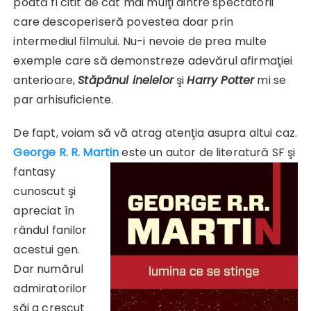
poată fi citit de cât mai mulţi dintre spectatorii
care descoperiseră povestea doar prin
intermediul filmului. Nu-i nevoie de prea multe
exemple care să demonstreze adevărul afirmaţiei
anterioare,
Stăpânul inelelor
şi
Harry Potter
mi se
par arhisuficiente.
De fapt, voiam să vă atrag atenţia asupra altui caz.
George R. R. Martin
este un autor de literatură SF şi
fantasy
cunoscut şi
apreciat în
rândul fanilor
acestui gen.
Dar numărul
admiratorilor
săi a crescut