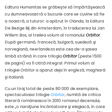
Editura Humanitas se grăbeşte să împărtăşească
cu dumneavoastră o bucurie care se cuvine să fie
a noastră, a tuturor: a apărut în Olanda, la Editura
De Bezige Bij din Amsterdam, în traducerea lui Jan
Willem Bos, al treilea volum al romanului
Orbitor
.
După germană, franceză, bulgară, suedeză şi
norvegiană, neerlandeza este cea de-a şasea
limbă străină în care trilogia
Orbitor
(peste 1500
de pagini) va fi citită integral. Primul volum al
trilogiei
Orbitor
a aparut deja în engleză, maghiară
şi italiană.
Cu un tiraj total de peste 80 000 de exemplare,
spectaculoasa trilogie
Orbitor
, numită de critica
literară româneasca în 2010 romanul deceniului,
este „o naraţiune încăntatoare şi elegiacă, în care