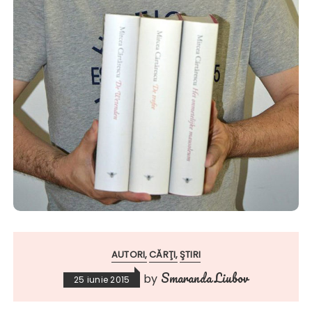
AUTORI
CĂRŢI
ŞTIRI
Smaranda Liubov
by
25 iunie 2015