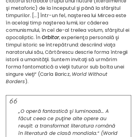
cititorul străbate trupul unui fluture (literalmente
şi metaforic) de la începutul şi până la sfârşitul
timpurilor. […] Într-un fel, naşterea lui Mircea este
în acelaşi timp naşterea lumii, iar căderea
comunismului, în cel de-al treilea volum, sfârşitul ei
apocaliptic. În
Orbitor
, experienţa personală şi
timpul istoric se întrepătrund: descriind viaţa
naratorului său, Cărtărescu descrie forma întregii
istorii a umanităţii. Suntem invitaţi să urmărim
forma fantomatică a vieţii tuturor sub bolta unei
singure vieţi“ (Carla Baricz,
World Without
Borders
).
„O operă fantastică şi luminoasă… A
făcut ceea ce puţine alte opere au
reușit: a transformat literatura română
în literatură de clasă mondiala.“ (
World