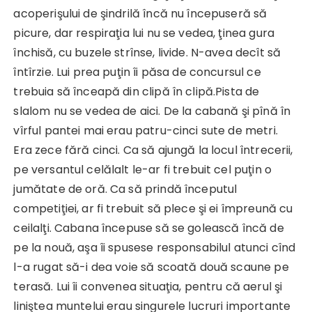
acoperişului de şindrilă încă nu începuseră să
picure, dar respiraţia lui nu se vedea, ţinea gura
închisă, cu buzele strînse, livide. N-avea decît să
întîrzie. Lui prea puţin îi păsa de concursul ce
trebuia să înceapă din clipă în clipă.Pista de
slalom nu se vedea de aici. De la cabană şi pînă în
vîrful pantei mai erau patru-cinci sute de metri.
Era zece fără cinci. Ca să ajungă la locul întrecerii,
pe versantul celălalt le-ar fi trebuit cel puţin o
jumătate de oră. Ca să prindă începutul
competiţiei, ar fi trebuit să plece şi ei împreună cu
ceilalţi. Cabana începuse să se golească încă de
pe la nouă, aşa îi spusese responsabilul atunci cînd
l-a rugat să-i dea voie să scoată două scaune pe
terasă. Lui îi convenea situaţia, pentru că aerul şi
liniştea muntelui erau singurele lucruri importante