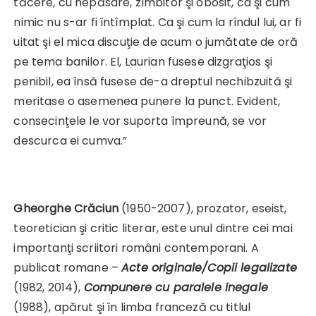
tăcere, cu nepăsare, zîmbitor şi obosit, ca şi cum
nimic nu s-ar fi întîmplat. Ca şi cum la rîndul lui, ar fi
uitat şi el mica discuţie de acum o jumătate de oră
pe tema banilor. El, Laurian fusese dizgraţios şi
penibil, ea însă fusese de-a dreptul nechibzuită şi
meritase o asemenea punere la punct. Evident,
consecinţele le vor suporta împreună, se vor
descurca ei cumva.”
Gheorghe Cr
ă
ciun
(1950-2007), prozator, eseist,
teoretician şi critic literar, este unul dintre cei mai
importanţi scriitori români contemporani. A
publicat romane –
Acte originale/Copii legalizate
(1982, 2014),
Compunere cu paralele inegale
(1988), apărut şi în limba franceză cu titlul