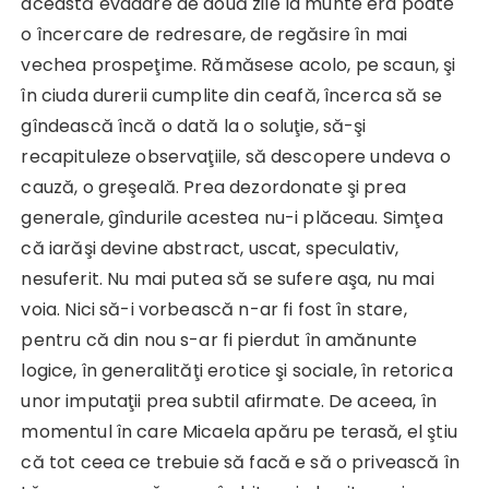
această evadare de două zile la munte era poate
o încercare de redresare, de regăsire în mai
vechea prospeţime. Rămăsese acolo, pe scaun, şi
în ciuda durerii cumplite din ceafă, încerca să se
gîndească încă o dată la o soluţie, să-şi
recapituleze observaţiile, să descopere undeva o
cauză, o greşeală. Prea dezordonate şi prea
generale, gîndurile acestea nu-i plăceau. Simţea
că iarăşi devine abstract, uscat, speculativ,
nesuferit. Nu mai putea să se sufere aşa, nu mai
voia. Nici să-i vorbească n-ar fi fost în stare,
pentru că din nou s-ar fi pierdut în amănunte
logice, în generalităţi erotice şi sociale, în retorica
unor imputaţii prea subtil afirmate. De aceea, în
momentul în care Micaela apăru pe terasă, el ştiu
că tot ceea ce trebuie să facă e să o privească în