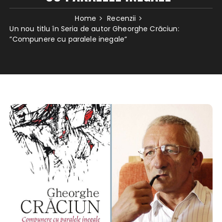
Home
Recenzii
Un nou titlu în Seria de autor Gheorghe Crăciun:
”Compunere cu paralele inegale”