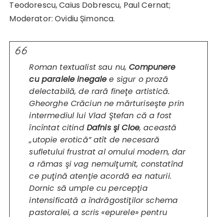
Teodorescu, Caius Dobrescu, Paul Cernat;
Moderator: Ovidiu Șimonca.
Roman textualist sau nu,
Compunere
cu paralele inegale
e sigur o proză
delectabilă, de rară fineţe artistică.
Gheorghe Crăciun ne mărturiseşte prin
intermediul lui Vlad Ştefan că a fost
încîntat citind
Dafnis şi Cloe
, această
„utopie erotică” atît de necesară
sufletului frustrat al omului modern, dar
a rămas şi vag nemulţumit, constatînd
ce puţină atenţie acordă ea naturii.
Dornic să umple cu percepţia
intensificată a îndrăgostiţilor schema
pastoralei, a scris «epurele» pentru