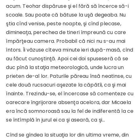
acum. Teohar dispăruse şi el fără să încerce să-i
scoale. Sau poate că bătuse la uşă degeaba. Nu
ştia cînd venise, peste noapte, şi cînd plecase,
dimineaţa, perechea de tineri împreună cu care
împărţeau camera. Probabil că nici nu s-au mai
întors. Îi văzuse cîteva minute ieri după-masă, cînd
au făcut cunoştinţă. Apoi cei doi spuseseră că se
duc pînă la staţia meteorologică, unde lucra un
prieten de-al lor. Paturile păreau însă neatinse, cu
cele două rucsacuri aşezate la căpătîi, ca şi mai
înainte. Trezindu-se, el încercase să comenteze cu
oarecare îngrijorare absenţa acelora, dar Micaela
era încă somnoroasă sau la fel de indiferentă la ce
se întîmplă în jurul ei ca şi aseară, ca şi…
Cînd se gîndea la situaţia lor din ultima vreme, din