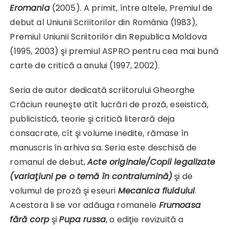
Eromania
(2005). A primit, între altele, Premiul de
debut al Uniunii Scriitorilor din România (1983),
Premiul Uniunii Scriitorilor din Republica Moldova
(1995, 2003) şi premiul ASPRO pentru cea mai bună
carte de critică a anului (1997, 2002).
Seria de autor dedicată scriitorului Gheorghe
Crăciun reuneşte atît lucrări de proză, eseistică,
publicistică, teorie şi critică literară deja
consacrate, cît şi volume inedite, rămase în
manuscris în arhiva sa. Seria este deschisă de
romanul de debut,
Acte originale/Copii legalizate
(variaţiuni pe o temă în contralumină)
şi de
volumul de proză şi eseuri
Mecanica fluidului
.
Acestora li se vor adăuga romanele
Frumoasa
fără corp
şi
Pupa russa
, o ediţie revizuită a