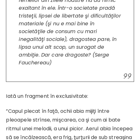
femeilor din zilele noastre nu au nimic
exaltant în ele. Într-o societate pradă
tristeţii, lipsei de libertate şi dificultăţilor
materiale (şi nu e mai bine în
societăţile de consum cu mari
inegalităţi sociale), dragostea pare, în
lipsa unui alt scop, un surogat de
ambiţie. Dar care dragoste? (Serge
Fauchereau)
Iată un fragment în exclusivitate:
”Capul plecat în faţă, ochii abia mijiţi între
pleoapele strînse, mişcarea, ca şi cum ai bate
ritmul unei melodii, a unui picior. Aerul abia începea
să se încălzească, era frig, ţurţurii de sub streaşina