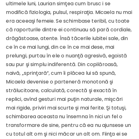
ultimele luni, Laurian simţea cum brusc i se
modifică fiziologia, pulsul, respiraţia. Micaela nu mai
era aceeaşi femeie. Se schimbase teribil, cu toate
că raporturile dintre ei continuau să pară cordiale,
drăgăstoase, atente. Însă tăcerile iubitei sale, din
ce în ce mai lungi, din ce în ce mai dese, mai
prelungi, purtau în ele o nuanţă agresivă, egoistă
sau pur şi simplu indiferentă. Din copilăroasă,
naivă, „sprinţară”, cum îi plăcea lui să spună,
Micaela devenise o parteneră monotonă şi
strălucitoare, calculată, corectă şi exactă în
replici, avînd gesturi mai puţin naturale, mişcări
mai rigide, priviri mai scurte şi mai ferite. Şi totuşi,
schimbarea aceasta nu însemna în nici un fel o
transformare de sine, pentru că ea nu ajunsese un
cu totul alt om şi nici măcar un alt om. Fiinţa ei se