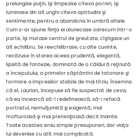
prelungise puţin, îşi limpezise cîteva porniri, îşi
luminase din alt unghi cîteva aptitudini şi
sentimente, pentru a abandona în umbră altele.
Cum s-ar spune fiinţa ei alunecase oarecum într-o
parte, îşi mutase centrul de greutate, cîştigase un
alt echilibru. Se reechilibrase, cu alte cuvinte,
recăzuse în starea aceea prudentă, elegantă,
lipsită de fantezie, dominată de o căldură reţinută
a începutului, a primelor săptămîni de tatonare şi
formare a impresiilor stabile de mai tîrziu. Însemna
că el, Laurian, începuse să fie suspectat de ceva,
că ea încearcă să-l redefinească, să-i refacă
portretul, nemulţumită şi exigentă, mai
mofturoasă şi mai pretenţioasă decît înainte.
Toate acestea erau simple presupuneri, dar viaţa
lui devenise cu atît mai complicată.