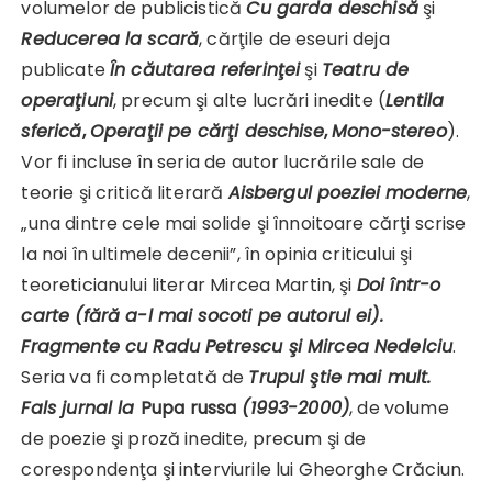
volumelor de publicistică
Cu garda deschisă
şi
Reducerea la scară
, cărţile de eseuri deja
publicate
În căutarea referinţei
şi
Teatru de
operaţiuni
, precum şi alte lucrări inedite (
Lentila
sferică
,
Operaţii pe cărţi deschise
,
Mono-stereo
).
Vor fi incluse în seria de autor lucrările sale de
teorie şi critică literară
Aisbergul poeziei moderne
,
„una dintre cele mai solide şi înnoitoare cărţi scrise
la noi în ultimele decenii”, în opinia criticului şi
teoreticianului literar Mircea Martin, şi
Doi într-o
carte (fără a-l mai socoti pe autorul ei).
Fragmente cu Radu Petrescu şi Mircea Nedelciu
.
Seria va fi completată de
Trupul ştie mai mult.
Fals jurnal la
Pupa russa
(1993-2000)
, de volume
de poezie şi proză inedite, precum şi de
corespondenţa şi interviurile lui Gheorghe Crăciun.