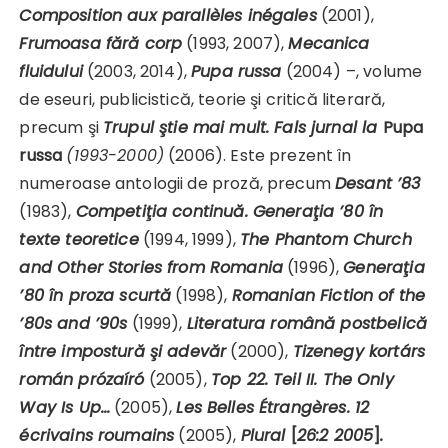
Composition aux parallèles inégales
(2001),
Frumoasa fără corp
(1993, 2007),
Mecanica
fluidului
(2003, 2014),
Pupa russa
(2004) –, volume
de eseuri, publicistică, teorie şi critică literară,
precum şi
Trupul ştie mai mult. Fals jurnal la
Pupa
russa
(1993-2000)
(2006). Este prezent în
numeroase antologii de proză, precum
Desant ’83
(1983),
Competiţia continuă. Generaţia ’80 în
texte teoretice
(1994, 1999),
The Phantom Church
and Other Stories from Romania
(1996),
Generaţia
’80 în proza scurtă
(1998),
Romanian Fiction of the
’80s and ’90s
(1999),
Literatura română postbelică
între impostură şi adevăr
(2000),
Tizenegy kortárs
román prózaíró
(2005),
Top 22. Teil II. The Only
Way Is Up…
(2005),
Les Belles Étrangères. 12
écrivains
roumains
(2005),
Plural
[
26:2 2005
]
.