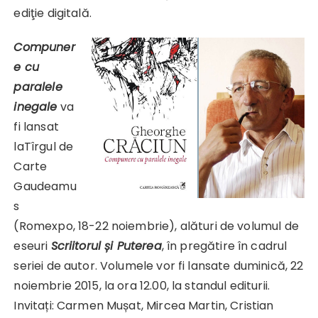
ediţie digitală.
Compuner
e cu
paralele
inegale
va
fi lansat
laTîrgul de
Carte
Gaudeamu
s
(Romexpo, 18-22 noiembrie), alături de volumul de
eseuri
Scriitorul și Puterea
, în pregătire în cadrul
seriei de autor. Volumele vor fi lansate duminică, 22
noiembrie 2015, la ora 12.00, la standul editurii.
Invitați: Carmen Mușat, Mircea Martin, Cristian