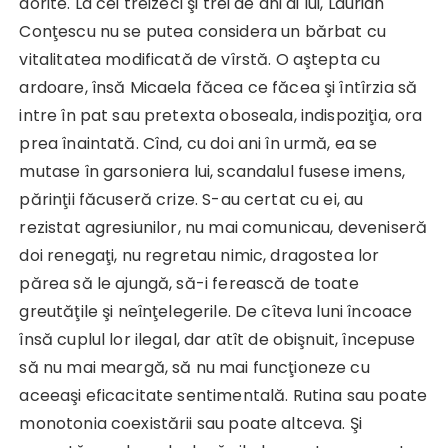
dorite. La cei treizeci şi trei de ani ai lui, Laurian
Conţescu nu se putea considera un bărbat cu
vitalitatea modificată de vîrstă. O aştepta cu
ardoare, însă Micaela făcea ce făcea şi întîrzia să
intre în pat sau pretexta oboseala, indispoziţia, ora
prea înaintată. Cînd, cu doi ani în urmă, ea se
mutase în garsoniera lui, scandalul fusese imens,
părinţii făcuseră crize. S-au certat cu ei, au
rezistat agresiunilor, nu mai comunicau, deveniseră
doi renegaţi, nu regretau nimic, dragostea lor
părea să le ajungă, să-i ferească de toate
greutăţile şi neînţelegerile. De cîteva luni încoace
însă cuplul lor ilegal, dar atît de obişnuit, începuse
să nu mai meargă, să nu mai funcţioneze cu
aceeaşi eficacitate sentimentală. Rutina sau poate
monotonia coexistării sau poate altceva. Şi