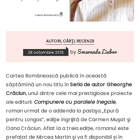
AUTORI
CĂRŢI
RECENZII
Smaranda Liubov
by
28 octombrie 2015
Cartea Românească publică în această
săptămînă un nou titlu în
Seria de autor Gheorghe
Crăciun
, unul dintre cele mai prestigioase proiecte
ale editurii:
Compunere cu paralele inegale
,
roman urmat de o addenda la pastişa „Epură
pentru Longos”, ediţie îngrijită de Carmen Muşat şi
Oana Crăciun. Aflat la a treia ediție, romanul este
prefațat de Mircea Martin şi va fi disponibil și în