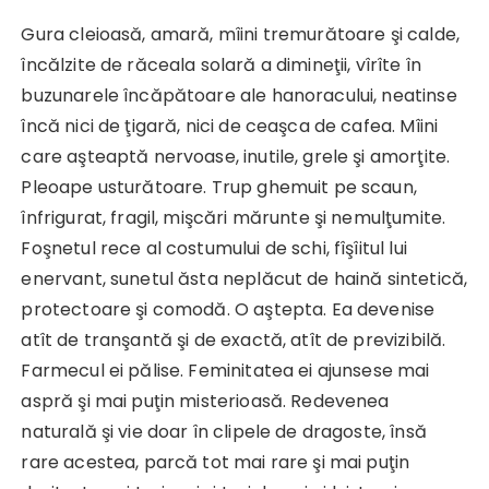
Gura cleioasă, amară, mîini tremurătoare şi calde,
încălzite de răceala solară a dimineţii, vîrîte în
buzunarele încăpătoare ale hanoracului, neatinse
încă nici de ţigară, nici de ceaşca de cafea. Mîini
care aşteaptă nervoase, inutile, grele şi amorţite.
Pleoape usturătoare. Trup ghemuit pe scaun,
înfrigurat, fragil, mişcări mărunte şi nemulţumite.
Foşnetul rece al costumului de schi, fîşîitul lui
enervant, sunetul ăsta neplăcut de haină sintetică,
protectoare şi comodă. O aştepta. Ea devenise
atît de tranşantă şi de exactă, atît de previzibilă.
Farmecul ei pălise. Feminitatea ei ajunsese mai
aspră şi mai puţin misterioasă. Redevenea
naturală şi vie doar în clipele de dragoste, însă
rare acestea, parcă tot mai rare şi mai puţin