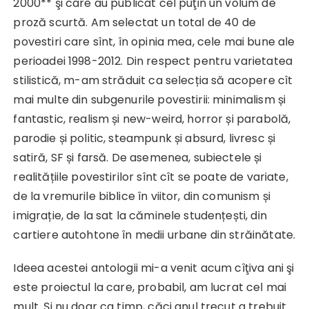
2000** şi care au publicat cel puţin un volum de
proză scurtă. Am selectat un total de 40 de
povestiri care sînt, în opinia mea, cele mai bune ale
perioadei 1998-2012. Din respect pentru varietatea
stilistică, m-am străduit ca selecția să acopere cît
mai multe din subgenurile povestirii: minimalism și
fantastic, realism și new-weird, horror și parabolă,
parodie și politic, steampunk și absurd, livresc și
satiră, SF și farsă. De asemenea, subiectele și
realitățiile povestirilor sînt cît se poate de variate,
de la vremurile biblice în viitor, din comunism și
imigrație, de la sat la căminele studențești, din
cartiere autohtone în medii urbane din străinătate.
Ideea acestei antologii mi-a venit acum cîţiva ani şi
este proiectul la care, probabil, am lucrat cel mai
mult. Şi nu doar ca timp, căci anul trecut a trebuit