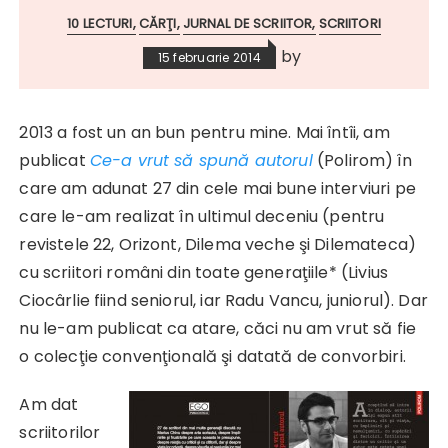
10 LECTURI
CĂRŢI
JURNAL DE SCRIITOR
SCRIITORI
by
15 februarie 2014
2013 a fost un an bun pentru mine. Mai întîi, am
publicat
Ce-a vrut să spună autorul
(Polirom) în
care am adunat 27 din cele mai bune interviuri pe
care le-am realizat în ultimul deceniu (pentru
revistele 22, Orizont, Dilema veche şi Dilemateca)
cu scriitori români din toate generaţiile* (Livius
Ciocârlie fiind seniorul, iar Radu Vancu, juniorul). Dar
nu le-am publicat ca atare, căci nu am vrut să fie
o colecţie convenţională şi datată de convorbiri.
Am dat
scriitorilor