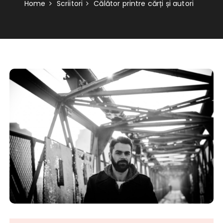
Home
Scriitori
Călător printre cărți și autori