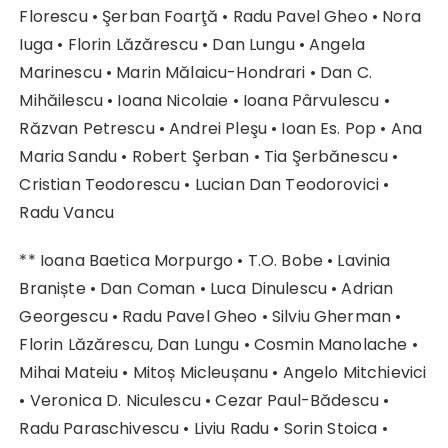
Florescu • Şerban Foarţă • Radu Pavel Gheo • Nora
Iuga • Florin Lăzărescu • Dan Lungu • Angela
Marinescu • Marin Mălaicu-Hondrari • Dan C.
Mihăilescu • Ioana Nicolaie • Ioana Pârvulescu •
Răzvan Petrescu • Andrei Pleşu • Ioan Es. Pop • Ana
Maria Sandu • Robert Şerban • Tia Şerbănescu •
Cristian Teodorescu • Lucian Dan Teodorovici •
Radu Vancu
** Ioana Baetica Morpurgo • T.O. Bobe • Lavinia
Braniște • Dan Coman • Luca Dinulescu • Adrian
Georgescu • Radu Pavel Gheo • Silviu Gherman •
Florin Lăzărescu, Dan Lungu • Cosmin Manolache •
Mihai Mateiu • Mitoș Micleușanu • Angelo Mitchievici
• Veronica D. Niculescu • Cezar Paul-Bădescu •
Radu Paraschivescu • Liviu Radu • Sorin Stoica •