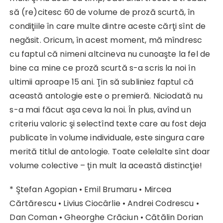
să (re)citesc 60 de volume de proză scurtă, în
condiţiile în care multe dintre aceste cărţi sînt de
negăsit. Oricum, în acest moment, mă mîndresc
cu faptul că nimeni altcineva nu cunoaşte la fel de
bine ca mine ce proză scurtă s-a scris la noi în
ultimii aproape 15 ani. Ţin să subliniez faptul că
această antologie este o premieră. Niciodată nu
s-a mai făcut aşa ceva la noi. În plus, avînd un
criteriu valoric şi selectînd texte care au fost deja
publicate în volume individuale, este singura care
merită titlul de antologie. Toate celelalte sînt doar
volume colective – ţin mult la această distincţie!
* Ştefan Agopian • Emil Brumaru • Mircea
Cărtărescu • Livius Ciocârlie • Andrei Codrescu •
Dan Coman • Gheorghe Crăciun • Cătălin Dorian