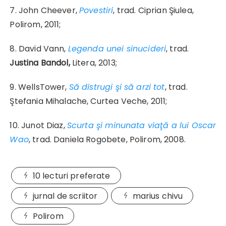
7. John Cheever,
Povestiri
, trad. Ciprian Şiulea,
Polirom, 2011;
8. David Vann,
Legenda unei sinucideri
, trad.
Justina Bandol,
Litera, 2013;
9. WellsTower,
Să distrugi şi să arzi tot
, trad.
Ştefania Mihalache, Curtea Veche, 2011;
10. Junot Diaz,
Scurta şi minunata viaţă a lui Oscar
Wao
, trad. Daniela Rogobete, Polirom, 2008.
10 lecturi preferate
jurnal de scriitor
marius chivu
Polirom