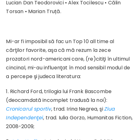
Lucian Dan Teodorovici • Alex Tocilescu • Călin
Torsan • Marian Truță.
Mi-ar fi imposibil să fac un Top 10 all time al
cărţilor favorite, aşa că mă rezum la zece
prozatori nord-americani care, (re)citiţi în ultimul
cincinal, mi-au influenţat în mod sensibil modul de
a percepe şi judeca literatura:
1. Richard Ford, trilogia lui Frank Bascombe
(deocamdată incomplet tradusă la noi):
Cronicarul sportiv
, trad. Irina Negrea, şi
Ziua
Independenţei
, trad. Iulia Gorzo, Humanitas Fiction,
2008-2009;