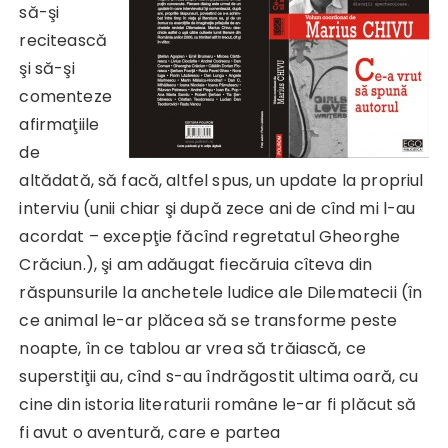
să-şi
recitească
şi să-şi
comenteze
afirmaţiile
de
altădată, să facă, altfel spus, un update la propriul
interviu (unii chiar şi după zece ani de cînd mi l-au
acordat – excepţie făcînd regretatul Gheorghe
Crăciun.), şi am adăugat fiecăruia cîteva din
răspunsurile la anchetele ludice ale Dilematecii (în
ce animal le-ar plăcea să se transforme peste
noapte, în ce tablou ar vrea să trăiască, ce
superstiţii au, cînd s-au îndrăgostit ultima oară, cu
cine din istoria literaturii române le-ar fi plăcut să
fi avut o aventură, care e partea