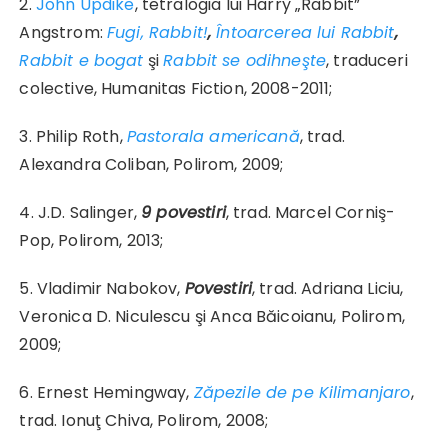
2.
John Updike
, tetralogia lui Harry „Rabbit”
Angstrom:
Fugi, Rabbit!
,
Întoarcerea lui Rabbit
,
Rabbit e bogat
şi
Rabbit se odihneşte
, traduceri
colective, Humanitas Fiction, 2008-2011;
3. Philip Roth,
Pastorala americană
, trad.
Alexandra Coliban, Polirom, 2009;
4. J.D. Salinger,
9 povestiri
, trad. Marcel Corniş-
Pop, Polirom, 2013;
5. Vladimir Nabokov,
Povestiri
, trad. Adriana Liciu,
Veronica D. Niculescu şi Anca Băicoianu, Polirom,
2009;
6. Ernest Hemingway,
Zăpezile de pe Kilimanjaro
,
trad. Ionuţ Chiva, Polirom, 2008;