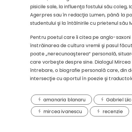
pisicile sale, la influenţa fostului său coleg, 
Agerpres sau în redacţia Lumen, până la po
studentului şi la întâlnirile cu prietenul să
Pentru poetul care îi citea pe anglo-saxoni
înstrăinarea de cultura vremii şi pasul făc
poate „nerecunoaşterea“ personală, situare
care vorbeşte despre sine. Dialogul Mircea 
întrebare, o biografie personală care, din 
intersecţie cu aportul în poezie şi traducto
amanaria blanaru
Gabriel Lii
mircea ivanescu
recenzie