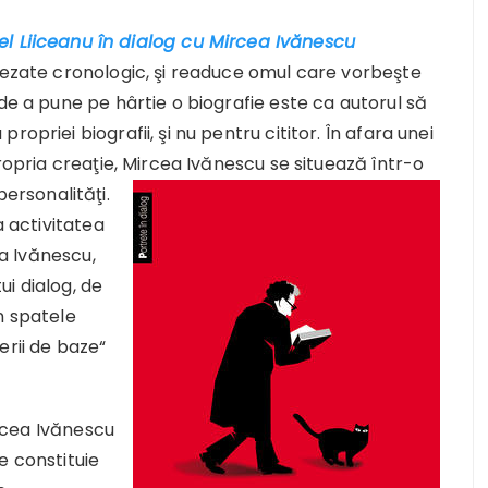
riel Liiceanu în dialog cu Mircea Ivănescu
aşezate cronologic, şi readuce omul care vorbeşte
de a pune pe hârtie o biografie este ca autorul să
opriei biografii, şi nu pentru cititor. În afara unei
propria creaţie, Mircea Ivănescu se situează într-o
personalităţi.
a activitatea
ea Ivănescu,
i dialog, de
n spatele
erii de baze“
ircea Ivănescu
e constituie