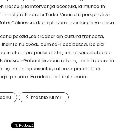
Ion Iliescu şi la intervenţia acestuia, la munca în
rtretul profesorului Tudor Vianu din perspectiva
u Matei Călinescu, după plecare acestuia în America.
 când poezia „se trăgea“ din cultura franceză,
ut înainte nu aveau cum să-l ocolească. De aici
a în afara propriului destin, impersonalitatea cu
Ivănescu-Gabriel Liiceanu reface, din întrebare în
detaşarea răspunsurilor, ratează punctele de
logie pe care l-a adus scriitorul român.
ceanu
mastile lui m.i.