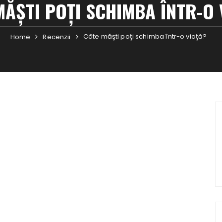
MĂŞTI POŢI SCHIMBA ÎNTR-O 
Câte măşti poţi schimba într-o viaţă?
Home
Recenzii