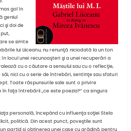
e.
mas gol în
gă geniul
i şi doi de
eput,
care se simte
ebările lui Liiceanu, nu renunţă niciodată la un ton
it în locul unei recunoaşteri şi a unei recuperări a
alează cu o căutare a sensului sau cu o reflecţie,
i săi, nici cu o serie de întrebări, sentinţe sau sfaturi
pt. Toate răspunsurile sale sunt o privire
e în faţa întrebării „ce este poezia?“ ca singura
viaţa personală, începând cu influenţa soţiei Stela
licit, politică. Din acest punct, poveştile sunt
r-un partid şi obţinerea unei case cu grădină pentru