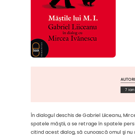
AUTORI
7 ian
În dialogul deschis de Gabriel Liiceanu, Mir
spatele măştii, a se retrage în spatele persifl
citind acest dialog, să cunoască omul şi nu