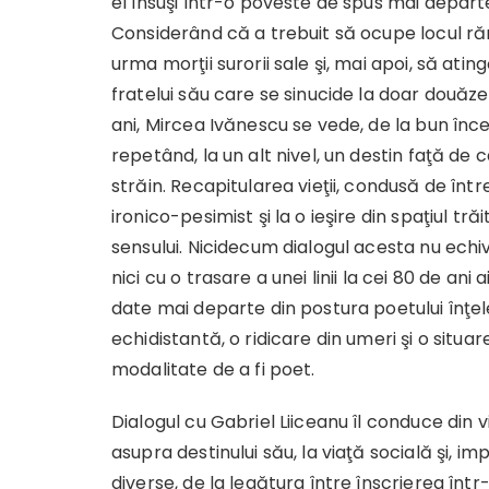
el însuşi într-o poveste de spus mai depart
Considerând că a trebuit să ocupe locul ră
urma morţii surorii sale şi, mai apoi, să atin
fratelui său care se sinucide la doar douăzec
ani, Mircea Ivănescu se vede, de la bun înc
repetând, la un alt nivel, un destin faţă de 
străin. Recapitularea vieţii, condusă de într
ironico-pesimist şi la o ieşire din spaţiul tră
sensului. Nicidecum dialogul acesta nu echiv
nici cu o trasare a unei linii la cei 80 de ani a
date mai departe din postura poetului înţele
echidistantă, o ridicare din umeri şi o situar
modalitate de a fi poet.
Dialogul cu Gabriel Liiceanu îl conduce din 
asupra destinului său, la viaţă socială şi, imp
diverse, de la legătura între înscrierea înt