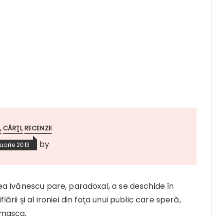
CĂRŢI
RECENZII
by
uarie 2013
cea Ivănescu pare, paradoxal, a se deschide în
ării şi al ironiei din faţa unui public care speră,
 masca.