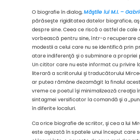
O biografie în dialog,
Măştile lui M.I. – Gab
părăseşte rigiditatea datelor biografice, 
despre sine. Ceea ce riscă o astfel de cale 
vorbească pentru sine, într-o recuperare a pr
modestii a celui care nu se identifică prin 
atare indiferenţă şi o subminare a propriei
Un cititor care nu este informat cu privire l
literară a scriitorului şi traducătorului Mirc
ar putea rămâne dezamăgit la finalul acestu
vreme ce poetul îşi minimalizează creaţia î
sintagmei versificator la comandă şi a „pun
în diferite localuri.
Ca orice biografie de scriitor, şi cea a lui M
este aşezată în spatele unui început care s