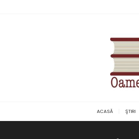
Skip
to
content
ACASĂ
ŞTIRI