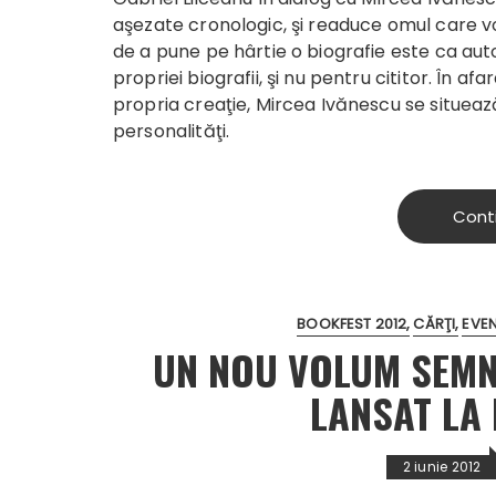
aşezate cronologic, şi readuce omul care v
de a pune pe hârtie o biografie este ca aut
propriei biografii, şi nu pentru cititor. În af
propria creaţie, Mircea Ivănescu se situeaz
personalităţi.
Cont
BOOKFEST 2012
CĂRŢI
EVE
UN NOU VOLUM SEMNA
LANSAT LA
2 iunie 2012