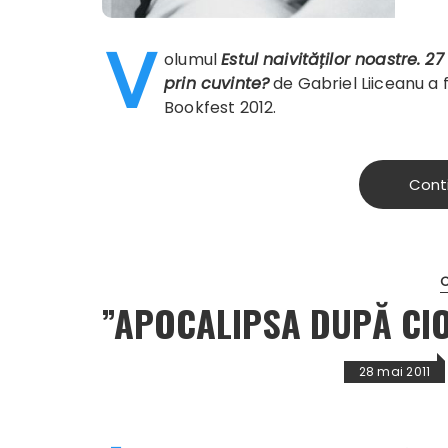
V
olumul
Estul naivităților noastre. 
prin cuvinte?
de Gabriel Liiceanu a f
Bookfest 2012.
Cont
C
”APOCALIPSA DUPĂ CIO
28 mai 2011