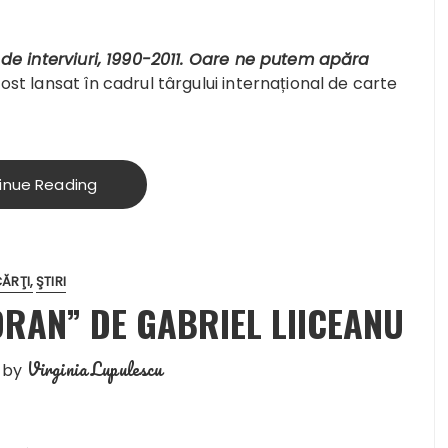
27 de interviuri, 1990-2011. Oare ne putem apăra
ost lansat în cadrul târgului internațional de carte
inue Reading
ĂRŢI
ŞTIRI
RAN” DE GABRIEL LIICEANU
Virginia Lupulescu
by