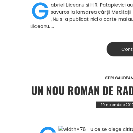
G
abriel Liiceanu și H.R. Patapievici 
savuros la lansarea cărții Meditaț
„Nu s-a publicat nici o carte mai 
Liiceanu. …
Cont
STIRI GAUDEA
UN NOU ROMAN DE RAD
20 noiembrie 201
u ce s
e alege citi