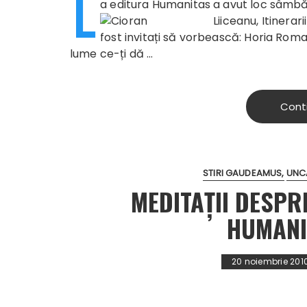
L
a editura Humanitas a avut loc sâmbătă
Liiceanu,
Itinerari
fost invitați să vorbească: Horia Roma
lume ce-ți dă …
Cont
STIRI GAUDEAMUS
UNC
MEDITAȚII DESP
HUMANI
20 noiembrie 201