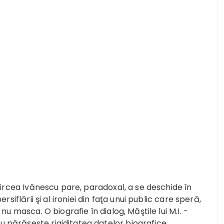
Mircea Ivănescu pare, paradoxal, a se deschide în
siflării şi al ironiei din faţa unui public care speră,
 nu masca. O biografie în dialog,
Măştile lui M.I. -
u părăseşte rigiditatea datelor biografice,