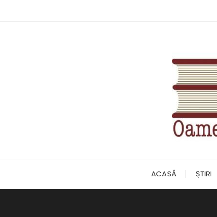
Skip
to
content
ACASĂ
ŞTIRI