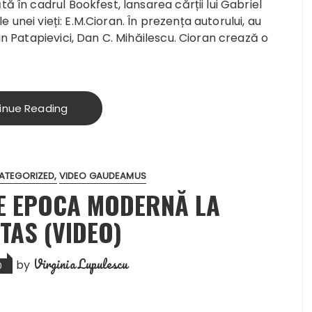
 în cadrul Bookfest, lansarea cărții lui Gabriel
ile unei vieți: E.M.Cioran
. În prezența autorului, au
n Patapievici, Dan C. Mihăilescu. Cioran crează o
inue Reading
ATEGORIZED
VIDEO GAUDEAMUS
RE EPOCA MODERNĂ LA
TAS (VIDEO)
Virginia Lupulescu
by
0