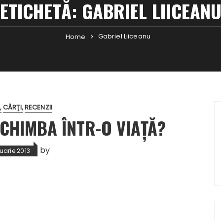
ETICHETĂ:
GABRIEL LIICEAN
Gabriel Liiceanu
Home
CĂRŢI
RECENZII
SCHIMBA ÎNTR-O VIAŢĂ?
by
uarie 2013