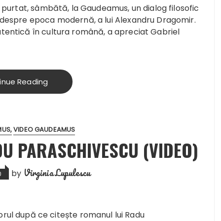
au purtat, sâmbătă, la Gaudeamus, un dialog filosofic
ii despre epoca modernă, a lui Alexandru Dragomir.
autentică în cultura română, a apreciat Gabriel
inue Reading
MUS
VIDEO GAUDEAMUS
U PARASCHIVESCU (VIDEO)
Virginia Lupulescu
by
0
torul după ce citește romanul lui Radu