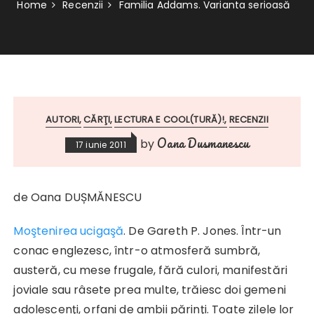
Home
Recenzii
Familia Addams. Varianta serioasă
AUTORI
CĂRŢI
LECTURA E COOL(TURĂ)!
RECENZII
Oana Dusmanescu
by
17 iunie 2011
de Oana DUȘMĂNESCU
Moştenirea ucigaşă
. De Gareth P. Jones. Într-un
conac englezesc, într-o atmosferă sumbră,
austeră, cu mese frugale, fără culori, manifestări
joviale sau râsete prea multe, trăiesc doi gemeni
adolescenţi, orfani de ambii părinţi. Toate zilele lor