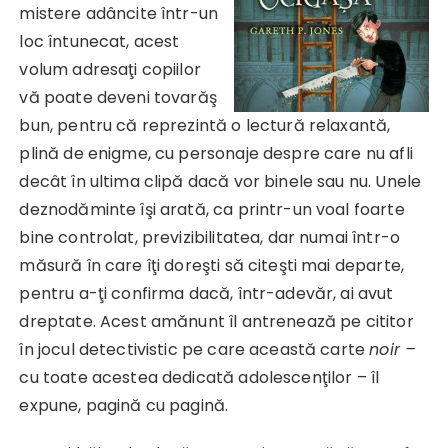
mistere adâncite într-un
loc întunecat, acest
volum adresaţi copiilor
vă poate deveni tovarăş
bun, pentru că reprezintă o lectură relaxantă,
plină de enigme, cu personaje despre care nu afli
decât în ultima clipă dacă vor binele sau nu. Unele
deznodăminte îşi arată, ca printr-un voal foarte
bine controlat, previzibilitatea, dar numai într-o
măsură în care îţi doreşti să citeşti mai departe,
pentru a-ţi confirma dacă, într-adevăr, ai avut
dreptate. Acest amănunt îl antrenează pe cititor
în jocul detectivistic pe care această carte
noir –
cu toate acestea dedicată adolescenţilor – îl
expune, pagină cu pagină.