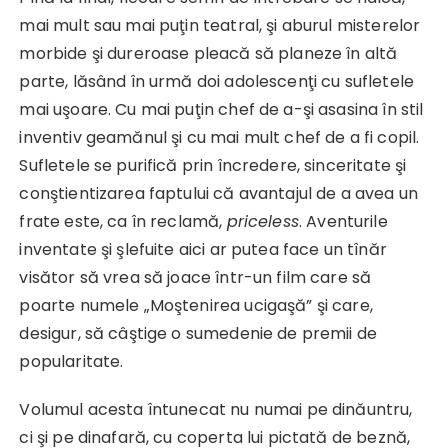
mai mult sau mai puţin teatral, şi aburul misterelor
morbide şi dureroase pleacă să planeze în altă
parte, lăsând în urmă doi adolescenţi cu sufletele
mai uşoare. Cu mai puţin chef de a-şi asasina în stil
inventiv geamănul şi cu mai mult chef de a fi copil.
Sufletele se purifică prin încredere, sinceritate şi
conştientizarea faptului că avantajul de a avea un
frate este, ca în reclamă,
priceless
. Aventurile
inventate şi şlefuite aici ar putea face un tînăr
visător să vrea să joace într-un film care să
poarte numele „Moştenirea ucigaşă” şi care,
desigur, să câştige o sumedenie de premii de
popularitate.
Volumul acesta întunecat nu numai pe dinăuntru,
ci şi pe dinafară, cu coperta lui pictată de beznă,