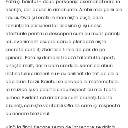
Fata şi băiatul – două personaje asemănătoare în
esenţă, dar opuse în amănunte. Ambii mici genii ale
răului, Ovid şi Lorelli rămân nişte puşti, care
renunţă la pasiunea lor asasină şi îşi unesc
eforturile pentru a descoperi cum au murit părinţii
lor, eveniment asupra căruia planează nişte
secrete care îţi zbârlesc firele de păr de pe
spinare. Fata îşi demonstrează talentul la sport,
citeşte mult, dar e cam credulă, semn că aburii
instinctului criminal nu i-au anilihat de tot pe cei ai
copilăriei târzii. Băiatul se pricepe la matematică,
la muzică şi se poartă circumspect cu mai toată
lumea. Evident că amândoi sunt bruneţi, foarte
bruneţi, ca nişte veritabili
villains
care îşi respectă
cu onoare blazonul.
Pînă la final, fiecare semn de întrebare se ridică,