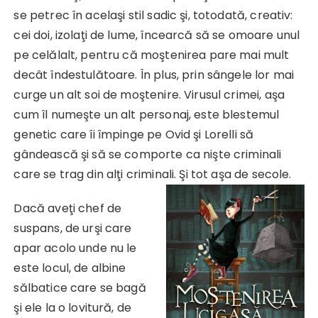
se petrec în acelaşi stil sadic şi, totodată, creativ:
cei doi, izolaţi de lume, încearcă să se omoare unul
pe celălalt, pentru că moştenirea pare mai mult
decât îndestulătoare. În plus, prin sângele lor mai
curge un alt soi de moştenire. Virusul crimei, aşa
cum îl numeşte un alt personaj, este blestemul
genetic care îi împinge pe Ovid şi Lorelli să
gândească şi să se comporte ca nişte criminali
care se trag din alţi criminali. Şi tot aşa de secole.
Dacă aveţi chef de
suspans, de urşi care
apar acolo unde nu le
este locul, de albine
sălbatice care se bagă
şi ele la o lovitură, de