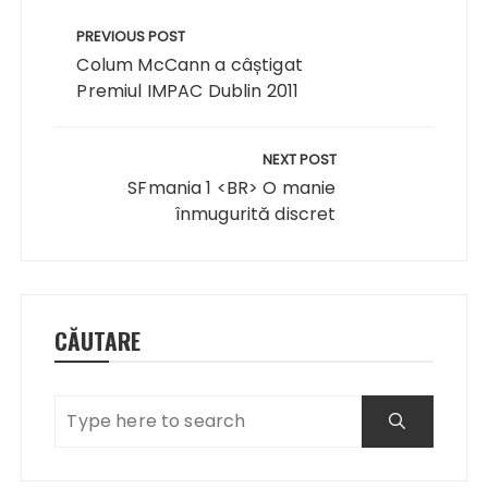
Navigare
în
PREVIOUS POST
articole
Colum McCann a câștigat
Premiul IMPAC Dublin 2011
NEXT POST
SFmania 1 <BR> O manie
înmugurită discret
CĂUTARE