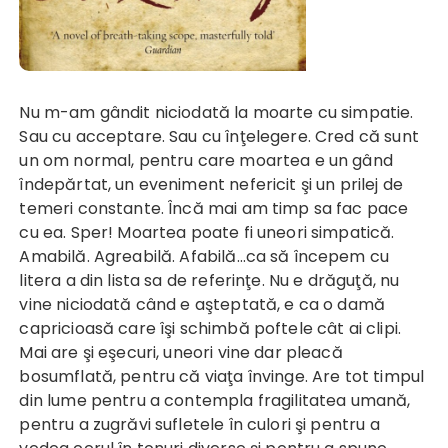
Nu m-am gândit niciodată la moarte cu simpatie.
Sau cu acceptare. Sau cu înţelegere. Cred că sunt
un om normal, pentru care moartea e un gând
îndepărtat, un eveniment nefericit şi un prilej de
temeri constante. Încă mai am timp sa fac pace
cu ea. Sper! Moartea poate fi uneori simpatică.
Amabilă. Agreabilă. Afabilă…ca să începem cu
litera a din lista sa de referinţe. Nu e drăguţă, nu
vine niciodată când e aşteptată, e ca o damă
capricioasă care îşi schimbă poftele cât ai clipi.
Mai are şi eşecuri, uneori vine dar pleacă
bosumflată, pentru că viaţa învinge. Are tot timpul
din lume pentru a contempla fragilitatea umană,
pentru a zugrăvi sufletele în culori şi pentru a