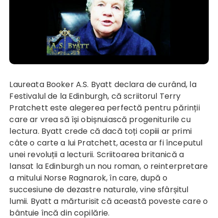
Laureata Booker
A.S. Byatt
declara de curând, la
Festivalul de la Edinburgh, că scriitorul
Terry
Pratchett
este alegerea perfectă pentru părinții
care ar vrea să își obișnuiască progeniturile cu
lectura. Byatt crede că dacă toți copiii ar primi
câte o carte a lui Pratchett, acesta ar fi începutul
unei revoluții a lecturii. Scriitoarea britanică a
lansat la Edinburgh un nou roman, o reinterpretare
a mitului Norse Ragnarok, în care, după o
succesiune de dezastre naturale, vine sfârșitul
lumii. Byatt a mărturisit că această poveste care o
bântuie încă din copilărie.