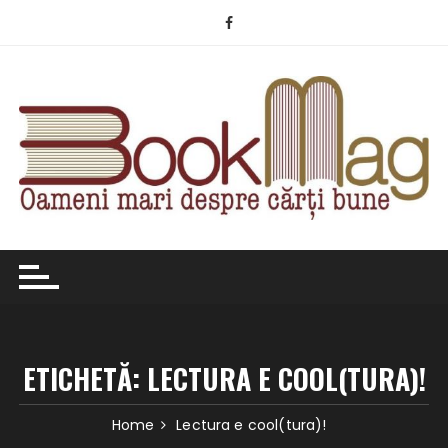
Skip
to
content
ETICHETĂ:
LECTURA E COOL(TURA)!
Home
Lectura e cool(tura)!