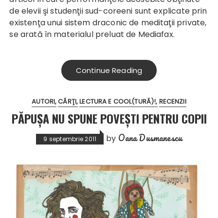
de elevii şi studenţii sud-coreeni sunt explicate prin
existenţa unui sistem draconic de meditaţii private,
se arată în materialul preluat de Mediafax.
Continue Reading
AUTORI
CĂRŢI
LECTURA E COOL(TURĂ)!
RECENZII
PĂPUŞA NU SPUNE POVEŞTI PENTRU COPII
Oana Dusmanescu
by
9 septembrie 2011