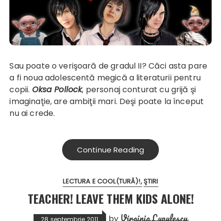
Sau poate o verişoară de gradul II? Căci asta pare
a fi noua adolescentă megică a literaturii pentru
copii.
Oksa Pollock
, personaj conturat cu grijă şi
imaginaţie, are ambiţii mari. Deşi poate la început
nu ai crede.
Continue Reading
LECTURA E COOL(TURĂ)!
ŞTIRI
TEACHER! LEAVE THEM KIDS ALONE!
Virginia Lupulescu
by
28 septembrie 2011