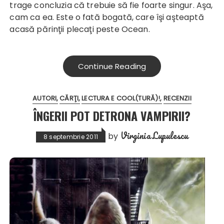
trage concluzia că trebuie să fie foarte singur. Aşa,
cam ca ea. Este o fată bogată, care îşi aşteaptă
acasă părinţii plecaţi peste Ocean.
Continue Reading
AUTORI
CĂRŢI
LECTURA E COOL(TURĂ)!
RECENZII
ÎNGERII POT DETRONA VAMPIRII?
Virginia Lupulescu
by
8 septembrie 2011