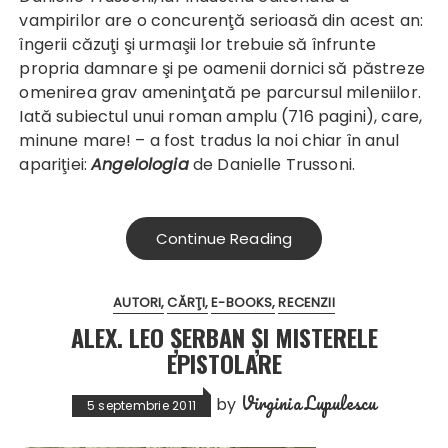
vampirilor are o concurenţă serioasă din acest an:
îngerii căzuţi şi urmaşii lor trebuie să înfrunte
propria damnare şi pe oamenii dornici să păstreze
omenirea grav ameninţată pe parcursul mileniilor.
Iată subiectul unui roman amplu (716 pagini), care,
minune mare! – a fost tradus la noi chiar în anul
apariţiei:
Angelologia
de Danielle Trussoni.
Continue Reading
AUTORI
CĂRŢI
E-BOOKS
RECENZII
ALEX. LEO ŞERBAN ȘI MISTERELE
EPISTOLARE
Virginia Lupulescu
by
5 septembrie 2011