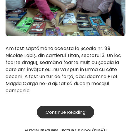
Am fost săptămâna aceasta la Școala nr. 89
Nicolae Labiș, din cartierul Titan, sectorul 3. Un loc
foarte drăguț, seamănă foarte mult cu școala la
care am învățat eu…nu vă spun în urmă cu câte
decenii. A fost un tur de forță, căci doamna Prof.
Magda Oargă ne-a ajutat să ducem mesajul
campaniei
Continue Reading
AUTORI
FEATURES
LECTURA E COOL(TURĂ)!