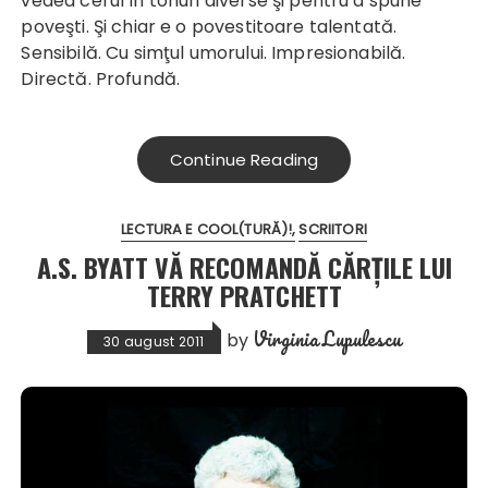
vedea cerul în tonuri diverse şi pentru a spune
poveşti. Şi chiar e o povestitoare talentată.
Sensibilă. Cu simţul umorului. Impresionabilă.
Directă. Profundă.
Continue Reading
LECTURA E COOL(TURĂ)!
SCRIITORI
A.S. BYATT VĂ RECOMANDĂ CĂRȚILE LUI
TERRY PRATCHETT
Virginia Lupulescu
by
30 august 2011