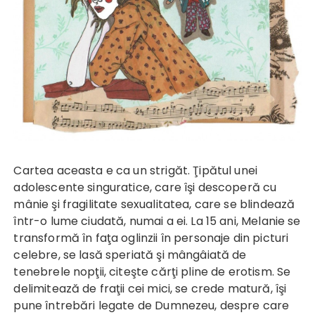
Cartea aceasta e ca un strigăt. Ţipătul unei
adolescente singuratice, care îşi descoperă cu
mânie şi fragilitate sexualitatea, care se blindează
într-o lume ciudată, numai a ei. La 15 ani, Melanie se
transformă în faţa oglinzii în personaje din picturi
celebre, se lasă speriată şi mângâiată de
tenebrele nopţii, citeşte cărţi pline de erotism. Se
delimitează de fraţii cei mici, se crede matură, îşi
pune întrebări legate de Dumnezeu, despre care