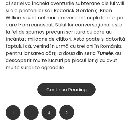
al seriei va încheia aventurile subterane ale lui Will
și ale prietenilor săi. Roderick Gordon şi Brian
Williams sunt cel mai efervescent cuplu literar pe
care l-am cunoscut. Stilul lor conversaţional este
la fel de spumos precum scriitura cu care au
încântat milioane de cititori. Asta poate şi datorită
faptului că, venind în urmă cu trei ani în România,
pentru lansarea cărţii a doua din seria
Tunele
, au
descoperit multe lucruri pe placul lor şi au avut
multe surprize agreabile.
Continue Reading
Paginație
1
…
3
articole