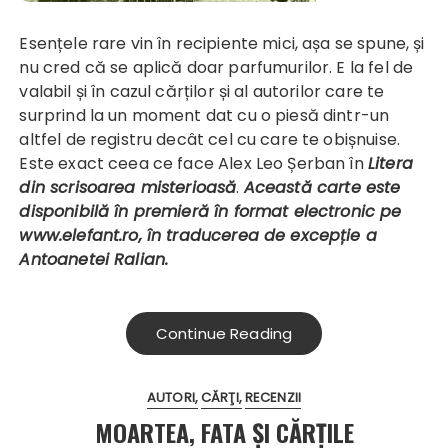
Esențele rare vin în recipiente mici, așa se spune, și
nu cred că se aplică doar parfumurilor. E la fel de
valabil și în cazul cărților și al autorilor care te
surprind la un moment dat cu o piesă dintr-un
altfel de registru decât cel cu care te obișnuise.
Este exact ceea ce face Alex Leo Șerban în
Litera
din scrisoarea misterioasă
.
Această carte
este
disponibilă în premieră în format electronic pe
www.elefant.ro, în traducerea de excepție a
Antoanetei Ralian.
Continue Reading
AUTORI
CĂRŢI
RECENZII
MOARTEA, FATA ŞI CĂRŢILE