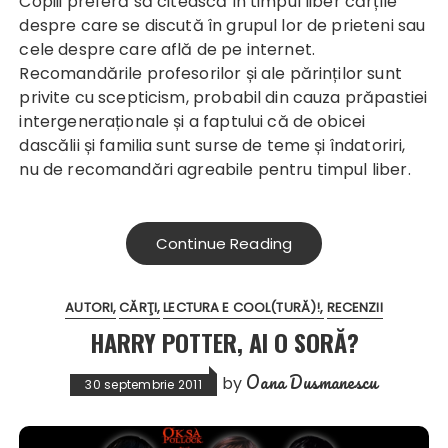
Copiii preferă să citească în timpul liber cărțile
despre care se discută în grupul lor de prieteni sau
cele despre care află de pe internet.
Recomandările profesorilor și ale părinților sunt
privite cu scepticism, probabil din cauza prăpastiei
intergeneraționale și a faptului că de obicei
dascălii și familia sunt surse de teme și îndatoriri,
nu de recomandări agreabile pentru timpul liber.
Continue Reading
AUTORI
CĂRŢI
LECTURA E COOL(TURĂ)!
RECENZII
HARRY POTTER, AI O SORĂ?
Oana Dusmanescu
by
30 septembrie 2011