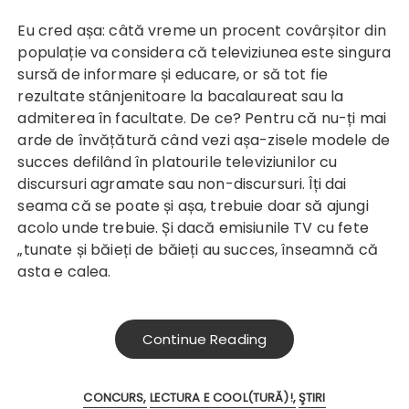
Eu cred așa: câtă vreme un procent covârșitor din
populație va considera că televiziunea este singura
sursă de informare și educare, or să tot fie
rezultate stânjenitoare la bacalaureat sau la
admiterea în facultate. De ce? Pentru că nu-ți mai
arde de învățătură când vezi așa-zisele modele de
succes defilând în platourile televiziunilor cu
discursuri agramate sau non-discursuri. Îți dai
seama că se poate și așa, trebuie doar să ajungi
acolo unde trebuie. Și dacă emisiunile TV cu fete
„tunate și băieți de băieți au succes, înseamnă că
asta e calea.
Continue Reading
CONCURS
LECTURA E COOL(TURĂ)!
ŞTIRI