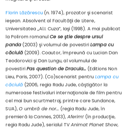
Florin Lăzărescu
(n. 1974), prozator şi scenarist
ieşean. Absolvent al Facultăţii de Litere,
Universitatea „Al.I. Cuza”, Iaşi (1998). A mai publicat
la Polirom romanul
Ce se ştie despre ursul
panda
(2003) şi volumul de povestiri
Lampa cu
căciulă
(2009). Coautor, împreună cu Lucian Dan
Teodorovici şi Dan Lungu, al volumului de
povestiri
Pas question de Dracula…
(Editions Non
Lieu, Paris, 2007). (Co)scenarist pentru
Lampa cu
căciulă
(2006, regia Radu Jude, câştigător la
numeroase festivaluri internaţionale de film pentru
cel mai bun scurtmetraj, printre care Sundance,
SUA),
O umbră de nor…
(regia Radu Jude, în
premieră la Cannes, 2013),
Aferim!
(în producţie,
regia Radu Jude), serialul TV
Animat Planet Show
,