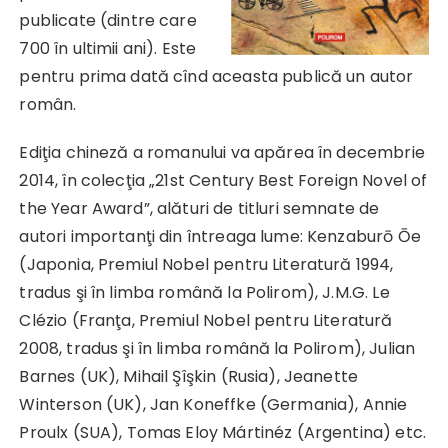
publicate (dintre care
700 în ultimii ani). Este
pentru prima dată cînd aceasta publică un autor
român.
Ediţia chineză a romanului va apărea în decembrie
2014, în colecţia „21st Century Best Foreign Novel of
the Year Award”, alături de titluri semnate de
autori importanţi din întreaga lume: Kenzaburō Ōe
(Japonia, Premiul Nobel pentru Literatură 1994,
tradus şi în limba română la Polirom), J.M.G. Le
Clézio (Franţa, Premiul Nobel pentru Literatură
2008, tradus şi în limba română la Polirom), Julian
Barnes (UK), Mihail Şîşkin (Rusia), Jeanette
Winterson (UK), Jan Koneffke (Germania), Annie
Proulx (SUA), Tomas Eloy Mártinéz (Argentina) etc.