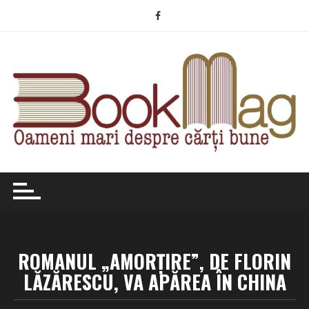
Skip
to
content
ROMANUL „AMORŢIRE”, DE FLORIN
LĂZĂRESCU, VA APĂREA ÎN CHINA