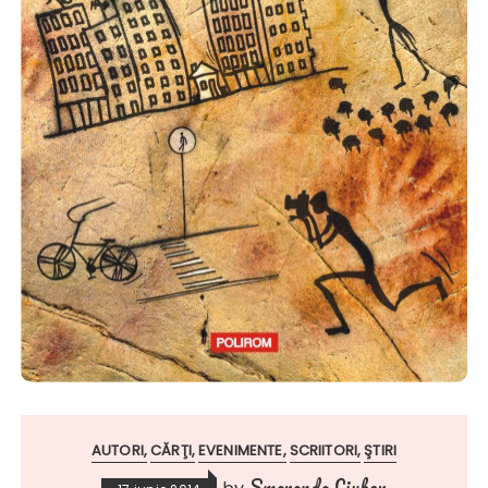
AUTORI
CĂRŢI
EVENIMENTE
SCRIITORI
ŞTIRI
Smaranda Liubov