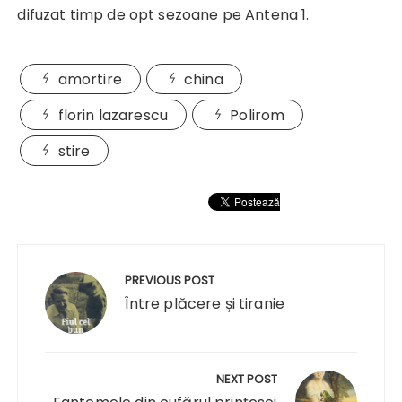
difuzat timp de opt sezoane pe Antena 1.
amortire
china
florin lazarescu
Polirom
stire
Navigare
în
PREVIOUS POST
articole
Între plăcere și tiranie
NEXT POST