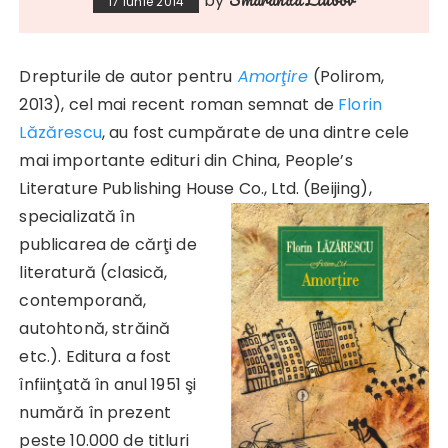
by
17 iunie 2014
Drepturile de autor pentru
Amorţire
(Polirom,
2013), cel mai recent roman semnat de
Florin
Lăzărescu
, au fost cumpărate de una dintre cele
mai importante edituri din China, People’s
Literature Publishing House Co., Ltd. (Beijing),
specializată în
publicarea de cărţi de
literatură (clasică,
contemporană,
autohtonă, străină
etc.). Editura a fost
înfiinţată în anul 1951 şi
numără în prezent
peste 10.000 de titluri