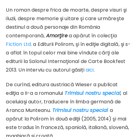
Un roman despre frica de moarte, despre visuri şi
iluzii, despre memorie şi uitare şi care urmăreşte
destinul a două personaje din România
contemporană,
Amorţire
a apărut în colecţia
Fiction Ltd.
a Editurii Polirom, şi în ediţie digitală, şi s-
a aflat în topul celor mai bine vîndute cărţi ale
editurii la Salonul Internaţional de Carte Bookfest
2013. Un interviu cu autorul găsiți
aici
.
De curînd, editura austriacă Wieser a publicat
ediţia a II-a a romanului
Trimisul nostru special
,
al
aceluiaşi autor, traducere în limba germană de
Aranca Munteanu
.
Trimisul nostru special
a
apărut la Polirom în două ediţii (2005, 2014) şi mai
este tradus în franceză, spaniolă, italiană, slovenă,
maghiară şi croată.