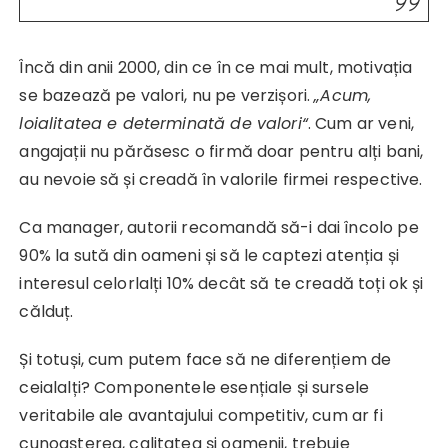
Încă din anii 2000, din ce în ce mai mult, motivația
se bazează pe valori, nu pe verzișori.
„Acum,
loialitatea e determinată de valori“
. Cum ar veni,
angajații nu părăsesc o firmă doar pentru alți bani,
au nevoie să și creadă în valorile firmei respective.
Ca manager, autorii recomandă să-i dai încolo pe
90% la sută din oameni și să le captezi atenția și
interesul celorlalți 10% decât să te creadă toți ok și
călduț.
Și totuși, cum putem face să ne diferențiem de
ceialalți? Componentele esențiale și sursele
veritabile ale avantajului competitiv, cum ar fi
cunoașterea, calitatea și oamenii, trebuie