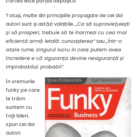
cartea este parțial depășită.
Totuși, multe din principiile propagate de cei doi
autori sunt și astăzi valabile.
„Ca să supraviețuiești
și să prosperi, trebuie să te înarmezi cu cea mai
eficientă armă letală: cunoașterea“
sau
„Într-o
atare lume, singurul lucru în care putem avea
încredere e că siguranța devine nesiguranță și
improbabilul, probabil“
.
În vremurile
funky pe care
le trăim
suntem cu
toţii lideri,
spun cei doi
autori.