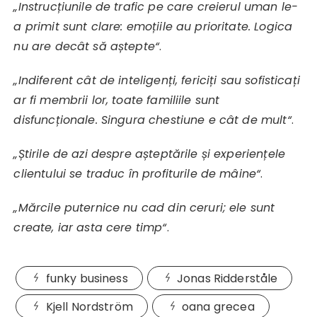
„Instrucțiunile de trafic pe care creierul uman le-
a primit sunt clare: emoțiile au prioritate. Logica
nu are decât să aștepte“
.
„Indiferent cât de inteligenți, fericiți sau sofisticați
ar fi membrii lor, toate familiile sunt
disfuncționale. Singura chestiune e cât de mult“
.
„Știrile de azi despre așteptările și experiențele
clientului se traduc în profiturile de mâine“
.
„Mărcile puternice nu cad din ceruri; ele sunt
create, iar asta cere timp“
.
funky business
Jonas Ridderståle
Kjell Nordström
oana grecea