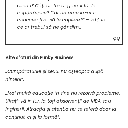
clienți? Câți dintre angajații tăi le
împărtășesc? Cât de greu le-ar fi
concurenților să le copieze
?
“
– iată la
ce ar trebui să ne gândim…
Alte sfaturi din Funky Business
:
„Cumpărăturile și sexul nu așteaptă după
nimeni“
.
„Mai multă educație în sine nu rezolvă probleme.
Uitați-vă în jur, la toți absolvenții de MBA sau
inginerii. Atracția și atenția nu se referă doar la
conținut, ci și la formă“
.