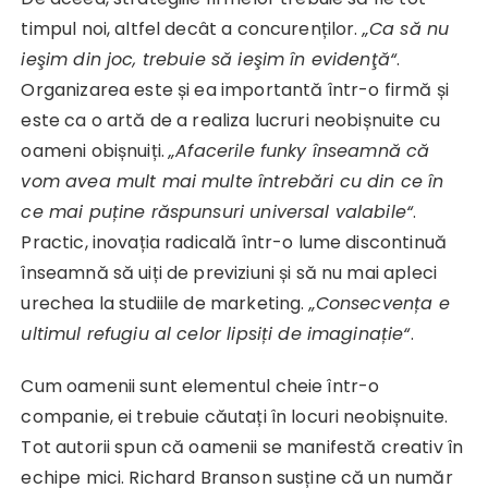
timpul noi, altfel decât a concurenților.
„Ca să nu
ieşim din joc, trebuie să ieşim în evidenţă“
.
Organizarea este și ea importantă într-o firmă și
este ca o artă de a realiza lucruri neobișnuite cu
oameni obișnuiți.
„Afacerile funky înseamnă că
vom avea mult mai multe întrebări cu din ce în
ce mai puține răspunsuri universal valabile“
.
Practic, inovația radicală într-o lume discontinuă
înseamnă să uiți de previziuni și să nu mai apleci
urechea la studiile de marketing.
„Consecvența e
ultimul refugiu al celor lipsiți de imaginație“
.
Cum oamenii sunt elementul cheie într-o
companie, ei trebuie căutați în locuri neobișnuite.
Tot autorii spun că oamenii se manifestă creativ în
echipe mici. Richard Branson susține că un număr