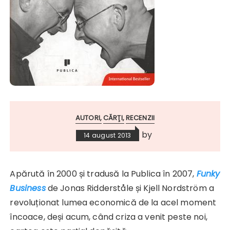
AUTORI
CĂRŢI
RECENZII
by
14 august 2013
Apărută în 2000 și tradusă la Publica în 2007,
Funky
Business
de Jonas Ridderståle și Kjell Nordström a
revoluționat lumea economică de la acel moment
încoace, deși acum, când criza a venit peste noi,