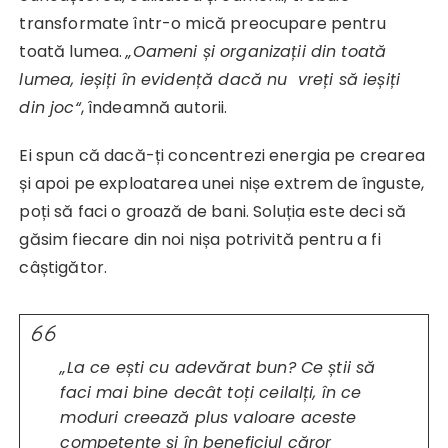
transformate într-o mică preocupare pentru
toată lumea.
„Oameni și organizații din toată
lumea, ieșiți în evidență dacă nu vreți să ieșiți
din joc“
, îndeamnă autorii.
Ei spun că dacă-ți concentrezi energia pe crearea
și apoi pe exploatarea unei nișe extrem de înguste,
poți să faci o groază de bani. Soluția este deci să
găsim fiecare din noi nișa potrivită pentru a fi
câștigător.
„La ce ești cu adevărat bun? Ce știi să
faci mai bine decât toți ceilalți, în ce
moduri creează plus valoare aceste
competențe și în beneficiul căror