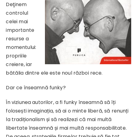
Deţinem
controlul
celei mai
importante
resurse a
momentului:
propriile
creiere, iar
bătălia dintre ele este noul război rece.
Dar ce înseamnă funky?
În viziunea autorilor, a fi funky înseamnă să îți
folosești imaginația, să ai o minte liberă, să renunți
la tradiționalism și să realizezi că mai multă
libertate înseamnă și mai multă responsabilitate.
De aceea, strategiile firmelor trebuie să fie tot